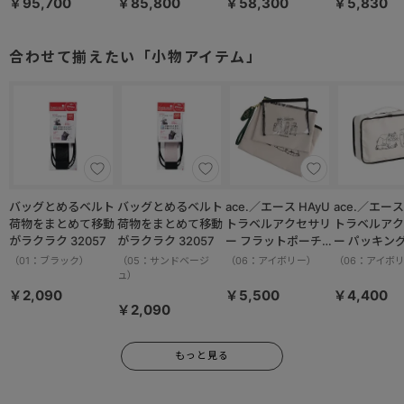
￥95,700
￥85,800
￥58,300
￥5,830
製 軽量 2.8kg
ス 01343 日本製
本製 66L キャスタ
103L 01544
74L キャスタース
ーストッパー 片開
トッパー
き 12102
合わせて揃えたい「小物アイテム」
バッグとめるベルト
バッグとめるベルト
ace.／エース HAyU
ace.／エース HAy
荷物をまとめて移動
荷物をまとめて移動
トラベルアクセサリ
トラベルアク
がラクラク 32057
がラクラク 32057
ー フラットポーチセ
ー パッキン
ット 17825
M 17822
（01：ブラック）
（05：サンドベージ
（06：アイボリー）
（06：アイボ
ュ）
￥2,090
￥5,500
￥4,400
￥2,090
もっと見る