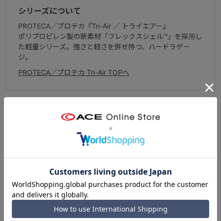
シリーズについて
PROTECA／プロテカ『Tri-Air ／ トライエアー』
ポリプロピレン製の新素材「フレックスシェル™」を採用し
た軽量シリーズ。強さと軽さを併せ持つ、ハードラゲー
ジ。
PROTECA／プロテカ Tri-Air TOPへ
ブランドについて
スーツケース国内生産50年以上の実績を持つ、エース株式
会社を代表するラゲージブランド。北海道・赤平工場で作