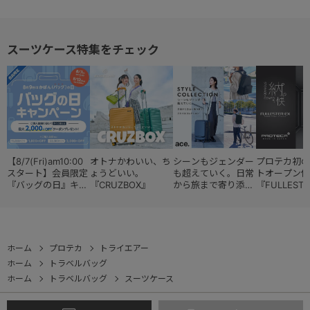
スーツケース特集をチェック
【8/7(Fri)am10:00
オトナかわいい、ち
シーンもジェンダー
プロテカ初の
スタート】会員限定
ょうどいい。
も超えていく。日常
トオープン仕
『バッグの日』キャ
『CRUZBOX』
から旅まで寄り添う
『FULLESTE
ンペーン
『スタイルコレクシ
ョン』
ホーム
プロテカ
トライエアー
ホーム
トラベルバッグ
ホーム
トラベルバッグ
スーツケース