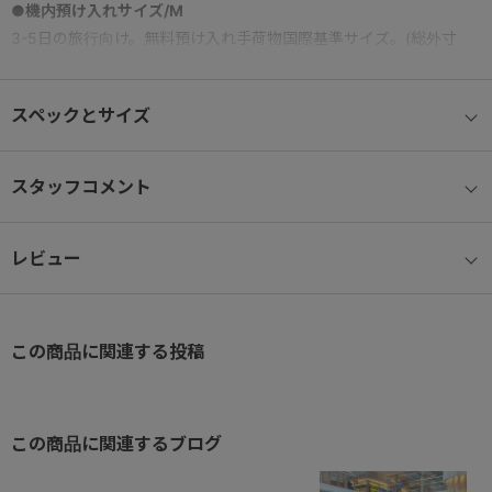
●機内預け入れサイズ/M
3-5日の旅行向け。無料預け入れ手荷物国際基準サイズ。(総外寸
158cm以内)
スペックとサイズ
●ボディシェル
ポリプロピレン製の新素材「フレックスシェル™」を採用。
スタッフコメント
●ベアロンホイール®
ホイール部には滑らかな走行を可能にする、ベアリング内蔵のベア
レビュー
ロンホイールを搭載。
●サイレントキャスター®
公的機関の検査に基づき、従来品に比べ約30％の体感音量軽減が証
この商品に関連する投稿
明された、自社開発のキャスター。
●TSダイヤルファスナーロック
この商品に関連するブログ
TSダイヤルファスナーロック(Travel Sentry®認可ロック)搭載で、
施錠したまま預け入れ可能。