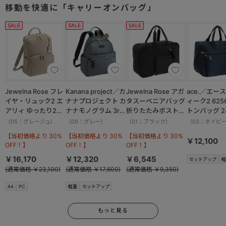
移動を快適に「キャリーオンバッグ」
SALE
SALE
SALE
Jewelna Rose フレ
Kanana project／カ
Jewelna Rose アガ
ace.／エー
イヤ・リュック2 エ
ナナプロジェクト カ
タスーベニアバッグ
ィーク2 625
アリィ ゆったり2ル
ナナモノグラム 3rd
折りたたみボストン
トンバッグ 2
ーム 16262
リュックサック
バッグ Lサイズ
（05：グレージュ）
（09：グレー）
（01：ブラック）
（03：ネイビ
11913
16092
【当初価格より 30%
【当初価格より 30%
【当初価格より 30%
￥12,100
OFF！】
OFF！】
OFF！】
￥16,170
￥12,320
￥6,545
セットアップ
軽
(通常価格 ￥23,100)
(通常価格 ￥17,600)
(通常価格 ￥9,350)
A4
PC
軽量
セットアップ
もっと見る