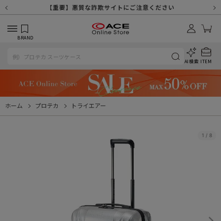
【重要】天候不良や交通状況・物量増等に伴う配送への影響について
【重要】納品書・領収書ペーパーレス化（電子化）のお知らせ
【重要】令和８年熊本地震に伴う配送への影響について
【重要】SNSのなりすまし詐欺にご注意ください
【重要】各種メールが届かない場合に関しまして
【重要】悪質な詐欺サイトにご注意ください
【重要】お問い合わせのご対応に関しまして
BRAND
AI検索
ITEM
ホーム
プロテカ
トライエアー
1
/
8