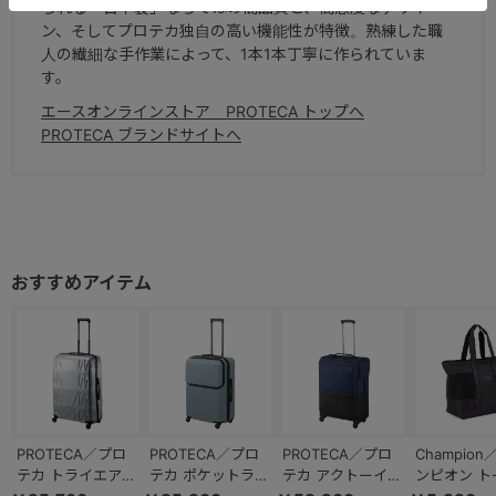
られる「日本製」ならではの高品質と、高感度なデザイ
ン、そしてプロテカ独自の高い機能性が特徴。熟練した職
人の繊細な手作業によって、1本1本丁寧に作られていま
す。
エースオンラインストア PROTECA トップへ
PROTECA ブランドサイトへ
PROTECA／プロ
PROTECA／プロ
PROTECA／プロ
Champio
テカ トライエアー
テカ ポケットライ
テカ アクトーイ2
ンピオン ト
スーツケース 日本
ナー2 スーツケー
キャリーケース 日
ッグ 31L 65