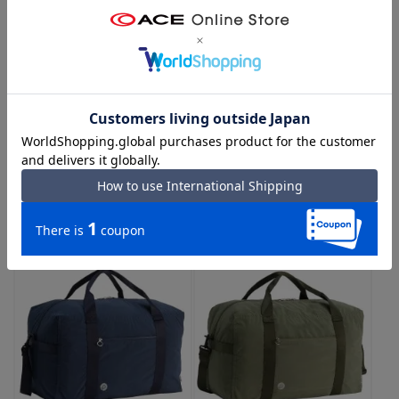
PROTECA×TO&FRO コラボ FUU-
PROTECA×TO&FRO コラボ FUU-
PACK B パッカブルボストンバッ
PACK B パッカブルボストンバッ
グ 軽量 撥水加工 13.3L 13001
グ 軽量 撥水加工 37.5L 13002
（04：カーキ）
（01：ブラック）
￥31,900
￥37,400
5.0
（1）
軽量
撥水
コラボ商品
軽量
撥水
コラボ商品