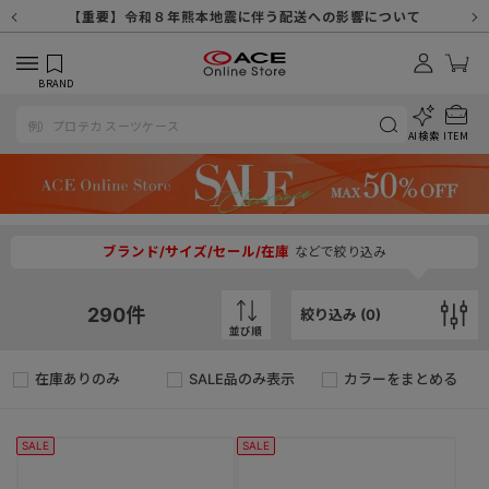
【重要】天候不良や交通状況・物量増等に伴う配送への影響について
【重要】納品書・領収書ペーパーレス化（電子化）のお知らせ
【重要】8/11（火・祝）休業及び配送スケジュールについて
【重要】令和８年熊本地震に伴う配送への影響について
【重要】SNSのなりすまし詐欺にご注意ください
【重要】各種メールが届かない場合に関しまして
【重要】悪質な詐欺サイトにご注意ください
【重要】お問い合わせのご対応に関しまして
BRAND
AI検索
ITEM
ブランド/サイズ/セール/在庫
などで絞り込み
290
件
絞り込み (
0
)
並び順
在庫ありのみ
SALE品のみ表示
カラーをまとめる
SALE
SALE