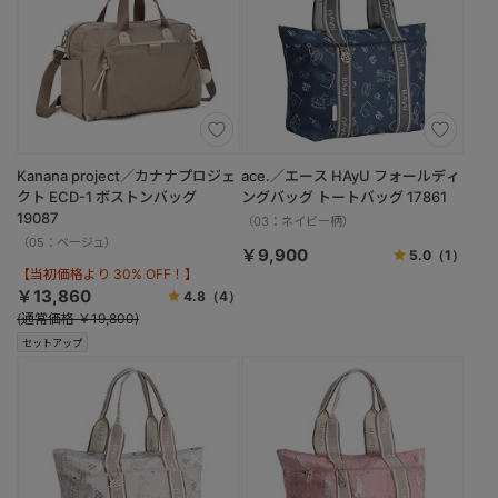
Kanana project／カナナプロジェ
ace.／エース HAyU フォールディ
クト ECD-1 ボストンバッグ
ングバッグ トートバッグ 17861
19087
（03：ネイビー柄）
（05：ベージュ）
￥9,900
5.0
（1）
【当初価格より 30% OFF！】
￥13,860
4.8
（4）
(通常価格 ￥19,800)
セットアップ