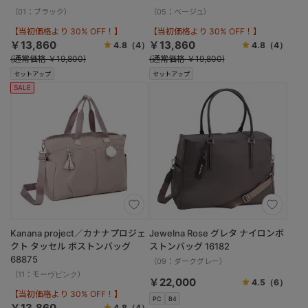
（01：ブラック）
（05：ベージュ）
【当初価格より 30% OFF！】
【当初価格より 30% OFF！】
￥13,860
￥13,860
4.8
（4）
4.8
（4）
(通常価格 ￥19,800)
(通常価格 ￥19,800)
セットアップ
セットアップ
SALE
Kanana project／カナナプロジェ
Jewelna Rose グレタ ナイロンボ
クト タッセル ボストンバッグ
ストンバッグ 16182
68875
（09：ダークグレー）
（11：モーヴピンク）
￥22,000
4.5
（6）
【当初価格より 30% OFF！】
PC
B4
￥13,860
4.8
（4）