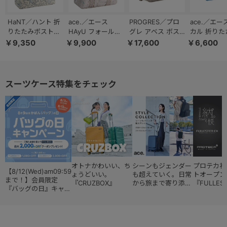
HaNT／ハント 折
ace.／エース
PROGRES／プロ
ace.／エー
りたたみボストン
HAyU フォールデ
グレ アベス ボス
カル 折りた
バッグ 41L A3収
ィングバッグ ボス
トンバッグ 23L
ストン 32L 
￥9,350
￥9,900
￥17,600
￥6,600
納 17722
トンバッグ 17863
20185
スーツケース特集をチェック
オトナかわいい、ち
シーンもジェンダー
プロテカ初
【8/12(Wed)am09:59
ょうどいい。
も超えていく。日常
トオープン
まで！】会員限定
『CRUZBOX』
から旅まで寄り添う
『FULLES
『バッグの日』キャン
『スタイルコレクシ
ペーン
ョン』