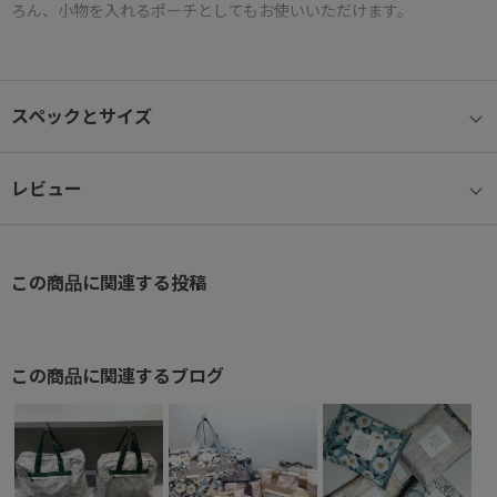
ろん、小物を入れるポーチとしてもお使いいただけます。
旅行やおでかけがもっと楽しくなるような、HaNTオリジナルの可
愛いパターン生地を採用。
スペックとサイズ
ココント スーツケースシリーズと連動した柄展開なので、一緒に使
うのもおすすめです。
レビュー
●パッカブル
折りたたんで内装ポケット／付属のチュールポーチに収納可能。
この商品に関連する投稿
●チュールポーチが付属
本体の収納だけでなく、小物入れとしても使えるポーチが付属。
本体カラーによってポーチのカラーが異なります。
この商品に関連するブログ
●セットアップベルト
スーツケースなどのプルドライブハンドルに固定し、走行時にバッ
グのふらつきを防ぐベルト付き。