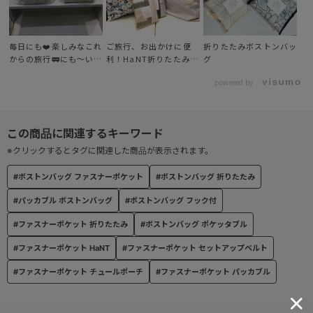
●ポケット
内側には大きめの吊りポケット、外側にはファスナーポケット、サ
イドポケットを配置。
毎日にも❤️楽しみなこれ
ご旅行、お出かけに便
折りたたみボストンバッ
からの旅行🚃にも〜いつ
利！HaNT折りたたみバ
グ
も一緒❤️〜
ッグ
●フック
powered by
付属のチュールポーチやキーホルダーなどを付けられるフック付
き。
※クリックするとタグに関連した商品が表示されます。
#ボストンバッグ ファスナーポケット
#ボストンバッグ 折りたたみ
#パッカブル ボストンバッグ
#ボストンバッグ フック付
#ファスナーポケット 折りたたみ
#ボストンバッグ ポケッタブル
#ファスナーポケット HaNT
#ファスナーポケット セットアップベルト
#ファスナーポケット チュールポーチ
#ファスナーポケット パッカブル