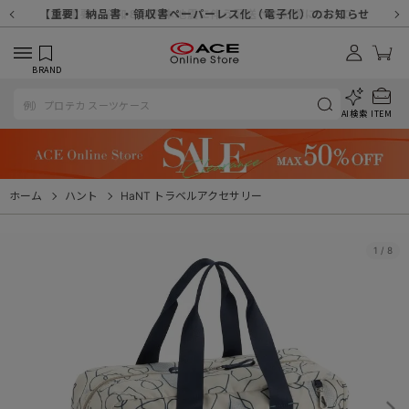
【重要】天候不良や交通状況・物量増等に伴う配送への影響について
【重要】納品書・領収書ペーパーレス化（電子化）のお知らせ
【重要】8/11（火・祝）休業及び配送スケジュールについて
【重要】令和８年熊本地震に伴う配送への影響について
【重要】SNSのなりすまし詐欺にご注意ください
【重要】各種メールが届かない場合に関しまして
【重要】悪質な詐欺サイトにご注意ください
【重要】お問い合わせのご対応に関しまして
BRAND
AI検索
ITEM
ホーム
ハント
HaNT トラベルアクセサリー
1
/
8