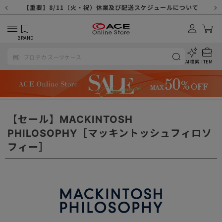
【重要】天候不良や交通状況・物量増等に伴う配送への影響について
【重要】納品書・領収書ペーパーレス化（電子化）のお知らせ
【重要】8/11（火・祝）休業及び配送スケジュールについて
【重要】令和８年熊本地震に伴う配送への影響について
【重要】SNSのなりすまし詐欺にご注意ください
【重要】各種メールが届かない場合に関しまして
【重要】悪質な詐欺サイトにご注意ください
【重要】お問い合わせのご対応に関しまして
BRAND
AI検索
ITEM
【セール】MACKINTOSH
PHILOSOPHY［マッキントッシュフィロソ
フィー］