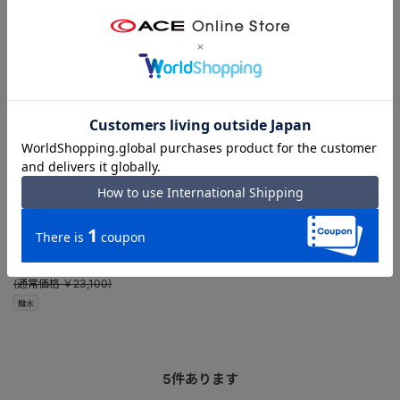
マッキントッシュ フィロソフィー
リュック バックパック アメリア2
68094
（05：ベージュ）
【当初価格より 30% OFF！】
￥16,170
5.0
（1）
(通常価格 ￥23,100)
撥水
5
件あります