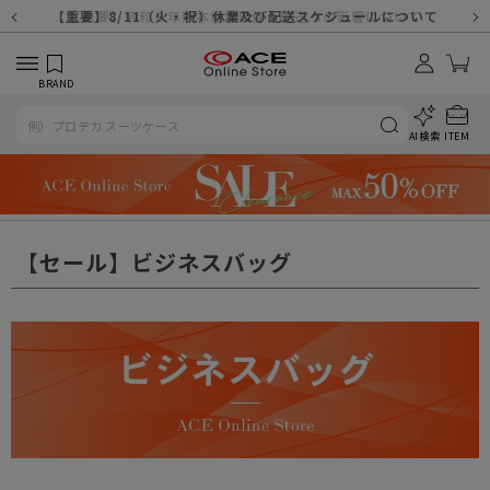
【重要】天候不良や交通状況・物量増等に伴う配送への影響について
【重要】納品書・領収書ペーパーレス化（電子化）のお知らせ
【重要】8/11（火・祝）休業及び配送スケジュールについて
【重要】令和８年熊本地震に伴う配送への影響について
【重要】SNSのなりすまし詐欺にご注意ください
【重要】各種メールが届かない場合に関しまして
【重要】悪質な詐欺サイトにご注意ください
【重要】お問い合わせのご対応に関しまして
BRAND
AI検索
ITEM
【セール】ビジネスバッグ