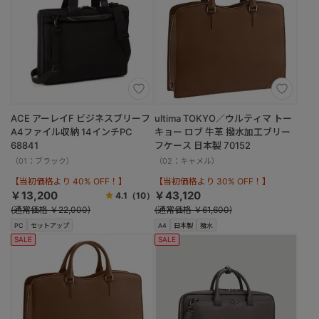
ACE アーレイF ビジネスブリーフ
ultima TOKYO／ウルティマ トー
A4ファイル収納 14インチPC
キョー ロブ 牛革 撥水加工ブリー
68841
フケース 日本製 70152
（01：ブラック）
（02：キャメル）
【当初価格より 40% OFF！】
【当初価格より 30% OFF！】
￥13,200
￥43,120
4.1
（10）
(通常価格 ￥22,000)
(通常価格 ￥61,600)
PC
セットアップ
A4
日本製
撥水
SALE
SALE