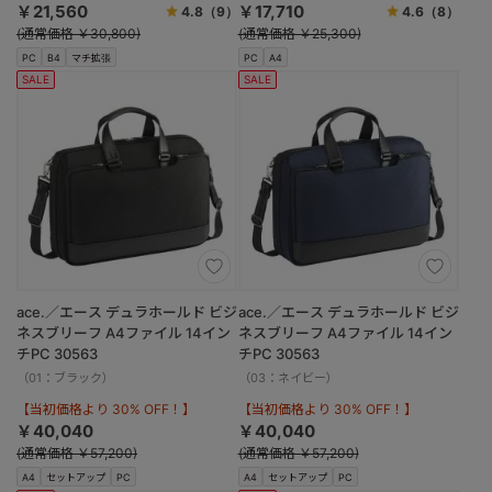
￥21,560
￥17,710
4.8
（9）
4.6
（8）
(通常価格 ￥30,800)
(通常価格 ￥25,300)
PC
B4
マチ拡張
PC
A4
SALE
SALE
ace.／エース デュラホールド ビジ
ace.／エース デュラホールド ビジ
ネスブリーフ A4ファイル 14イン
ネスブリーフ A4ファイル 14イン
チPC 30563
チPC 30563
（01：ブラック）
（03：ネイビー）
【当初価格より 30% OFF！】
【当初価格より 30% OFF！】
￥40,040
￥40,040
(通常価格 ￥57,200)
(通常価格 ￥57,200)
A4
セットアップ
PC
A4
セットアップ
PC