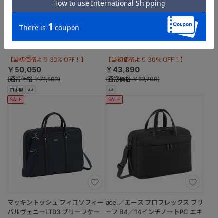
OFFERMANN／オファーマン ベ
Orobianco／オロビアンコ ソロペ
ルティLTD2 ビジネスバッグ A4サ
ルテ ビジネスバッグ 2way A4サ
イズ ブリーフケース 76593
イズ 13.3inchPC収納 14L 92965
（08：ダークブラウン）
（09：グレー）
【当初価格より 30% OFF！】
【当初価格より 30％ OFF！】
￥50,050
￥43,890
(通常価格 ￥71,500)
(通常価格 ￥62,700)
日本製
A4
A4
SALE
SALE
マッキントッシュ フィロソフィー
ace.／エース プロフレックス ブリ
バルヴェニーLTD3 ブリーフケー
ーフ B4／14インチノートPC エキ