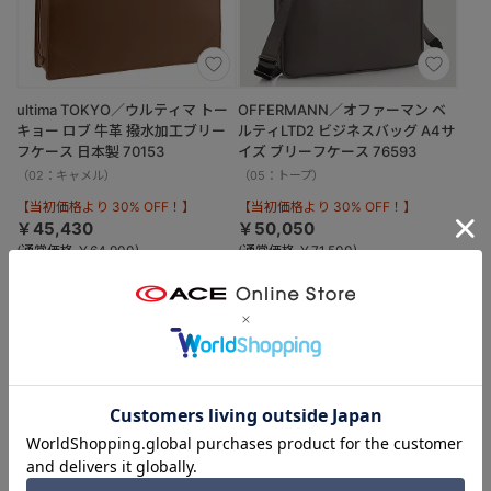
ultima TOKYO／ウルティマ トー
OFFERMANN／オファーマン ベ
キョー ロブ 牛革 撥水加工ブリー
ルティLTD2 ビジネスバッグ A4サ
フケース 日本製 70153
イズ ブリーフケース 76593
（02：キャメル）
（05：トープ）
【当初価格より 30% OFF！】
【当初価格より 30% OFF！】
￥45,430
￥50,050
(通常価格 ￥64,900)
(通常価格 ￥71,500)
B4
PC
撥水
日本製
A4
SALE
SALE