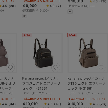
￥10,010
% OFF！】
【当初価格より 50% OFF！】
4.6
（78）
￥9,900
4.5
（28）
4.9
（7）
(
通常価格
￥14,300)
00)
(
通常価格
￥19,800)
B5
B5
SALE
SALE
ect／カナナ
Kanana project／カナナ
Kanana project／カナナ
8-3rd リ
プロジェクト エブリーリ
プロジェクト エブリーリ
フリーウェ
ュック 小 31661
ュック 小 31661
101
クローズ）
（12：ダークグレー）
（05：ライトグレージュ）
% OFF！】
【当初価格より 30% OFF！】
【当初価格より 30% OFF！】
￥10,010
￥10,010
4.4
（34）
4.6
（78）
4.6
（78）