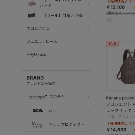
【当初価格より 50
バッグ
￥12,100
(
通常価格
￥24,2
【セール】財布／小物
B5
オロビアンコ
ジュエルナローズ
SALE
HAyU×ace.
BRAND
ブランドから探す
プロテカ
Kanana proj
プロジェクト PJ
ュックサック 
ace.
イバッグ 小 62
（13：クラシッ
【当初価格より 30
カナナプロジェクト
￥14,630