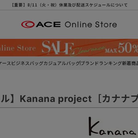
【重要】天候不良や交通状況・物量増等に伴う配送への影響について
【重要】納品書・領収書ペーパーレス化（電子化）のお知らせ
【重要】8/11（火・祝）休業及び配送スケジュールについて
【重要】令和８年熊本地震に伴う配送への影響について
【重要】SNSのなりすまし詐欺にご注意ください
【重要】各種メールが届かない場合に関しまして
【重要】悪質な詐欺サイトにご注意ください
【重要】お問い合わせのご対応に関しまして
ケース
ビジネスバッグ
カジュアルバッグ
ブランド
ランキング
新着商
ル】Kanana project［カナ