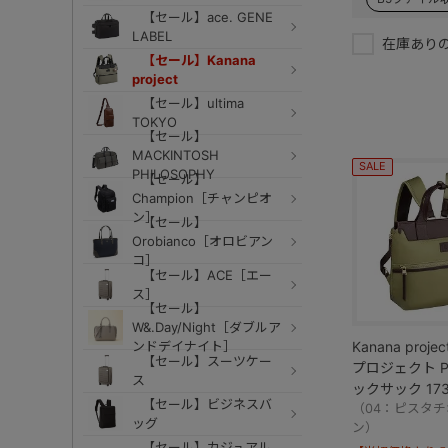
【セール】ace. GENE
LABEL
在庫あり
【セール】Kanana
project
【セール】ultima
TOKYO
【セール】
MACKINTOSH
SALE
PHILOSOPHY
【セール】
Champion［チャンピオ
ン］
【セール】
Orobianco［オロビアン
コ］
【セール】ACE［エー
ス］
【セール】
W&.Day/Night［ダブルア
Kanana proj
ンドデイナイト］
【セール】スーツケー
プロジェクト PJ
ス
ックサック 173
【セール】ビジネスバ
（04：ピスタ
ッグ
ン）
【セール】カジュアル