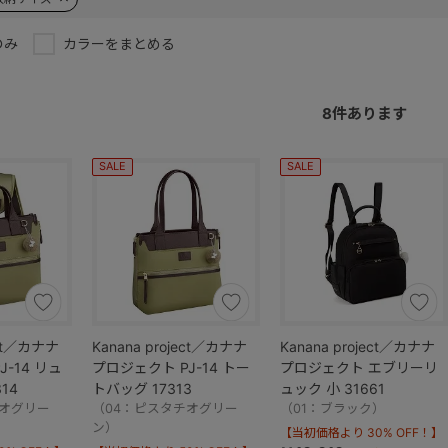
のみ
カラーをまとめる
8
件あります
SALE
SALE
ect／カナナ
Kanana project／カナナ
Kanana project／カナナ
-14 リュ
プロジェクト PJ-14 トー
プロジェクト エブリーリ
14
トバッグ 17313
ュック 小 31661
チオグリー
（04：ピスタチオグリー
（01：ブラック）
ン）
【当初価格より 30% OFF！】