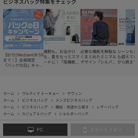
ビジネスバッグ特集をチェック
通勤も、お出かけ
必要な機能を無駄な
シーンもジ
【8/12(Wed)am09:59
も、夏をもっとスマ
くまとめたミニマル
も超えてい
まで！】会員限定
ートに！『高機能レ
デザイン『シルパッ
から旅まで
『バッグの日』キャン
ディースバッグ・コ
ク』
『スタイル
ペーン
レクション』
ョン』
ホーム
ウルティマ トーキョー
ケヴィン
ホーム
ビジネスバッグ
メンズビジネスバッグ
ホーム
ビジネスバッグ
機能・用途から探す
レザーバッグ
ホーム
カジュアルバッグ
ショルダーバッグ
PC
スマートフォン