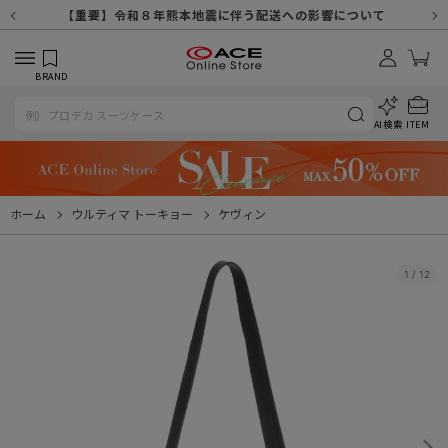
【重要】天候不良や交通状況・物量増等に伴う配送への影響について
【重要】納品書・領収書ペーパーレス化（電子化）のお知らせ
【重要】8/11（火・祝）休業及び配送スケジュールについて
【重要】令和８年熊本地震に伴う配送への影響について
【重要】SNSのなりすまし詐欺にご注意ください
【重要】各種メールが届かない場合に関しまして
【重要】悪質な詐欺サイトにご注意ください
【重要】お問い合わせのご対応に関しまして
BRAND
AI検索
ITEM
ホーム
ウルティマ トーキョー
ケヴィン
1
/
12