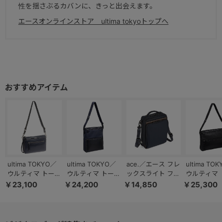
性を揺さぶるカバンに、きっと出会えます。
エースオンラインストア ultima tokyoトップへ
ultima TOKYO／
ultima TOKYO／
ace.／エース フレ
ultima TO
ウルティマ トーキ
ウルティマ トーキ
ックスライト フィ
ウルティマ 
ョー ケヴィン シ
ョー ディーノ シ
ット 街歩き B5ノ
ョー ディー
￥23,100
￥24,200
￥14,850
￥25,300
ョルダーバッグ ヨ
ョルダーバッグ
ート 文庫本 タテ
ョルダーバ
コ型 2WAY レザー
68174
型 軽量 ショルダ
68175
77994
ーバッグ 54553