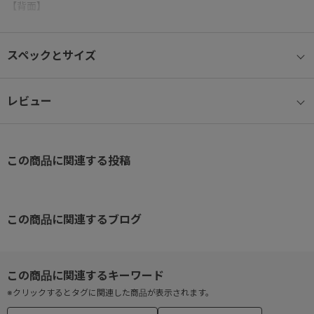
【背面】
背面に出し入れしやすいオープンタイプのポケット付き。
スペックとサイズ
【内装】
・高級感あるカードサイズのレザーポケット付き。
・中に入れたものが傷つきにくい、パイル地を使用したファスナー
レビュー
ポケット
・ペンやスマートフォンなどを収納できるオーガナイザーポケッ
ト。
この商品に関連する投稿
この商品に関連するブログ
※クリックするとタグに関連した商品が表示されます。