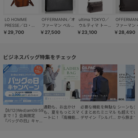
LO HOMME
OFFERMANN／オ
ultima TOKYO／
OFFERMA
PRESSE／ロ・オ
ファーマン ベルテ
ウルティマ トーキ
ファーマン 
ム・プレッセ アル
ィ クラッチバッグ
ョー ケヴィン シ
ィLTD2 ク
￥29,700
￥27,500
￥23,100
￥28,490
カイック 本革 シ
フォーマル ポーチ
ョルダーバッグ ヨ
バッグ フォ
ョルダーバッグ 縦
冠婚葬祭 76531
コ型 2WAY レザー
メンズポー
型 71864
77994
76592
ビジネスバッグ特集をチェック
通勤も、お出かけ
必要な機能を無駄な
シーンもジ
【8/12(Wed)am09:59
も、夏をもっとスマ
くまとめたミニマル
も超えてい
まで！】会員限定
ートに！『高機能レ
デザイン『シルパッ
から旅まで
『バッグの日』キャン
ディースバッグ・コ
ク』
『スタイル
ペーン
レクション』
ョン』