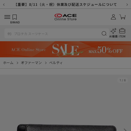
【重要】天候不良や交通状況・物量増等に伴う配送への影響について
【重要】納品書・領収書ペーパーレス化（電子化）のお知らせ
【重要】8/11（火・祝）休業及び配送スケジュールについて
【重要】令和８年熊本地震に伴う配送への影響について
【重要】システムエラーによる出荷遅延につきまして
【重要】SNSのなりすまし詐欺にご注意ください
【重要】各種メールが届かない場合に関しまして
【重要】悪質な詐欺サイトにご注意ください
【重要】お問い合わせのご対応に関しまして
BRAND
AI検索
ITEM
ホーム
オファーマン
ベルティ
1
/
6