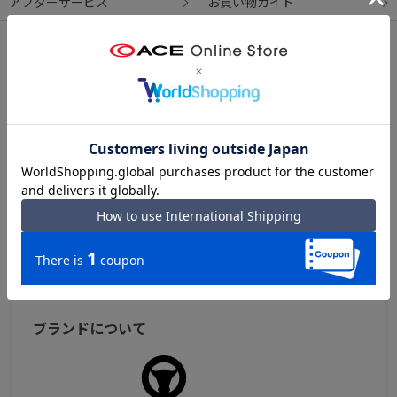
アフターサービス
お買い物ガイド
シリーズについて
OFFERMANN ベルティ
オファーマンを代表するドイツスタイルのビジネスライ
ン。ジャーマンクラシックスタイルをベースに、いつの時
代にもマッチするスタンダードデザイン。素材には、撥
水・防汚性に優れた牛革スコッチガードを採用し、日常使
いしやすい機能を搭載。ドイツの鞄らしい優れた機能性と
実用性を兼ね備えたシリーズです。
OFFERMANN ベルティ トップへ
ブランドについて