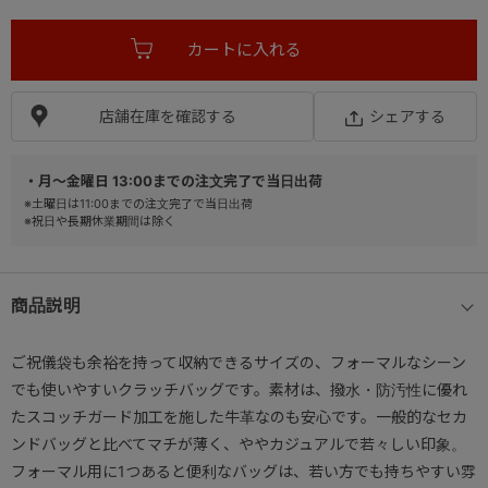
店舗在庫を確認する
シェアする
・月～金曜日 13:00までの注文完了で当日出荷
※土曜日は11:00までの注文完了で当日出荷
※祝日や長期休業期間は除く
商品説明
ご祝儀袋も余裕を持って収納できるサイズの、フォーマルなシーン
でも使いやすいクラッチバッグです。素材は、撥水・防汚性に優れ
たスコッチガード加工を施した牛革なのも安心です。一般的なセカ
ンドバッグと比べてマチが薄く、ややカジュアルで若々しい印象。
フォーマル用に1つあると便利なバッグは、若い方でも持ちやすい雰