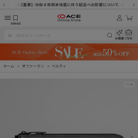
【重要】天候不良や交通状況・物量増等に伴う配送への影響について
【重要】納品書・領収書ペーパーレス化（電子化）のお知らせ
【重要】8/11（火・祝）休業及び配送スケジュールについて
【重要】令和８年熊本地震に伴う配送への影響について
【重要】SNSのなりすまし詐欺にご注意ください
【重要】各種メールが届かない場合に関しまして
【重要】悪質な詐欺サイトにご注意ください
【重要】お問い合わせのご対応に関しまして
BRAND
AI検索
ITEM
ホーム
オファーマン
ベルティ
1
/
6