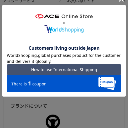
アフターサービス
お買い物ガイド
シリーズについて
OFFERMANN ベルティ
オファーマンを代表するドイツスタイルのビジネスライ
ン。ジャーマンクラシックスタイルをベースに、いつの時
代にもマッチするスタンダードデザイン。素材には、撥
水・防汚性に優れた牛革スコッチガードを採用し、日常使
いしやすい機能を搭載。ドイツの鞄らしい優れた機能性と
実用性を兼ね備えたシリーズです。
OFFERMANN ベルティ トップへ
ブランドについて