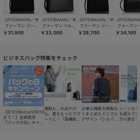
OFFERMANN／オ
OFFERMANN／オ
OFFERMANN／オ
OFFERMA
ファーマン ジーベ
ファーマン ベルテ
ファーマン ジーベ
ファーマン 
ルト クラッチバッ
ィ クラッチバッグ
ルト クラッチバッ
ト クラッチ
￥31,900
￥33,000
￥29,700
￥34,100
グ 撥水レザー ク
フォーマル メンズ
グ 撥水レザー
セカンドバッ
ラッチバッグ
ポーチ 76532
76561
本製 76551
76562
ビジネスバッグ特集をチェック
通勤も、お出かけ
必要な機能を無駄な
シーンもジ
【8/12(Wed)am09:59
も、夏をもっとスマ
くまとめたミニマル
も超えてい
まで！】会員限定
ートに！『高機能レ
デザイン『シルパッ
から旅まで
『バッグの日』キャン
ディースバッグ・コ
ク』
『スタイル
ペーン
レクション』
ョン』