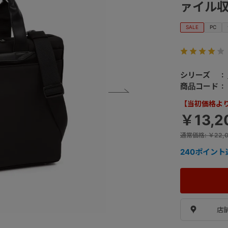
ァイル収納
SALE
PC
シリーズ
商品コード
【当初価格より 
￥13,2
通常価格
:
￥22,
240
ポイント
店