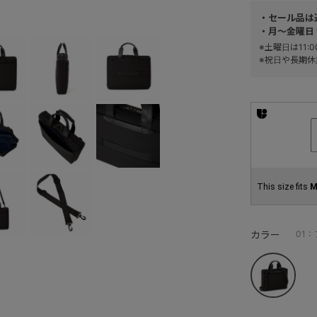
・セール品は
・月～金曜日 
※土曜日は11
※祝日や長期休
This size fits
M
カラー
01