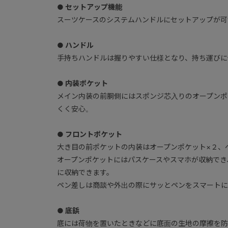
● セットアップ機能
スーツケースのシステムハンドルにセットアップが可
● ハンドル
手持ちハンドルは握りやすい仕様となり、持ち運びに
● 内装ポケット
メイン内装の前胴側にはスポンジ芯入りのオープンポ
くく安心。
● フロントポケット
大き目の前ポケットの内装はオープンポケット×２、
オープンポケットにはパスケースやスマホが収納でき
に収納できます。
ペン差しは商談や外出の際にサッとペンをスマートに
● 底鋲
底には荷物を置いたときなどに底面の生地の摩擦を防