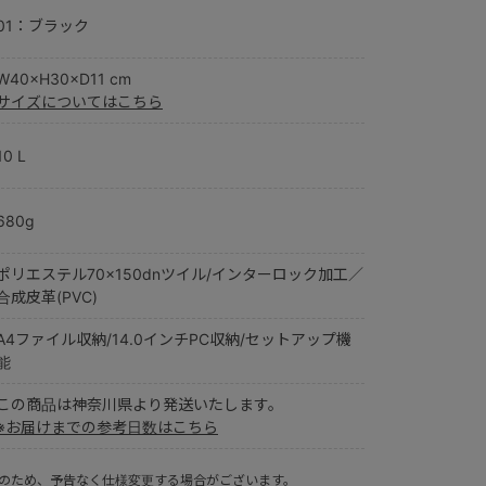
01：ブラック
W40×H30×D11 cm
サイズについてはこちら
10 L
680g
ポリエステル70×150dnツイル/インターロック加工／
合成皮革(PVC)
A4ファイル収納/14.0インチPC収納/セットアップ機
能
この商品は神奈川県より発送いたします。
※お届けまでの参考日数はこちら
ルのため、予告なく仕様変更する場合がございます。