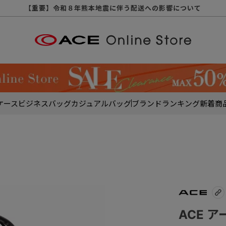
【重要】天候不良や交通状況・物量増等に伴う配送への影響について
【重要】納品書・領収書ペーパーレス化（電子化）のお知らせ
【重要】8/11（火・祝）休業及び配送スケジュールについて
【重要】令和８年熊本地震に伴う配送への影響について
【重要】SNSのなりすまし詐欺にご注意ください
【重要】各種メールが届かない場合に関しまして
【重要】悪質な詐欺サイトにご注意ください
【重要】お問い合わせのご対応に関しまして
ケース
ビジネスバッグ
カジュアルバッグ
ブランド
ランキング
新着商
ACE 