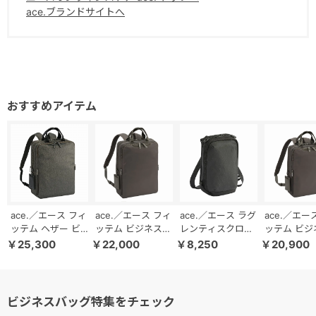
ace.ブランドサイトへ
----------------------
機能詳細
<内装>
クッションPCポケット×1
片側マチありポケット×2
ファスナーポケット×1
ペットボトルホルダー×2
<フロントポケット>
オープンポケット×1
マチなしポケット×１
ace.／エース フィ
ace.／エース フィ
ace.／エース ラグ
ace.／エー
片側マチポケット×１
ッテム ヘザー ビ
ッテム ビジネスリ
レンティスクロス
ッテム ビジ
ジネスリュック エ
ュック A4/14.0イ
X ショルダーバッ
ュック A4/1
ペン差し×２
￥25,300
￥22,000
￥8,250
￥20,900
キスパンド機能 レ
ンチPC 背面セキ
グ 縦型 耐久・撥
ンチPC 686
キーフック(チェーン)×１
ディースビジネス
ュリティポケット
水 20061
A4/14.0インチPC
68682
<表面>
収納 20114
ビジネスバッグ特集をチェック
Ｄカン×２