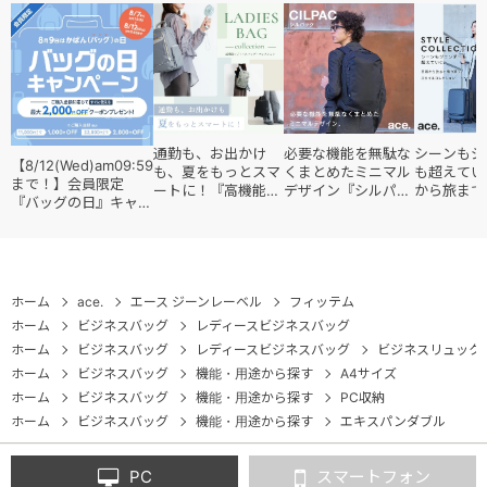
バーテクトポケット×１
サイドファスナー×２
(ポケットは1つです。両側からアクセス可能)
<背面>
通勤も、お出かけ
必要な機能を無駄な
シーンもジ
ファスナーポケット×１
【8/12(Wed)am09:59
も、夏をもっとスマ
くまとめたミニマル
も超えてい
まで！】会員限定
スマホポケット×１
ートに！『高機能レ
デザイン『シルパッ
から旅まで
『バッグの日』キャン
ディースバッグ・コ
ク』
『スタイル
ペーン
レクション』
ョン』
セットアップ機能
----------------------
ホーム
ace.
エース ジーンレーベル
フィッテム
ホーム
ビジネスバッグ
レディースビジネスバッグ
ホーム
ビジネスバッグ
レディースビジネスバッグ
ビジネスリュック
ホーム
ビジネスバッグ
機能・用途から探す
A4サイズ
ホーム
ビジネスバッグ
機能・用途から探す
PC収納
ホーム
ビジネスバッグ
機能・用途から探す
エキスパンダブル
PC
スマートフォン