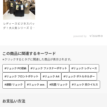
前気室にはペンや名刺入れなどビジネスツールを収納できるオーガ
ナイザーポケットを配置。
外出時も必要なものがすぐに取り出せます。
レディースビジネスバッ
● ボトルホルダー
グ！大人気シリーズ【フ
ィッテム】
メイン気室へは水筒や折り畳み傘を立てて収納できる便利なポケッ
powered by
ト。
● バーテクトポケット
フロント上部は抗ウイルス・抗菌加工生地を使用したポケットを設
※クリックするとタグに関連した商品が表示されます。
置。(※)
#リュック PC収納
#リュック ファスナーポケット
#リュック レディース
（※） 抗ウイルス・抗菌加工は製品上の特定のウイルスの数を減少
させ、繊維上の細菌の増殖を抑制します。病気の治療や予防を目的
#リュック フロントポケット
#リュック A4
#リュック ボトルホルダー
とするものではありません。
#通勤 リュック
#リュック ace.
#抗菌 リュック
#リュック 抗ウイルス
● スマートアクセスポケット
背面にはスマートフォン収納に適した洋服のポケット感覚で使える
お支払い方法
スペースを配置。