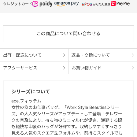
クレジットカード
電車の乗り降りや、すぐにしまいたい時に便利。
● セキュリティポケット
背面にファスナー付きのポケットを配置。貴重品の管理などにも役
この商品について問い合わせる
立ちます。
● セットアップ機能
出荷・配送について
返品・交換について
スーツケースのプルドライブハンドルに固定できるベルト付き。
アフターサービス
お買い物ガイド
● ハンドル
背負った際に邪魔にならないよう、スナップボタンで留められる2本
手のハンドルを採用。
シリーズについて
ace.フィッテム
● ダブルアクセスポケット
女性の為のお仕事バッグ、「Work Style Beautiesシリー
フロント下部へは前持ちや肩掛けした際に、左右から小物を取り出
ズ」の大人気シリーズがアップデートして登場！テレワー
せます。
クの普及により、持ち物のミニマル化が促進。通勤する際
も軽快な印象のバッグが好評です。収納しやすくすっきり
見える人気のスクエア型フォルムや、前持ちスタイルでも
● 内装生地