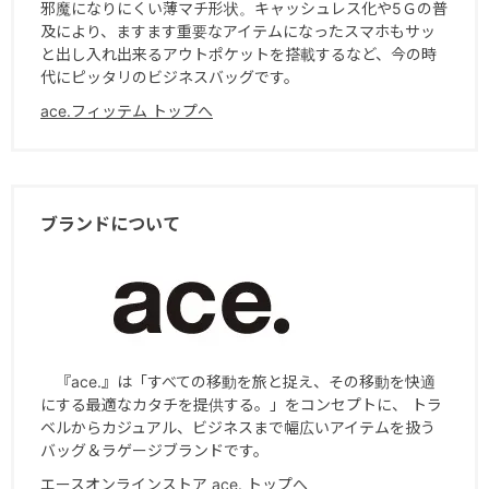
邪魔になりにくい薄マチ形状。キャッシュレス化や5Ｇの普
薄暗い場所でも荷物を見つけやすいよう、明るいグレーのストライ
及により、ますます重要なアイテムになったスマホもサッ
プ生地をメイン気室、フロントポケットに採用。
と出し入れ出来るアウトポケットを搭載するなど、今の時
PC収納スペースには柔らかな素材感のグレーの生地を使用していま
代にピッタリのビジネスバッグです。
す。
ace.フィッテム トップへ
● ユニバーサルハーネスとは？
実測に基づく平均的なリュックハーネス形状です。
ブランドについて
リュック専用の人体測定器を開発し、様々な体格をもつ女性59名を
計測。
その平均から導き出した、ハーネス形状、取り付け位置、取り付け
角度にすることで、
より多くの女性ユーザーにフィットする「ユニバーサルハーネス」
が完成しました。
『ace.』は「すべての移動を旅と捉え、その移動を快適
にする最適なカタチを提供する。」をコンセプトに、 トラ
ベルからカジュアル、ビジネスまで幅広いアイテムを扱う
肩にフィットするから『重さを感じにくく、ずり落ちにくい！』
バッグ＆ラゲージブランドです。
さらに背負った際も洋服を邪魔せず『肩まわりすっきり！』
エースオンラインストア ace. トップへ