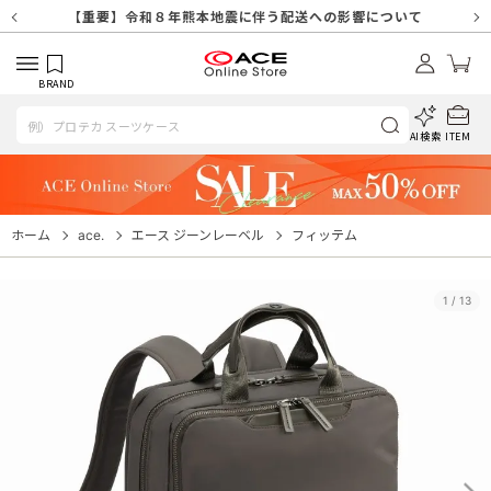
【重要】天候不良や交通状況・物量増等に伴う配送への影響について
【重要】納品書・領収書ペーパーレス化（電子化）のお知らせ
【重要】8/11（火・祝）休業及び配送スケジュールについて
【重要】令和８年熊本地震に伴う配送への影響について
【重要】SNSのなりすまし詐欺にご注意ください
【重要】各種メールが届かない場合に関しまして
【重要】悪質な詐欺サイトにご注意ください
【重要】お問い合わせのご対応に関しまして
BRAND
AI検索
ITEM
ホーム
ace.
エース ジーンレーベル
フィッテム
1
/
13