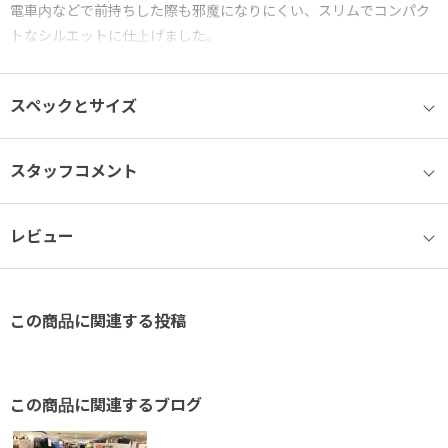
電車内などで前持ちした際も邪魔になりにくい、スリムでコンパク
トなシルエットに仕上げました。
● PC収納スペース
スペックとサイズ
14.0インチノートPC、A4ファイルが収納可能。
クッション入りで、安心してノートパソコンを持ち運ぶことができ
ます。
スタッフコメント
※参考収納寸法
レビュー
14.0インチノートPC：W33×H24×D2.5cm
A4ファイル：31.3×23.1cm
● エキスパンド機能
この商品に関連する投稿
ファスナーを開くことで、マチ幅を拡げて容量を増やせるエキスパ
ンド機能を採用。
普段より少し荷物が多い時にも対応できます。
この商品に関連するブログ
● 内装ポケット