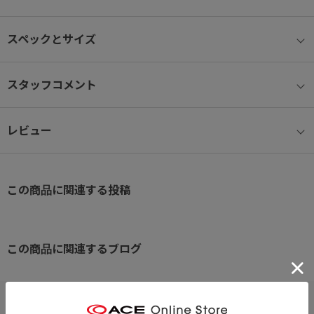
【背面ポケット】
セキュリティ性の高い背面ファスナーポケット
スペックとサイズ
【背面メッシュ素材】
背面やショルダーパッド裏には、 蒸れにくいエアメッシュ素材を使
用
スタッフコメント
【ボトルホルダー】
ペットボトルや折りたたみ傘などが収納可能なポケット
レビュー
【内装ポケット】
小物雑貨を収納できる内装ポケット
この商品に関連する投稿
この商品に関連するブログ