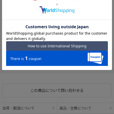
※クリックするとタグに関連した商品が表示されます。
#夏におすすめ リュック
#リュック ボトルホルダー
#リュック 内装ポケット
#リュック 背面ポケット
#リュック シンプル
#蒸れにくい リュック
#リュック メッシュ素材
#リュック 光沢感
#プログレ リュック
#PROGRES リュック
お支払い方法
クレジットカード
この商品について問い合わせる
出荷・配送について
返品・交換について