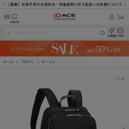
【重要】天候不良や交通状況・物量増等に伴う配送への影響について
【重要】納品書・領収書ペーパーレス化（電子化）のお知らせ
【重要】8/11（火・祝）休業及び配送スケジュールについて
【重要】令和８年熊本地震に伴う配送への影響について
【重要】SNSのなりすまし詐欺にご注意ください
【重要】各種メールが届かない場合に関しまして
【重要】悪質な詐欺サイトにご注意ください
【重要】お問い合わせのご対応に関しまして
BRAND
AI検索
ITEM
ホーム
プログレ
サージュ
1
/
16