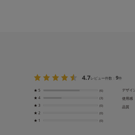
4.7
9
レビュー件数：
件
デザイ
★
5
(6)
★
4
(3)
使用感
★
3
(0)
品質
★
2
(0)
★
1
(0)