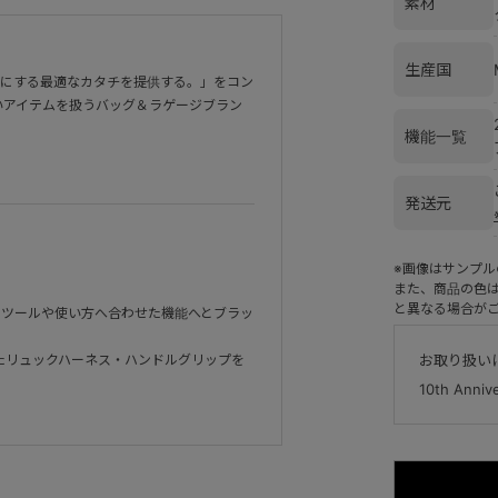
素材
生産国
適にする最適なカタチを提供する。」をコン
いアイテムを扱うバッグ＆ラゲージブラン
機能一覧
発送元
※画像はサンプ
また、商品の色
と異なる場合が
スツールや使い方へ合わせた機能へとブラッ
たリュックハーネス・ハンドルグリップを
お取り扱い
10th Anni