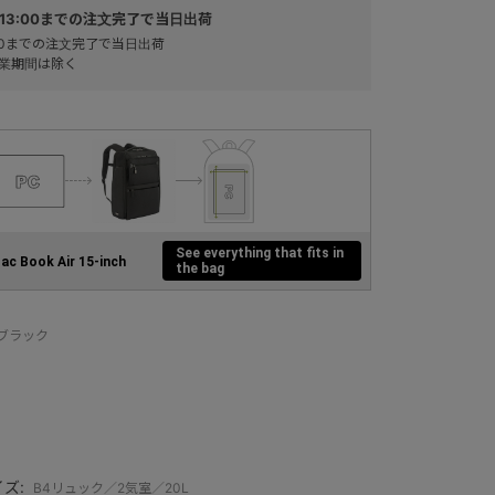
13:00までの注文完了で当日出荷
:00までの注文完了で当日出荷
業期間は除く
See everything that fits in
ac Book Air 15-inch
the bag
：ブラック
ズ:
B4リュック／2気室／20L