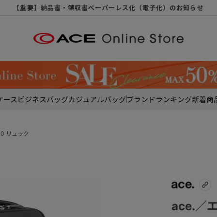
【重要】天候不良や交通状況・物量増等に伴う配送への影響について
【重要】納品書・領収書ペーパーレス化（電子化）のお知らせ
【重要】8/11（火・祝）休業及び配送スケジュールについて
【重要】令和８年熊本地震に伴う配送への影響について
【重要】システムエラーによる出荷遅延につきまして
【重要】SNSのなりすまし詐欺にご注意ください
【重要】各種メールが届かない場合に関しまして
【重要】悪質な詐欺サイトにご注意ください
【重要】お問い合わせのご対応に関しまして
ケース
ビジネスバッグ
カジュアルバッグ
ブランド
ランキング
新着商
4.0 リュック
ace.／