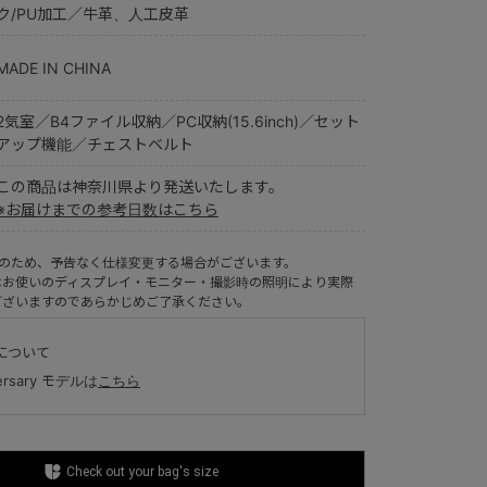
ク/PU加工／牛革、人工皮革
MADE IN CHINA
2気室／B4ファイル収納／PC収納(15.6inch)／セット
アップ機能／チェストベルト
この商品は神奈川県より発送いたします。
※お届けまでの参考日数はこちら
ルのため、予告なく仕様変更する場合がございます。
はお使いのディスプレイ・モニター・撮影時の照明により実際
ございますのであらかじめご了承ください。
について
versary モデルは
こちら
Check out your bag's size