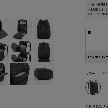
・月～金曜日 
※土曜日は11
※祝日や長期休
This size fits
M
カラー
01
選択されたサイ