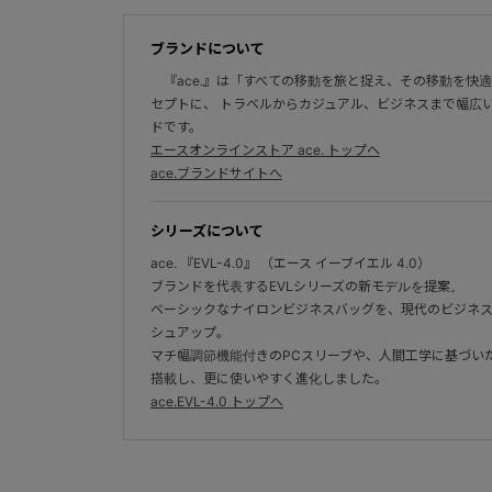
ブランドについて
『ace.』は「すべての移動を旅と捉え、その移動を快
セプトに、 トラベルからカジュアル、ビジネスまで幅広
ドです。
エースオンラインストア ace. トップへ
ace.ブランドサイトへ
シリーズについて
ace. 『EVL-4.0』 （エース イーブイエル 4.0）
ブランドを代表するEVLシリーズの新モデルを提案。
ベーシックなナイロンビジネスバッグを、現代のビジネ
シュアップ。
マチ幅調節機能付きのPCスリーブや、人間工学に基づい
搭載し、更に使いやすく進化しました。
ace.EVL-4.0 トップへ