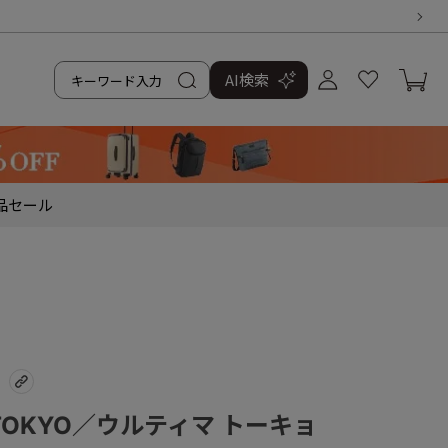
AI検索
品
セール
a TOKYO／ウルティマ トーキョ