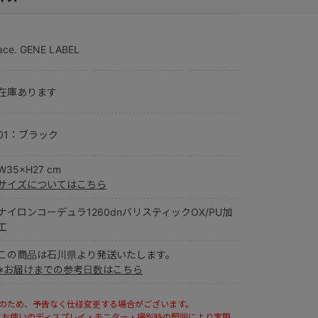
ace. GENE LABEL
在庫あります
01：ブラック
W35×H27 cm
サイズについてはこちら
ナイロンコーデュラ1260dnバリスティックOX/PU加
工
この商品は石川県より発送いたします。
※お届けまでの参考日数はこちら
ルのため、予告なく仕様変更する場合がございます。
はお使いのディスプレイ・モニター・撮影時の照明により実際