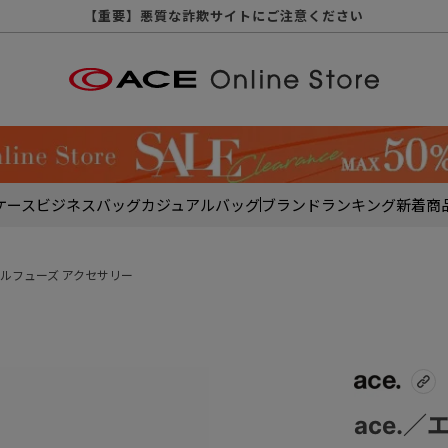
【重要】天候不良や交通状況・物量増等に伴う配送への影響について
【重要】納品書・領収書ペーパーレス化（電子化）のお知らせ
【重要】令和８年熊本地震に伴う配送への影響について
【重要】SNSのなりすまし詐欺にご注意ください
【重要】各種メールが届かない場合に関しまして
【重要】悪質な詐欺サイトにご注意ください
【重要】お問い合わせのご対応に関しまして
ケース
ビジネスバッグ
カジュアルバッグ
ブランド
ランキング
新着商
ルフューズ アクセサリー
ace.