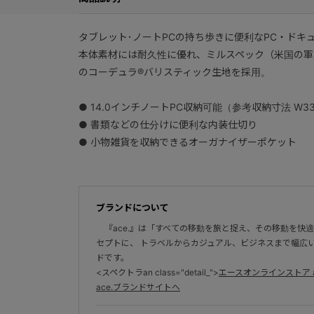
タブレット･ノートPCの持ち歩きに便利なPC・ドキ
本体素材には耐久性に優れ、ミルスペック（米国の軍
のコーデュラ®バリスティック生地を採用。
● 14.0インチノートPC収納可能（参考収納寸法 W33×
● 書類などの仕分けに便利な内装仕切り
● 小物雑貨を収納できるオーガナイザーポケット
ブランドについて
『ace.』は「すべての移動を旅と捉え、その移動を快
セプトに、 トラベルからカジュアル、ビジネスまで幅広
ドです。
<スペクトラan class="detail_">
エースオンラインストア a
ace.ブランドサイトへ