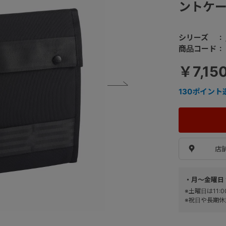
ントケース
シリーズ
商品コード
￥7,15
130
ポイント
店
・月～金曜日 
※土曜日は11
※祝日や長期休