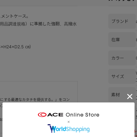
ュメントケース。
ブランド
用品調達規格）に準拠した強靭、高撥水
在庫
H24×D2.5 ㎝）
カラー
サイズ
素材
適にする最適なカタチを提供する。」をコン
いアイテムを扱うバッグ＆ラゲージブラン
発送元
ce. トップへ
※画像はサンプ
また、商品の色