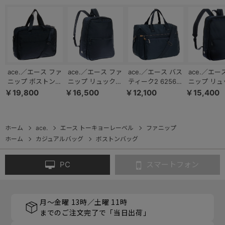
ace.／エース ファ
ace.／エース ファ
ace.／エース バス
ace.／エー
ニップ ボストンバ
ニップ リュックサ
ティーク2 62567
ニップ リュ
ッグ Lサイズ
ック Mサイズ
ボストンバッグ
ック Sサイ
￥19,800
￥16,500
￥12,100
￥15,400
67298
67296
24L
67295
ホーム
ace.
エース トーキョーレーベル
ファニップ
ホーム
カジュアルバッグ
ボストンバッグ
PC
スマートフォン
月～金曜 13時／土曜 11時
までのご注文完了で「当日出荷」