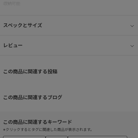
収納可能
●再帰反射素材を使用したマークワッペンなので、夜間の使用も安
心
スペックとサイズ
●スーツケースなどのキャリーハンドルに固定し、走行時にバッグ
のふらつきを防ぐセットアップ機能付き
●着脱及び長さ調整可能なショルダーベルト付き
レビュー
この商品に関連する投稿
この商品に関連するブログ
※クリックするとタグに関連した商品が表示されます。