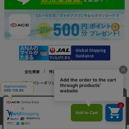
Global Shipping
Guidance
会社概要
特定商取引法に基づく表示
プライバシーポリシー
利用規約
採用情報
かばんの総合メーカー、エース公式サイト
当サイトでは、サイトの利便性向上のため、クッ
スーツケースビジネスバッグ直営店ならではの豊富なラインナップでご紹介！
キー(Cookie)を使用しています。クッキーについ
承諾する
充実のアフターサービス・豊富な品揃え・安心のメーカー直営ストア
最近、6人がこの商品をカートに入れました
clos
て
詳細はこちら