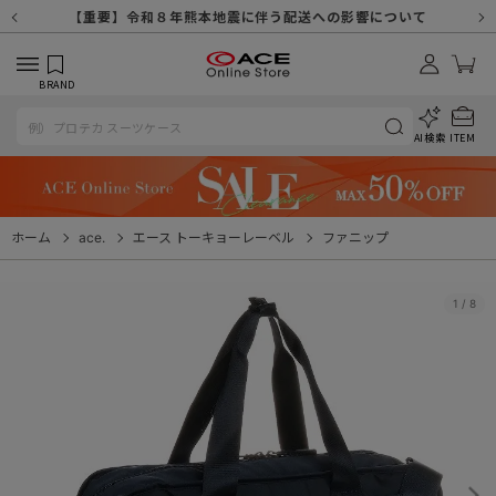
【重要】天候不良や交通状況・物量増等に伴う配送への影響について
【重要】納品書・領収書ペーパーレス化（電子化）のお知らせ
【重要】8/11（火・祝）休業及び配送スケジュールについて
【重要】令和８年熊本地震に伴う配送への影響について
【重要】SNSのなりすまし詐欺にご注意ください
【重要】各種メールが届かない場合に関しまして
【重要】悪質な詐欺サイトにご注意ください
【重要】お問い合わせのご対応に関しまして
BRAND
AI検索
ITEM
ホーム
ace.
エース トーキョーレーベル
ファニップ
1
/
8