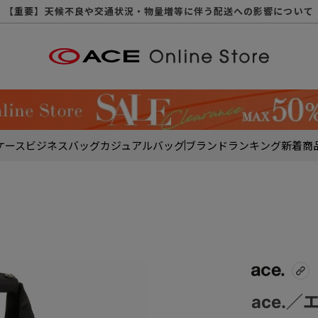
【重要】天候不良や交通状況・物量増等に伴う配送への影響について
【重要】納品書・領収書ペーパーレス化（電子化）のお知らせ
【重要】8/11（火・祝）休業及び配送スケジュールについて
【重要】令和８年熊本地震に伴う配送への影響について
【重要】SNSのなりすまし詐欺にご注意ください
【重要】各種メールが届かない場合に関しまして
【重要】悪質な詐欺サイトにご注意ください
【重要】お問い合わせのご対応に関しまして
ケース
ビジネスバッグ
カジュアルバッグ
ブランド
ランキング
新着商
ace.