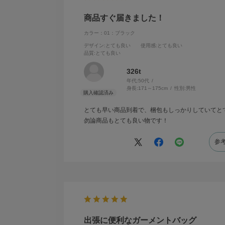
商品すぐ届きました！
カラー：01：ブラック
デザイン
:とても良い
使用感
:とても良い
品質
:とても良い
326t
年代:
50代
身長:
171～175cm
性別:
男性
とても早い商品到着で、梱包もしっかりしていてと
勿論商品もとても良い物です！
参
出張に便利なガーメントバッグ