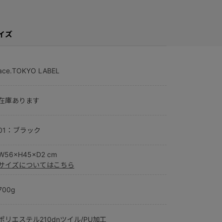
イズ
ace.TOKYO LABEL
在庫あります
01：ブラック
W56×H45×D2 cm
サイズについてはこちら
700g
ポリエステル210dnツイル/PU加工