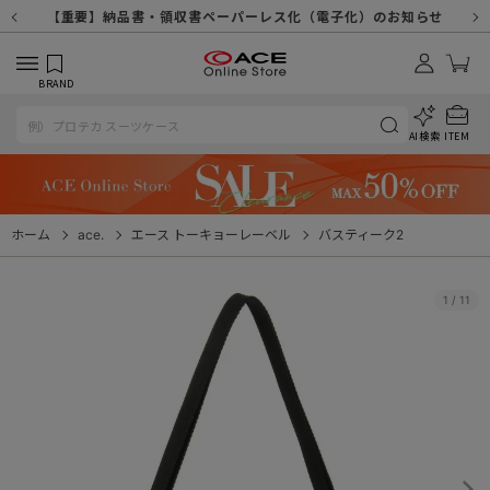
【重要】天候不良や交通状況・物量増等に伴う配送への影響について
【重要】納品書・領収書ペーパーレス化（電子化）のお知らせ
【重要】令和８年熊本地震に伴う配送への影響について
【重要】SNSのなりすまし詐欺にご注意ください
【重要】各種メールが届かない場合に関しまして
【重要】悪質な詐欺サイトにご注意ください
【重要】お問い合わせのご対応に関しまして
BRAND
AI検索
ITEM
ホーム
ace.
エース トーキョーレーベル
バスティーク2
1
/
11