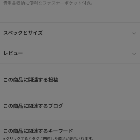
貴重品収納に便利なファスナーポケット付き。
【フロントポケット】片側にササマチを設けた仕様で、余裕を持っ
た荷物の仕分けが可能です。メタリック調のファスナーがポイン
スペックとサイズ
ト。
【背面】
レビュー
背面にはセキュリティ性の高いファスナーポケット付き。
【移動時の負担を軽減するセットアップ機能】
この商品に関連する投稿
スーツケースなどのプルドライブハンドルに固定し、走行時のバッ
グのふらつきを防ぐセットアップ機能。
この商品に関連するブログ
※クリックするとタグに関連した商品が表示されます。