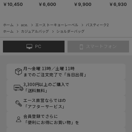
バッグ ヨコ型
ュ 撥水 17811
ダーバッグ 小寸
ーバッグ 小
￥10,450
￥6,600
￥9,900
￥6,930
67292
67612
7inchタブ
収納 59009
ホーム
ace.
エース トーキョーレーベル
バスティーク2
ホーム
カジュアルバッグ
ショルダーバッグ
PC
スマートフォン
月～金曜 13時／土曜 11時
までのご注文完了で「当日出荷」
3,300円以上のご購入で
「送料無料」
エース直営ならではの
「アフターサービス」
会員登録でさらに
「便利にお得にお買い物」を