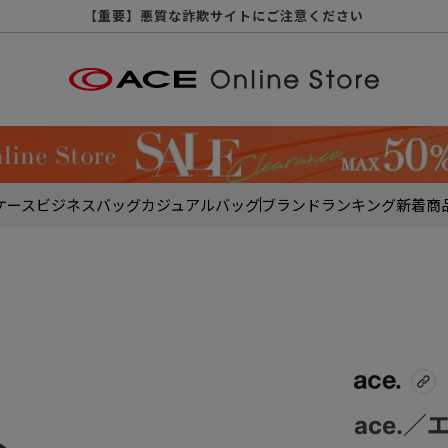
【重要】天候不良や交通状況・物量増等に伴う配送への影響について
【重要】納品書・領収書ペーパーレス化（電子化）のお知らせ
【重要】令和８年熊本地震に伴う配送への影響について
【重要】SNSのなりすまし詐欺にご注意ください
【重要】各種メールが届かない場合に関しまして
【重要】悪質な詐欺サイトにご注意ください
【重要】お問い合わせのご対応に関しまして
ケース
ビジネスバッグ
カジュアルバッグ
ブランド
ランキング
新着商
ace.