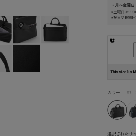
・月～金曜日 
※土曜日は11
※祝日や長期休
This size fits
M
カラー
01
選択されたサイ