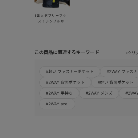
1番人気ブリーフケ
ース！シンプルかつ
収納力抜群【スリブ
ライト】
この商品に関連するキーワード
※クリ
#軽い ファスナーポケット
#2WAY ファス
#2WAY 背面ポケット
#軽い 背面ポケット
#2WAY 手持ち
#2WAY メンズ
#2W
#2WAY ace.