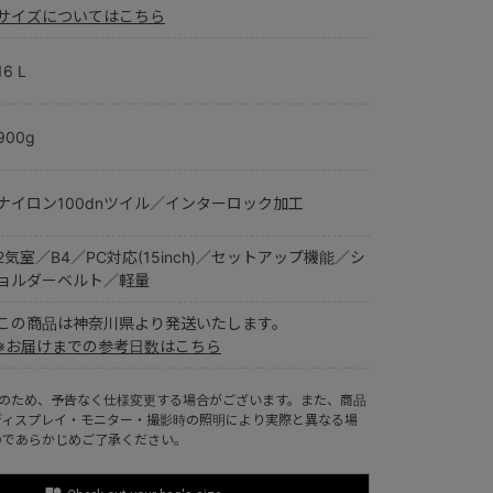
サイズについてはこちら
16 L
900g
ナイロン100dnツイル／インターロック加工
2気室／B4／PC対応(15inch)／セットアップ機能／シ
ョルダーベルト／軽量
この商品は神奈川県より発送いたします。
※お届けまでの参考日数はこちら
ルのため、予告なく仕様変更する場合がございます。また、商品
ディスプレイ・モニター・撮影時の照明により実際と異なる場
のであらかじめご了承ください。