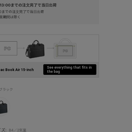
13:00までの注文完了で当日出荷
:00までの注文完了で当日出荷
業期間は除く
See everything that fits in
ac Book Air 15-inch
the bag
：ブラック
ズ:
B4／2気室