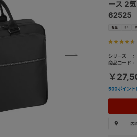
ース 2
62525
軽量
B4
シリーズ
商品コード
￥27,5
500
ポイント
店