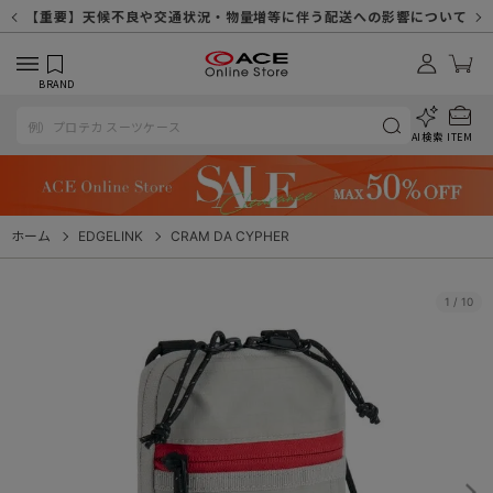
【重要】天候不良や交通状況・物量増等に伴う配送への影響について
【重要】納品書・領収書ペーパーレス化（電子化）のお知らせ
【重要】8/11（火・祝）休業及び配送スケジュールについて
【重要】令和８年熊本地震に伴う配送への影響について
【重要】SNSのなりすまし詐欺にご注意ください
【重要】各種メールが届かない場合に関しまして
【重要】悪質な詐欺サイトにご注意ください
【重要】お問い合わせのご対応に関しまして
BRAND
AI検索
ITEM
ホーム
EDGELINK
CRAM DA CYPHER
1
/
10