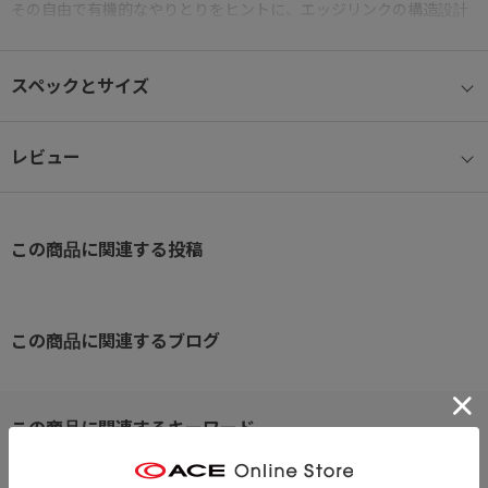
その自由で有機的なやりとりをヒントに、エッジリンクの構造設計
とエドガワサイファーの感性が組み合わさったシリーズです。
スペックとサイズ
スマートフォンと財布を収めるのにちょうどよい、すっきりとした
コンパクトサイズ。
マチを抑えたスリムなシルエットながら、開口部は大きく開き、取
レビュー
り出しやすさを確保しています。
● 調整可能ストラップ
この商品に関連する投稿
紐の長さを調整でき、肩掛けや斜め掛けなど持ち方に合わせてフィ
ット感を整えられます。
● リフレクター
この商品に関連するブログ
引き手紐に再帰反射素材を採用し、夜間の視認性に配慮。
● 内装メッシュポケット
中身が見えやすいメッシュポケットを内装に配置。カード類や鍵な
※クリックするとタグに関連した商品が表示されます。
どの小物を仕分けしやすく、必要なものへスムーズにアクセスでき