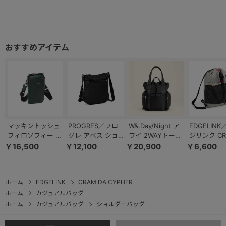
マッキントッシュ
PROGRES／プロ
W&.Day/Night ア
EDGELIN
フィロソフィー ブ
グレ アベス ショ
ワイ 2WAYトート
ジリンク C
レイヴァル スマホ
ルダーバッグ タテ
A4サイズ 13.3イ
DA CYPHE
￥16,500
￥12,100
￥20,900
￥6,600
ショルダーバッグ
型 20182
ンチPC収納
プサック 60
73121
20501
ホーム
EDGELINK
CRAM DA CYPHER
ホーム
カジュアルバッグ
ホーム
カジュアルバッグ
ショルダーバッグ