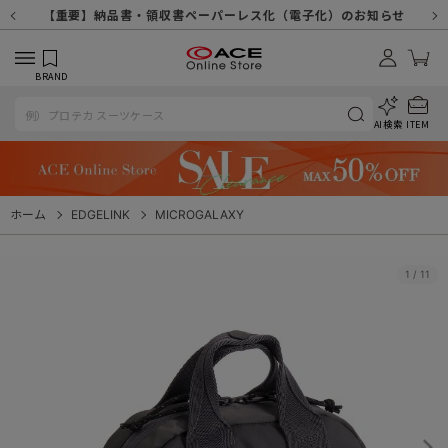
【重要】天候不良や交通状況・物量増等に伴う配送への影響について
【重要】納品書・領収書ペーパーレス化（電子化）のお知らせ
【重要】8/11（火・祝）休業及び配送スケジュールについて
【重要】令和８年熊本地震に伴う配送への影響について
【重要】SNSのなりすまし詐欺にご注意ください
【重要】各種メールが届かない場合に関しまして
【重要】悪質な詐欺サイトにご注意ください
【重要】お問い合わせのご対応に関しまして
BRAND
AI検索
ITEM
ホーム
EDGELINK
MICROGALAXY
1
/
11