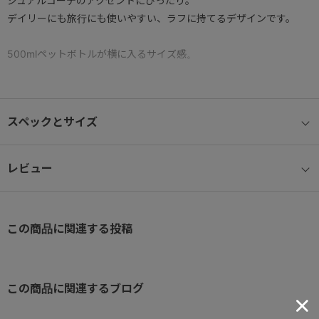
ジュアルコーデのアクセントにぴったり。
デイリーにも旅行にも使いやすい、ラフに持てるデザインです。
500mlペットボトルが横に入るサイズ感。
●オーガナイザーポケット
小物を仕分けて収納できる内装ポケット。
スペックとサイズ
●ショルダーベルト
長さ調節が可能なショルダーベルト。
レビュー
取り外しもでき、肩掛けと手持ちの2WAYで使用できます。
この商品に関連する投稿
この商品に関連するブログ