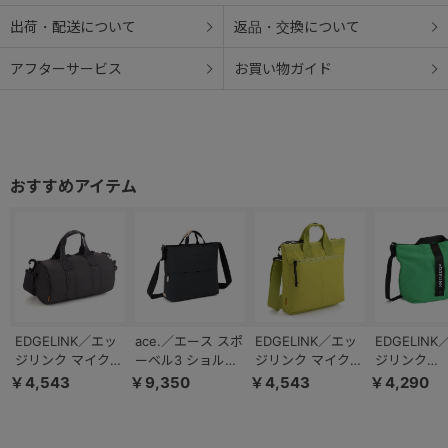
出荷・配送について
返品・交換について
アフターサービス
お買い物ガイド
EDGELINK／エッ
ace.／エース スポ
EDGELINK／エッ
EDGELIN
ジリンク マイクロ
ーベル3 ショルダ
ジリンク マイクロ
ジリンク
ギャラクシー ミニ
ーバッグ A4サイ
ギャラクシー ミニ
NAMPAK 
￥4,543
￥9,350
￥4,543
￥4,290
ロールボストン シ
ズ 撥水 17813
トート ショルダー
タブルショ
ョルダーバッグ
バッグ 60493
バッグ 6019
60492