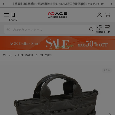
【重要】天候不良や交通状況・物量増等に伴う配送への影響について
【重要】納品書・領収書ペーパーレス化（電子化）のお知らせ
【重要】8/11（火・祝）休業及び配送スケジュールについて
【重要】令和８年熊本地震に伴う配送への影響について
【重要】SNSのなりすまし詐欺にご注意ください
【重要】各種メールが届かない場合に関しまして
【重要】悪質な詐欺サイトにご注意ください
【重要】お問い合わせのご対応に関しまして
BRAND
AI検索
ITEM
ホーム
UNTRACK
CITY/DS
1
/
14