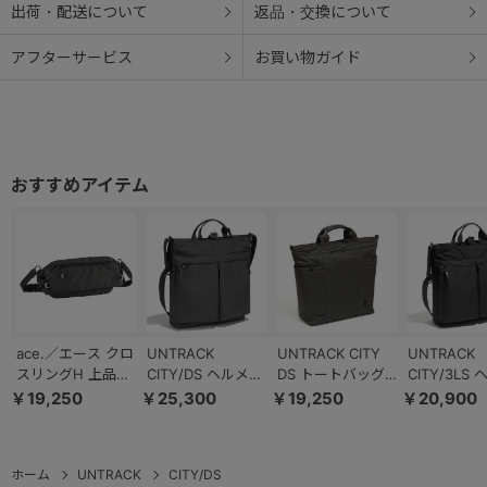
出荷・配送について
返品・交換について
アフターサービス
お買い物ガイド
ace.／エース クロ
UNTRACK
UNTRACK CITY
UNTRACK
スリングH 上品な
CITY/DS ヘルメッ
DS トートバッグ
CITY/3LS
杢調素材 スリング
ト トートバッグ
A4サイズ PC収納
ット トート
￥19,250
￥25,300
￥19,250
￥20,900
バッグ Mサイズ
60213
16L 60394
60374
68027
ホーム
UNTRACK
CITY/DS