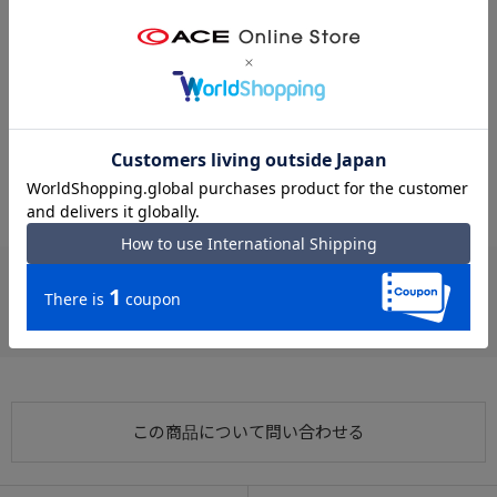
【タブレット収納】10.1インチタブレット収納可能なクッションポ
※クリックするとタグに関連した商品が表示されます。
ケット付き（参考収納寸法：W17×H24.5×D1cm） 【容量】6L。
#ショルダーバッグ 軽い
#2WAY ショルダーバッグ
#2WAY トートバッグ
#トートバッグ サイドポケット
#軽い トートバッグ
UNTRACK/ CITY/DS
#ショルダーバッグ サイドポケット
#2WAY 手持ち
シックなデザインに軽いポリエステルボンディング素材を採用し、
#アウトドア ショルダーバッグ
#ショルダーバッグ 手持ち
キャンプなどのアウトドアにもCITYにも溶け込むシーンレスなバッ
#ショルダーバッグ シーンレス
グシリーズです。
お支払い方法
クレジットカード
この商品について問い合わせる