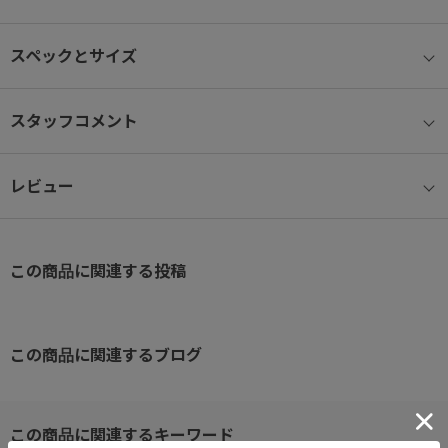
コンサバからコンテンポラリーまで幅広いスタイルに取り入れられ
スペックとサイズ
るシンプルかつファンクショナルなアイテム。
ポリエステルボンディング素材を使用し、よりデイリーに使いやす
く軽量にアップデートしました。
スタッフコメント
肩掛けも手持ちもできる２WAY仕様のショルダーバッグ。
レビュー
≪機能説明≫
【オーガナイザーポケット】小物雑貨を収納できる内装ポケット。
メッシュポケット×２。クッション性のあるタブレット収納ポケッ
この商品に関連する投稿
ト付き。
【サイドポケット】小物収納に便利なスナップボタン付きのサイド
ポケット。
この商品に関連するブログ
【２WAY】手持ちと肩掛けができる2WAY仕様。
【ショルダーベルト】ショルダーベルト付属。調整・着脱可能。
【Dカン】ショルダーベルトにはDカンが付属。チャームやキーホル
ダーやちょっとしたギアなどを付けるのに便利です。