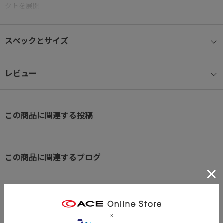
クトを展開
アウトドアウェアやマウンテンパーカーに使用される3層構造の高
スペックとサイズ
機能生地をピックアップし、都市生活に適した形でアップデート。
見た目はナチュラルで上品なコットンのような風合いを持ちなが
ら、耐久撥水機能を備えているのも魅力のひとつ。
レビュー
都会的なスタイルとアウトドアギアの機能性を両立した、ハイブリ
ッドなバッグシリーズです。
この商品に関連する投稿
US軍ヘルメットバッグのデザインをモチーフに利便性に富んだサコ
ッシュバッグへアレンジしました。
ショルダーテープを本体と同色へまとめることで統一感を演出。
コンパクトながら、外側と内側に細かい収納スペースが充実してい
この商品に関連するブログ
て、お出かけ時の必需品をしっかりカバーしてくれます。
★耐久撥水性を備えた3層構造★
この素材は、表地と裏地の間にポリウレタンフィルムをラミネート
※クリックするとタグに関連した商品が表示されます。
することで、高い耐久撥水性を実現。