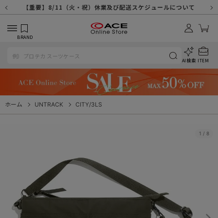
【重要】天候不良や交通状況・物量増等に伴う配送への影響について
【重要】納品書・領収書ペーパーレス化（電子化）のお知らせ
【重要】8/11（火・祝）休業及び配送スケジュールについて
【重要】令和８年熊本地震に伴う配送への影響について
【重要】システムエラーによる出荷遅延につきまして
【重要】SNSのなりすまし詐欺にご注意ください
【重要】各種メールが届かない場合に関しまして
【重要】悪質な詐欺サイトにご注意ください
【重要】お問い合わせのご対応に関しまして
BRAND
AI検索
ITEM
ホーム
UNTRACK
CITY/3LS
1
/
8