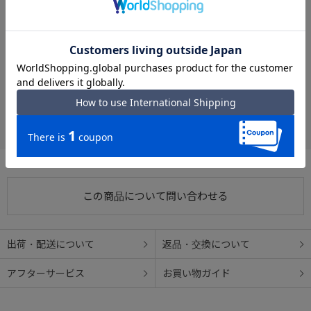
#軽い 撥水
#軽い アウトドア
#撥水 UNTRACK
#軽い UNTRACK
さらに、薄膜ラミネート加工により、ソフトな風合いと軽量性を兼
ね備えています。
#軽い コンパクト
#軽い オンオフ兼用
#撥水 アウトドア
#軽い CITY/3LS
#撥水 サコッシュ
#サコッシュ コンパクト
お支払い方法
クレジットカード
この商品について問い合わせる
出荷・配送について
返品・交換について
アフターサービス
お買い物ガイド