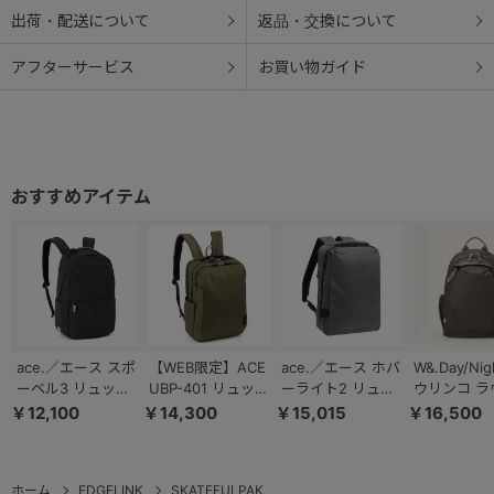
出荷・配送について
返品・交換について
アフターサービス
お買い物ガイド
ace.／エース スポ
【WEB限定】ACE
ace.／エース ホバ
W&.Day/Nig
ーベル3 リュック
UBP-401 リュック
ーライト2 リュッ
ウリンコ ラ
サック A4サイズ
ビジネス A4 14.0
ク ２気室 A
リュック A
￥12,100
￥14,300
￥15,015
￥16,500
14インチPC 撥水
インチ 11890
４/13.3インチ対応
ズ 14.0イン
17815
エキスパンダブル
収納 15174
67619
ホーム
EDGELINK
SKATEFULPAK