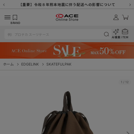
【重要】天候不良や交通状況・物量増等に伴う配送への影響について
【重要】納品書・領収書ペーパーレス化（電子化）のお知らせ
【重要】8/11（火・祝）休業及び配送スケジュールについて
【重要】令和８年熊本地震に伴う配送への影響について
【重要】SNSのなりすまし詐欺にご注意ください
【重要】各種メールが届かない場合に関しまして
【重要】悪質な詐欺サイトにご注意ください
【重要】お問い合わせのご対応に関しまして
BRAND
AI検索
ITEM
ホーム
EDGELINK
SKATEFULPAK
1
/
12