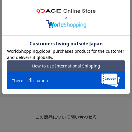
● スケート＆日常使いに◎
※クリックするとタグに関連した商品が表示されます。
スケート遠征やパークでの使用はもちろん、通学・街歩き・旅行に
#軽い EDGELINK
#軽い 普段使い
#EDGELINK 通学
もぴったりな万能デザイン。
#ナップサック 普段使い
#ナップサック 軽い
#EDGELINK 普段使い
スケーター目線で作られた機能的ナップサック
#普段使い 通学
#ナップサック 通学
#EDGELINK スケート
#EDGELINK スケートフルパック
お支払い方法
クレジットカード
この商品について問い合わせる