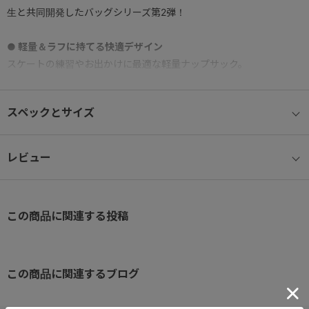
生と共同開発したバッグシリーズ第2弾！
● 軽量＆ラフに持てる快適デザイン
スケートの練習やお出かけに最適な軽量ナップサック。
荷物をスマートに収納でき、移動時もストレスフリー！
スペックとサイズ
● 整理整頓しやすい収納力
内装ポケット付きで、小物をすっきり整理
フロントポケットには視認性の高いメッシュポケットを配置し、細
レビュー
かいアイテムもひと目で確認可能
● スムーズなアクセス機能付き！
この商品に関連する投稿
サイドファスナー付きで、ナップサックを背負ったままでもメイン
収納部に簡単アクセス。
● 快適なフィット感
この商品に関連するブログ
ショルダーストラップは簡単に長さ調節可能！自分にぴったりのフ
ィット感で快適に持ち運べます。