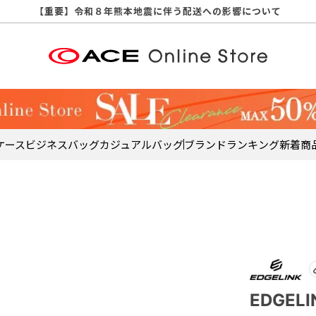
【重要】天候不良や交通状況・物量増等に伴う配送への影響について
【重要】納品書・領収書ペーパーレス化（電子化）のお知らせ
【重要】8/11（火・祝）休業及び配送スケジュールについて
【重要】令和８年熊本地震に伴う配送への影響について
【重要】SNSのなりすまし詐欺にご注意ください
【重要】各種メールが届かない場合に関しまして
【重要】悪質な詐欺サイトにご注意ください
【重要】お問い合わせのご対応に関しまして
ケース
ビジネスバッグ
カジュアルバッグ
ブランド
ランキング
新着商
EDGEL