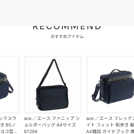
レックスラ
ace.／エース ファニップ シ
ace.／エース フレック
き B5ノ
ョルダーバッグ A4サイズ
イト フィット 街歩き 
 ヨコ型軽
67294
A4雑誌 ガイドブック 