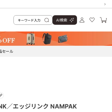
AI検索
品
セール
INK／エッジリンク NAMPAK