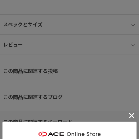
●ユーティリティポケット
必要な物をすぐに取り出せる便利なファスナーポケット。お財布や
スペックとサイズ
スマホなど、頻繁に使うアイテムを簡単に収納できます。
●パッカブル機能
レビュー
折りたたんでコンパクトに収納できるので、旅行やアウトドアでの
持ち運びにも便利です。必要な時にさっと取り出して使えます。
この商品に関連する投稿
●アクセサリーループ
鍵や小物をカラビナで取り付けることができる簡易的なラバールー
プ。ちょっとしたアクセサリーを取り付けるのに便利です。
この商品に関連するブログ
軽量で丈夫なナイロン素材を使い、毎日の外出に役立つだけでな
く、カジュアルスタイルにもぴったりです。
ポップな色合いで、シーンに合わせたコーディネートが楽しめま
す。
※クリックするとタグに関連した商品が表示されます。