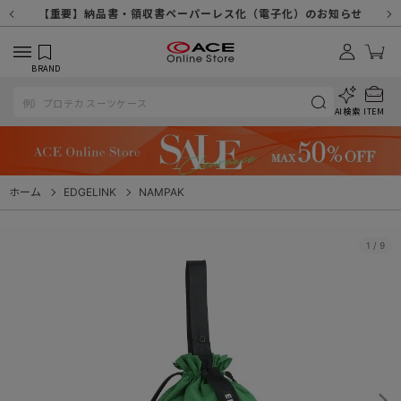
【重要】天候不良や交通状況・物量増等に伴う配送への影響について
【重要】納品書・領収書ペーパーレス化（電子化）のお知らせ
【重要】令和８年熊本地震に伴う配送への影響について
【重要】SNSのなりすまし詐欺にご注意ください
【重要】各種メールが届かない場合に関しまして
【重要】悪質な詐欺サイトにご注意ください
【重要】お問い合わせのご対応に関しまして
BRAND
AI検索
ITEM
ホーム
EDGELINK
NAMPAK
1
/
9