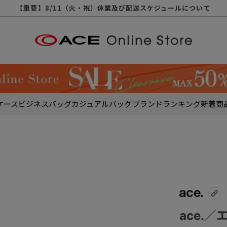
【重要】天候不良や交通状況・物量増等に伴う配送への影響について
【重要】納品書・領収書ペーパーレス化（電子化）のお知らせ
【重要】8/11（火・祝）休業及び配送スケジュールについて
【重要】令和８年熊本地震に伴う配送への影響について
【重要】システムエラーによる出荷遅延につきまして
【重要】SNSのなりすまし詐欺にご注意ください
【重要】各種メールが届かない場合に関しまして
【重要】悪質な詐欺サイトにご注意ください
【重要】お問い合わせのご対応に関しまして
ケース
ビジネスバッグ
カジュアルバッグ
ブランド
ランキング
新着商
ace.