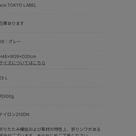
ace.TOKYO LABEL
在庫あります
09：グレー
H46×W29×D20cm
サイズについてはこちら
23 L
約300g
ナイロン210DN
折りたたみ機能および素材の特性上、折りシワがある
場合がございます。あらかじめご了承ください。