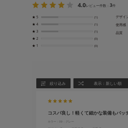
4.0
3
レビュー件数：
件
デザイ
★
5
(1)
★
4
(1)
使用感
★
3
(1)
品質
★
2
(0)
★
1
(0)
絞り込み
表示：新しい順
コスパ良し！軽くて細かな装備もバッ
カラー：09：グレー