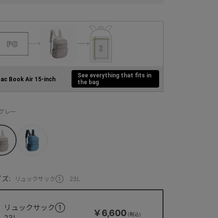
See everything that fits in
ac Book Air 15-inch
the bag
：グレー
ズ:
リュックサック① 23L
リュックサック①
￥6,600
23L