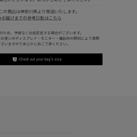
この商品は神奈川県より発送いたします。
※お届けまでの参考日数はこちら
ルのため、予告なく仕様変更する場合がございます。
はお使いのディスプレイ・モニター・撮影時の照明により実際
ございますのであらかじめご了承ください。
Check out your bag's size