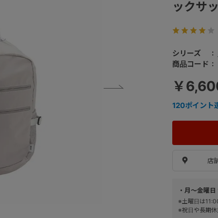
ックサック
シリーズ
商品コード
￥6,6
120
ポイント
店
・月～金曜日 
※土曜日は11
※祝日や長期休