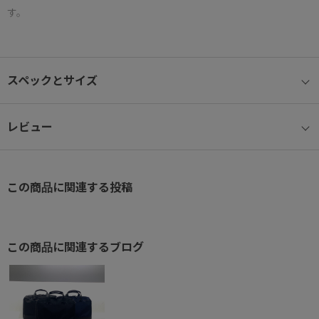
す。
● B4ファイル・15.6インチノートPC対応
B4サイズの書類や15.6インチのノートパソコンがしっかり収まる設
スペックとサイズ
計。
通勤・外出時の持ち運びにも安心です。
※15.6インチ参考サイズ：W38.5×H26.5×D2.7cm
レビュー
● エキスパンド機能搭載
荷物が増えたときもスマートに対応できる拡張機能付き。
この商品に関連する投稿
ファスナーを開くだけで収納容量がアップし、急な荷物にも柔軟に
対応します。
● フロントポケット機能
この商品に関連するブログ
フロントポケットには複数の小分けポケットやキーフックを装備
し、小物の整理も快適。
さらに、正面右側には折りたたみ傘やペットボトルを収納できるス
ペースを設け、見た目を損なわず実用性をプラスしています。