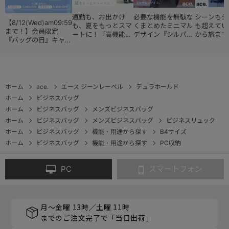
通勤も、お出かけ
必要な機能を無駄な
シーンもジ
【8/12(Wed)am09:59
も、夏をもっとスマ
くまとめたミニマル
も超えてい
まで！】会員限定
ートに！『高機能レ
デザイン『シルパッ
から旅まで
『バッグの日』キャン
ディースバッグ・コ
ク』
『スタイル
ペーン
レクション』
ョン』
ホーム
ace.
エース ジーンレーベル
デュラホールド
ホーム
ビジネスバッグ
ホーム
ビジネスバッグ
メンズビジネスバッグ
ホーム
ビジネスバッグ
メンズビジネスバッグ
ビジネスリュック
ホーム
ビジネスバッグ
機能・用途から探す
B4サイズ
ホーム
ビジネスバッグ
機能・用途から探す
PC収納
PC
スマートフォン
月～金曜 13時／土曜 11時
までのご注文完了で「当日出荷」