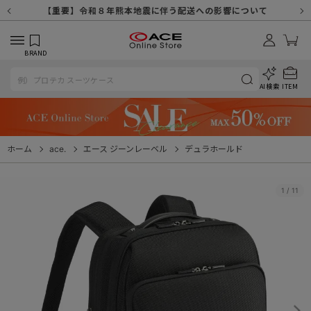
【重要】天候不良や交通状況・物量増等に伴う配送への影響について
【重要】納品書・領収書ペーパーレス化（電子化）のお知らせ
【重要】8/11（火・祝）休業及び配送スケジュールについて
【重要】令和８年熊本地震に伴う配送への影響について
【重要】SNSのなりすまし詐欺にご注意ください
【重要】各種メールが届かない場合に関しまして
【重要】悪質な詐欺サイトにご注意ください
【重要】お問い合わせのご対応に関しまして
BRAND
AI検索
ITEM
ホーム
ace.
エース ジーンレーベル
デュラホールド
1
/
11