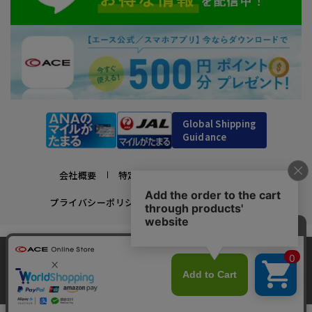
Global Shipping
Guidance
会社概要
特定商取引法に基づく表示
プライバシーポリシー
利用規約
採用情報
かばんの総合メーカー、エース公式サイト
当サイトでは、サイトの利便性向上のため、クッ
スーツケースビジネスバッグ直営店ならではの豊富なラインナップでご紹介！
キー(Cookie)を使用しています。クッキーについ
承諾する
充実のアフターサービス・豊富な品揃え・安心のメーカー直営ストア
最近、9人がこの商品をカートに入れました
clos
て
詳細はこちら