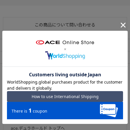
長時間の使用でも蒸れにくく、特に夏場でも快適にお使いいただけ
ます。
この商品について問い合わせる
出荷・配送について
返品・交換について
アフターサービス
お買い物ガイド
シリーズについて
ace. 『デュラホールド』
北海道赤平市の自社工場で丁寧に仕上げた、国産ビジネス
バッグシリーズ。
ハンドル部分には上質な牛革を使用し、手に取るたびに感
じられる高級感と、細部までこだわった精巧なつくりが魅
力です。
ace.デュラホールド トップへ