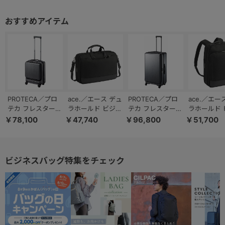
PROTECA／プロ
ace.／エース デュ
PROTECA／プロ
ace.／エー
テカ フレスター
ラホールド ビジネ
テカ フレスター
ラホールド 
EX 機内持ち込み
スブリーフ B4フ
EX キャスタース
スリュック 
￥78,100
￥47,740
￥96,800
￥51,700
キャスターストッ
ァイル 15.6インチ
トッパー フロント
ァイル 14
パー フロントオー
PC 30565
オープン 日本製
PC 30561
プン 26/33L
105/120L 01555
01550
ビジネスバッグ特集をチェック