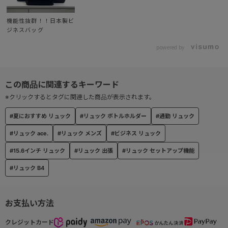
機能性抜群！！日本製ビ
● 内装（メインコンパートメント）
ジネスバッグ
視認性の高いグレーの裏地を採用し、荷物が一目で見つかるストレ
powered by
スフリーな設計。
使い勝手のよさにも配慮しました。
● ボトルホルダー付き
※クリックするとタグに関連した商品が表示されます。
バッグ内部には専用のボトルホルダーを搭載。
ペットボトルなどの水滴から、書類や電子機器をしっかり守りま
#夏におすすめ リュック
#リュック ボトルホルダー
#通勤 リュック
す。
#リュック ace.
#リュック メンズ
#ビジネス リュック
● セットアップ機能
#15.6インチ リュック
#リュック 出張
#リュック セットアップ機能
背面にはスーツケースのハンドルに通せるセットアップベルト付
#リュック B4
き。
出張や旅行時の移動もスムーズにこなせます。
お支払い方法
● 背面メッシュ素材で快適な背負い心地
クレジットカード
背面とショルダーベルトには通気性のよいメッシュ素材を使用。