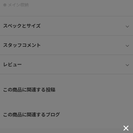
● メイン収納
B4ファイルが収納できる大きめなサイズ感
メイン気室はダブルファスナー仕様で開閉しやすく、荷物の取り出
スペックとサイズ
しにも便利。
B4ファイル収納参考サイズ：W38.0×H27.3cm
スタッフコメント
● フロントポケット
レビュー
スマートフォンや定期券などが収納可能。
すぐに取り出したい荷物の収納に便利。
● リフレクター
この商品に関連する投稿
夜間や雨天時でも光を反射し、視認性を確保するリフレクターを設
置。
暗くなった帰り道などでも安心です。
この商品に関連するブログ