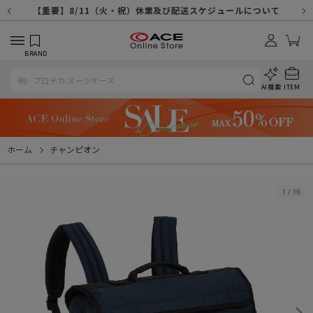
【重要】天候不良や交通状況・物量増等に伴う配送への影響について
【重要】納品書・領収書ペーパーレス化（電子化）のお知らせ
【重要】8/11（火・祝）休業及び配送スケジュールについて
【重要】令和８年熊本地震に伴う配送への影響について
【重要】システムエラーによる出荷遅延につきまして
【重要】SNSのなりすまし詐欺にご注意ください
【重要】各種メールが届かない場合に関しまして
【重要】悪質な詐欺サイトにご注意ください
【重要】お問い合わせのご対応に関しまして
BRAND
AI検索
ITEM
ホーム
チャンピオン
1
/
16