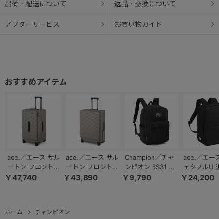
出荷・配送について
返品・交換について
アフターサービス
お買い物ガイド
ace.／エース サル
ace.／エース サル
Champion／チャ
ace.／エー
ートン フロントオ
ートン フロントオ
ンピオン 6S31 リ
ェタブルU 
ープン キャスター
ープン キャスター
ュックサック 36L
ュック エキ
￥47,740
￥43,890
￥9,790
￥24,200
ストッパー 101L
ストッパー 拡張機
通学 部活 65454
ド機能 13/1
05365
能 85/96L 05364
20071
ホーム
チャンピオン