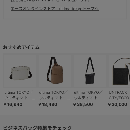
エースオンラインストア ultima tokyoトップへ
ultima TOKYO／
ultima TOKYO／
ultima TOKYO／
UNTRACK
ウルティマ トーキ
ウルティマ トーキ
ウルティマ トーキ
CITY/ECC
ョー リーセント
ョー リーセント
ョー バート ショ
ルダーバッ
￥16,940
￥18,480
￥38,500
￥20,020
ショルダーバッグ
ボディバッグ
ルダーバッグ タテ
60413
横型 17972
17974
型 70111
ビジネスバッグ特集をチェック