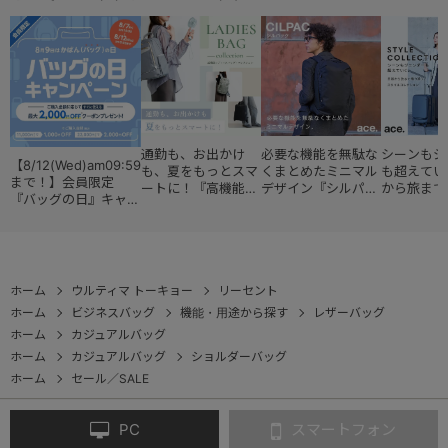
通勤も、お出かけ
必要な機能を無駄な
シーンもジ
【8/12(Wed)am09:59
も、夏をもっとスマ
くまとめたミニマル
も超えてい
まで！】会員限定
ートに！『高機能レ
デザイン『シルパッ
から旅まで
『バッグの日』キャン
ディースバッグ・コ
ク』
『スタイル
ペーン
レクション』
ョン』
ホーム
ウルティマ トーキョー
リーセント
ホーム
ビジネスバッグ
機能・用途から探す
レザーバッグ
ホーム
カジュアルバッグ
ホーム
カジュアルバッグ
ショルダーバッグ
ホーム
セール／SALE
PC
スマートフォン