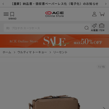
【重要】天候不良や交通状況・物量増等に伴う配送への影響について
【重要】納品書・領収書ペーパーレス化（電子化）のお知らせ
【重要】令和８年熊本地震に伴う配送への影響について
【重要】SNSのなりすまし詐欺にご注意ください
【重要】各種メールが届かない場合に関しまして
【重要】悪質な詐欺サイトにご注意ください
【重要】お問い合わせのご対応に関しまして
BRAND
AI検索
ITEM
ホーム
ウルティマ トーキョー
リーセント
1
/
15