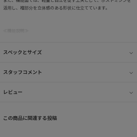
また、機能面では、軽量と自立を促す工夫として、ポストミシンを
活用し、襠部分を立体感のある形状に仕立てています。
≪機能説明≫
【本体牛革】耐久性に優れた立体的なシボ感のシュリンク型押し。
【フロントスリットポケット】機能とデザイン性を合わせ持つシン
スペックとサイズ
プルなフラットポケット。
【ユーティリティポケット】パイル生地を使用しキズや汚れから守
るインナーポケット。
スタッフコメント
≪機能一覧≫
レビュー
牛革/フロントスリットポケット/ユーティリティポケット
ultima tokyo/リーセント 自然な風合いの牛革シボが上品なアイテム
です。
この商品に関連する投稿