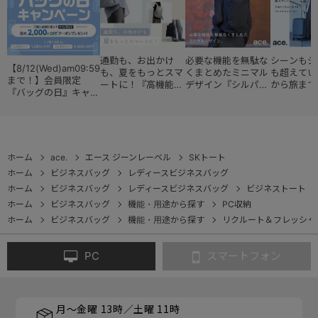
通勤も、お出かけ
必要な機能を無駄な
シーンもジ
【8/12(Wed)am09:59
も、夏をもっとスマ
くまとめたミニマル
も超えてい
まで！】会員限定
ートに！『高機能レ
デザイン『シルパッ
から旅まで
『バッグの日』キャン
ディースバッグ・コ
ク』
『スタイル
ペーン
レクション』
ョン』
ホーム
ace.
エース ジーンレーベル
SKトート
ホーム
ビジネスバッグ
レディースビジネスバッグ
ホーム
ビジネスバッグ
レディースビジネスバッグ
ビジネストート
ホーム
ビジネスバッグ
機能・用途から探す
PC収納
ホーム
ビジネスバッグ
機能・用途から探す
リクルート＆フレッシャ
PC
スマートフォン
月～金曜 13時／土曜 11時