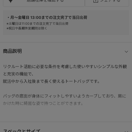
・月～金曜日 13:00までの注文完了で当日出荷
※土曜日は11:00までの注文完了で当日出荷
※祝日や長期休業期間は除く
商品説明
リクルート活動に必要な条件を考慮した使いやすいシンプルな外観
と充実の機能で、
就活中から入社後まで長く使えるトートバッグです。
バッグの底面が身体にフィットしやすいようカーブしており、肩に
かけた時に綺麗な姿で持つことができます。
● 13.3インチノートPCが収納可能。（参考収納寸法
W31×H22×D2.5㎝）
スペックとサイズ