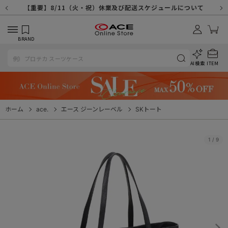
【重要】天候不良や交通状況・物量増等に伴う配送への影響について
【重要】納品書・領収書ペーパーレス化（電子化）のお知らせ
【重要】8/11（火・祝）休業及び配送スケジュールについて
【重要】令和８年熊本地震に伴う配送への影響について
【重要】システムエラーによる出荷遅延につきまして
【重要】SNSのなりすまし詐欺にご注意ください
【重要】各種メールが届かない場合に関しまして
【重要】悪質な詐欺サイトにご注意ください
【重要】お問い合わせのご対応に関しまして
BRAND
AI検索
ITEM
ホーム
ace.
エース ジーンレーベル
SKトート
1
/
9