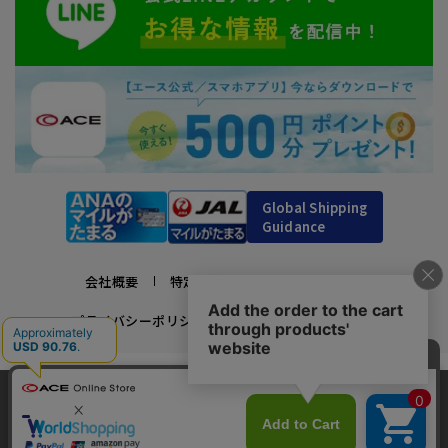
Global Shipping
Guidance
会社概要
特定商取引法に基づく表示
プライバシーポリシー
利用規約
採用情報
かばんの総合メーカー、エース公式サイト
当サイトでは、サイトの利便性向上のため、クッ
スーツケースビジネスバッグ直営店ならではの豊富なラインナップでご紹介！
キー(Cookie)を使用しています。クッキーについ
承諾する
充実のアフターサービス・豊富な品揃え・安心のメーカー直営ストア
て
詳細はこちら