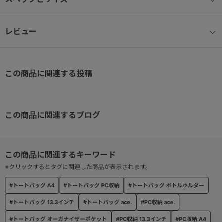
PC収納が可能なので、説明会や面接の合間でもエントリーシートの
記入や企業研究などが可能。
レビュー
● A4ファイルが収納可能。（参考収納寸法 31.3×23.1㎝）
説明会などで受け取った資料を折らずに収納可能。
この商品に関連する投稿
● ユーティリティポケット
ガジェット類も入れやすいクッション材入りポケット。
モバイルバッテリーやすぐに取り出したい荷物をしまっておくのに
も便利。
この商品に関連するブログ
● オーガナイザーポケット
小物雑貨を収納できる内装ポケット。
※クリックするとタグに関連した商品が表示されます。
● ボトルホルダー
#トートバッグ A4
#トートバッグ PC収納
#トートバッグ ボトルホルダー
ペットボトルや折りたたみ傘などが収納可能なポケット。
ホルダーに入れることで他の荷物に水滴がつくのを防げます。
#トートバッグ 13.3インチ
#トートバッグ ace.
#PC収納 ace.
#トートバッグ オーガナイザーポケット
#PC収納 13.3インチ
#PC収納 A4