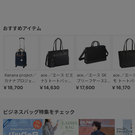
Kanana project／
ace.／エース ビエ
ace.／エース SK
ace.／エー
カナナプロジェク
ナ3 トートバッグ
ブリーフケース2
モ トートバ
ト VYG アムロー
レディースビジネ
就活バッグ ビジネ
レディース
￥18,700
￥14,630
￥17,600
￥16,170
ズTR キャリーバ
ス A4 14.0インチ
スバッグ 自立 B4
ス A4 13.
ッグ 22L 15246
サイズ 68701
サイズ 2WAY
サイズ 6881
19092
ビジネスバッグ特集をチェック