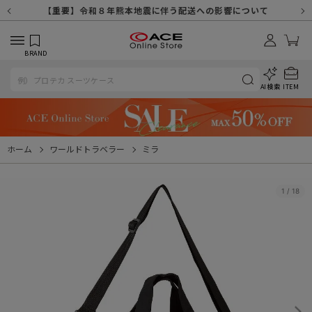
【重要】天候不良や交通状況・物量増等に伴う配送への影響について
【重要】納品書・領収書ペーパーレス化（電子化）のお知らせ
【重要】8/11（火・祝）休業及び配送スケジュールについて
【重要】令和８年熊本地震に伴う配送への影響について
【重要】SNSのなりすまし詐欺にご注意ください
【重要】各種メールが届かない場合に関しまして
【重要】悪質な詐欺サイトにご注意ください
【重要】お問い合わせのご対応に関しまして
BRAND
AI検索
ITEM
ホーム
ワールドトラベラー
ミラ
1
/
18