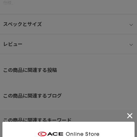
仕様。
【セットアップ機能】
スペックとサイズ
スーツケースなどのプルドライブハンドルに固定し、走行時にバッ
グのふらつきを防ぐ機能
【ショルダーベルト付き】
レビュー
着脱可能で長さ調節機能のあるショルダーベルト
【フロントポケット】
小物類をスムーズに出し入れできるファスナー付きフロントポケッ
この商品に関連する投稿
ト
【内装ポケット】
小物雑貨を収納できる内装ポケット
【キーフック】
この商品に関連するブログ
鍵などを取り付けられるキーフック付き
※クリックするとタグに関連した商品が表示されます。