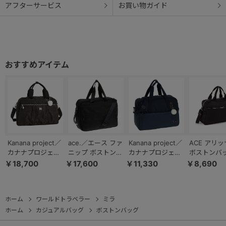
アフターサービス
お買い物ガイド
Kanana project／
ace.／エース ファ
Kanana project／
ACE アリ
カナナプロジェク
ニップ ボストンバ
カナナプロジェク
ボストンバ
ト VYG マリティ
ッグ Mサイズ
ト ストロール ボ
17695
￥18,700
￥17,600
￥11,330
￥8,690
マ ボストンバッグ
67297
ストンバッグ
68736
67218
ホーム
ワールドトラベラー
ミラ
ホーム
カジュアルバッグ
ボストンバッグ