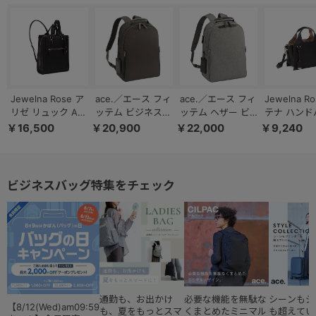
Jewelna Rose ア
ace.／エース フィ
ace.／エース フィ
Jewelna R
リゼ リュック A4
ッテム ビジネスリ
ッテム ヘザー ビ
テナ ハンド
サイズ 16301
ュック ラウンド型
ジネスリュック ラ
ミドルサイ
￥16,500
￥20,900
￥22,000
￥9,240
A4/14.0インチPC
ウンド型 レディー
16321
68683
スビジネス
A4/14.0インチPC
収納 20113
ビジネスバッグ特集をチェック
通勤も、お出かけ
必要な機能を無駄な
シーンもジ
【8/12(Wed)am09:59
も、夏をもっとスマ
くまとめたミニマル
も超えてい