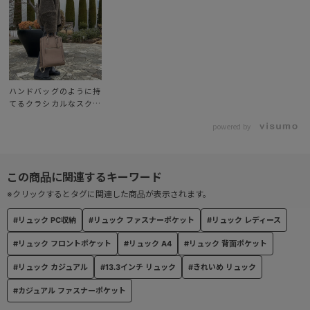
頓もらくちん。
口が大きく開くの奥にしまい込んだ荷物もちゃんと見つかります。
手持ち可能な2本のハンドルが付いているのでハンドバッグのように
上品にお持ちいただけます。
ハンドバッグのように持
背負った時に邪魔にならないようスナップボタンでまとめることが
てるクラシカルなスクエ
できます。
アリュック❤︎
powered by
ロゴバッヂの付いたチャームは着脱可能です。
※自立型リュックですが、お荷物の入れ方によっては自立しない場合
※クリックするとタグに関連した商品が表示されます。
もございます。
※金属パーツは全てゴールドです。
#リュック PC収納
#リュック ファスナーポケット
#リュック レディース
#リュック フロントポケット
#リュック A4
#リュック 背面ポケット
【外装ポケット】
・フロントポケット×1
#リュック カジュアル
#13.3インチ リュック
#きれいめ リュック
・背面ポケット×1
#カジュアル ファスナーポケット