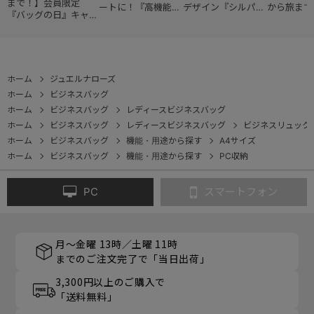
まで！】会員限定
ートに！『高機能レ
デザイン『シルパッ
から旅まで
『バッグの日』キャン
ディースバッグ・コ
ク』
『スタイル
ペーン
レクション』
ョン』
ホーム
ジュエルナローズ
ホーム
ビジネスバッグ
ホーム
ビジネスバッグ
レディースビジネスバッグ
ホーム
ビジネスバッグ
レディースビジネスバッグ
ビジネスリュック
ホーム
ビジネスバッグ
機能・用途から探す
A4サイズ
ホーム
ビジネスバッグ
機能・用途から探す
PC収納
PC
スマートフォン
月～金曜 13時／土曜 11時
までのご注文完了で「当日出荷」
3,300円以上のご購入で
「送料無料」