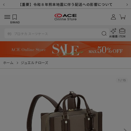
【重要】天候不良や交通状況・物量増等に伴う配送への影響について
【重要】納品書・領収書ペーパーレス化（電子化）のお知らせ
【重要】8/11（火・祝）休業及び配送スケジュールについて
【重要】令和８年熊本地震に伴う配送への影響について
【重要】SNSのなりすまし詐欺にご注意ください
【重要】各種メールが届かない場合に関しまして
【重要】悪質な詐欺サイトにご注意ください
【重要】お問い合わせのご対応に関しまして
BRAND
AI検索
ITEM
ホーム
ジュエルナローズ
1
/
15