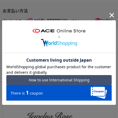
【内装ポケット】
・13.3インチ対応PCスリーブ×1
お支払い方法
・ファスナーポケット×1
クレジットカード
・オープンポケット×2
※おしらせ※
この商品について問い合わせる
撮影時の照明の関係により、実際よりも色味が異なって見える場合
がございます。
また、ご覧いただいているモニターの環境によっても実際の色と多
出荷・配送について
返品・交換について
少異なる場合がございます。
アフターサービス
お買い物ガイド
予告なく仕様変更する場合がございますのでご了承下さいませ。
クイックリンク（気になるカテゴリーページをチェック！）
ブランドについて
【ブランドTOPに戻る】
【ハンドバッグ】
【トートバッグ】
【リュックサック】
【ショルダーバッグ】