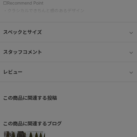
□Recommend Point
・クラシカルできちんと感のあるデザイン
・A4サイズ/13.3インチPC収納可能サイズ
・かっちりと自立するシルエット
スペックとサイズ
スクエアでコンパクトなシルエットと、
ハンドバッグのような高級感のあるディティールで、
スタッフコメント
カジュアルダウンせず、きれいめコーデに合わせやすいリュックで
す。
レビュー
スタイリッシュなアイテムながらA4クリアファイル(W22×H31cm)
や
13.3インチPC(W31×H22×D2.5cm)収納可能なサイズ感でビジネス
この商品に関連する投稿
にもおすすめ。
書類やPCを持ち歩く必要があるけれどお荷物自体は少ない方や、
大きめのリュックが苦手な方におすすめです。
この商品に関連するブログ
内装にはサイズの異なるポケットを設置しているので荷物の整理整