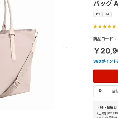
バッグ A4
PC
A4
商品コード
￥20,
380
ポイント
店
・月～金曜日 
※土曜日は11
※祝日や長期休