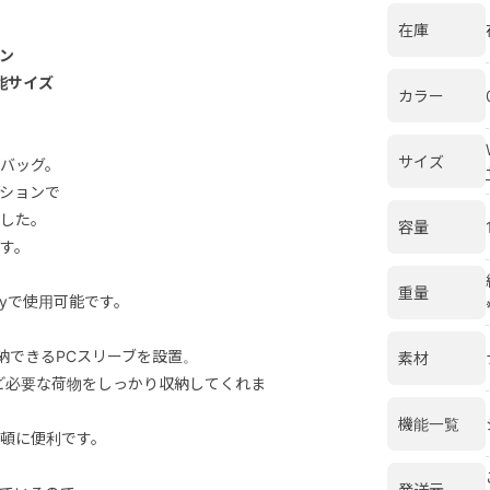
在庫
ン
能サイズ
カラー
サイズ
バッグ。
ションで
した。
容量
す。
重量
yで使用可能です。
収納できるPCスリーブを設置。
素材
ど必要な荷物をしっかり収納してくれま
機能一覧
頓に便利です。
発送元