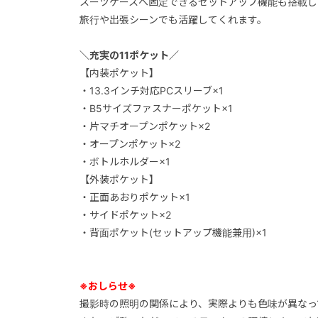
スーツケースへ固定できるセットアップ機能も搭載し
旅行や出張シーンでも活躍してくれます。
＼充実の11ポケット／
【内装ポケット】
・13.3インチ対応PCスリーブ×1
・B5サイズファスナーポケット×1
・片マチオープンポケット×2
・オープンポケット×2
・ボトルホルダー×1
【外装ポケット】
・正面あおりポケット×1
・サイドポケット×2
・背面ポケット(セットアップ機能兼用)×1
※おしらせ※
撮影時の照明の関係により、実際よりも色味が異なっ