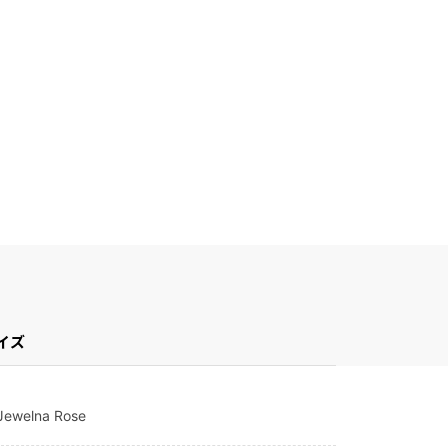
イズ
Jewelna Rose