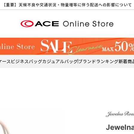
【重要】天候不良や交通状況・物量増等に伴う配送への影響について
【重要】納品書・領収書ペーパーレス化（電子化）のお知らせ
【重要】8/11（火・祝）休業及び配送スケジュールについて
【重要】令和８年熊本地震に伴う配送への影響について
【重要】SNSのなりすまし詐欺にご注意ください
【重要】各種メールが届かない場合に関しまして
【重要】悪質な詐欺サイトにご注意ください
【重要】お問い合わせのご対応に関しまして
ケース
ビジネスバッグ
カジュアルバッグ
ブランド
ランキング
新着商
Jewel