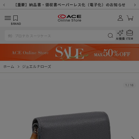
【重要】天候不良や交通状況・物量増等に伴う配送への影響について
【重要】納品書・領収書ペーパーレス化（電子化）のお知らせ
【重要】8/11（火・祝）休業及び配送スケジュールについて
【重要】令和８年熊本地震に伴う配送への影響について
【重要】システムエラーによる出荷遅延につきまして
【重要】SNSのなりすまし詐欺にご注意ください
【重要】各種メールが届かない場合に関しまして
【重要】悪質な詐欺サイトにご注意ください
【重要】お問い合わせのご対応に関しまして
BRAND
AI検索
ITEM
ホーム
ジュエルナローズ
1
/
18