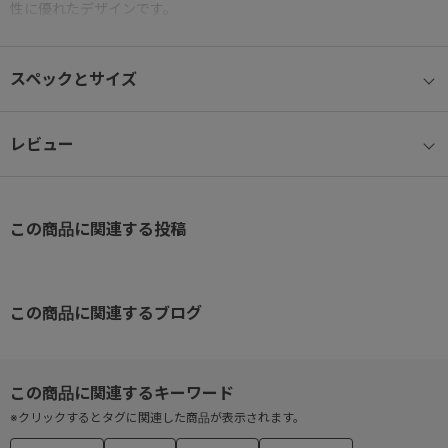
性に優れたデザインです。
・小銭入れ：あり(中仕切りポケット付、L字ファスナー)
スペックとサイズ
・札入れ：あり(中仕切り付）
・カード段ポケット×9,フリーポケット×4,外ポケット×1
レビュー
この商品に関連する投稿
この商品に関連するブログ
※クリックするとタグに関連した商品が表示されます。