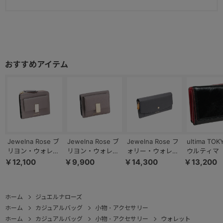
Jewelna Rose ブ
Jewelna Rose ブ
Jewelna Rose フ
ultima TO
リヨン・ウォレッ
リヨン・ウォレッ
ォリー・ウォレッ
ウルティマ 
ト 本革 二つ折り
ト 本革 三つ折り
ト 本革 長財布
ョー ゼウス
￥12,100
￥9,900
￥14,300
￥13,200
財布 15142
財布 15141
15148
折り財布 34
ホーム
ジュエルナローズ
ホーム
カジュアルバッグ
小物・アクセサリー
ホーム
カジュアルバッグ
小物・アクセサリー
ウォレット