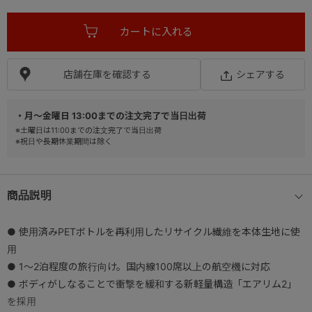
店舗在庫を確認する
シェアする
・月～金曜日 13:00までの注文完了で当日出荷
※土曜日は11:00までの注文完了で当日出荷
※祝日や長期休業期間は除く
商品説明
● 使用済みPETボトルを再利用したリサイクル繊維を本体生地に使
用
● 1～2泊程度の旅行向け。国内線100席以上の航空機に対応
● ボディがしなることで衝撃を緩和する新軽量構造「エアリム2」
を採用