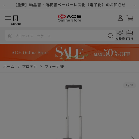
【重要】天候不良や交通状況・物量増等に伴う配送への影響について
【重要】納品書・領収書ペーパーレス化（電子化）のお知らせ
【重要】令和８年熊本地震に伴う配送への影響について
【重要】SNSのなりすまし詐欺にご注意ください
【重要】各種メールが届かない場合に関しまして
【重要】悪質な詐欺サイトにご注意ください
【重要】お問い合わせのご対応に関しまして
BRAND
AI検索
ITEM
ホーム
プロテカ
フィーナRF
1
/
11