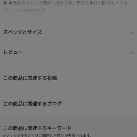
● 手元のスイッチで簡単に操作でき、不意な走行を防ぐキャスター
ストッパー機能を搭載
● 安定性と静音性に優れたキャスター
● 内装にはファスナーポケット装備
スペックとサイズ
● 必要なものを、いつでもすぐに取り出せる便利なフロントポケッ
ト
● 両手でしっかりと持てる、ワイド設計のトップハンドル
レビュー
● 移動中の荷物の出し入れに便利な縦開き仕様
● TSダイヤルファスナーロック（Travel sentry®認可ロック）搭載
で、施錠したまま預け入れ可能
この商品に関連する投稿
この商品に関連するブログ
※クリックするとタグに関連した商品が表示されます。