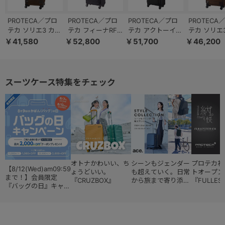
PROTECA／プロ
PROTECA／プロ
PROTECA／プロ
PROTECA
テカ ソリエ3 カジ
テカ フィーナRF
テカ アクトーイ2
テカ ソリエ
ュアル キャリーケ
超軽量 日本製 キ
キャリーケース 日
リーケース 3
￥41,580
￥52,800
￥51,700
￥46,200
ース 29L 機内持ち
ャリーケース 24L
本製 35L 機内持ち
内持ち込み 
込み 日本製 キャ
1.9kg 12822
込み キャスタース
キャスター
スターストッパー
トッパー 12101
パー 12872
12882
スーツケース特集をチェック
オトナかわいい、ち
シーンもジェンダー
プロテカ初
【8/12(Wed)am09:59
ょうどいい。
も超えていく。日常
トオープン
まで！】会員限定
『CRUZBOX』
から旅まで寄り添う
『FULLES
『バッグの日』キャン
『スタイルコレクシ
ペーン
ョン』