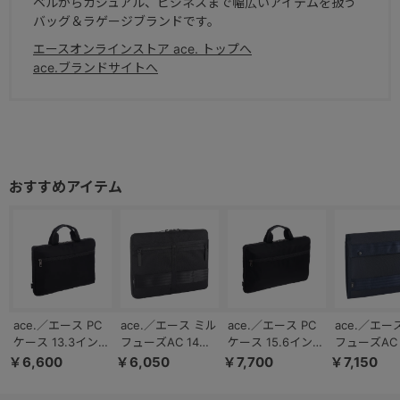
ベルからカジュアル、ビジネスまで幅広いアイテムを扱う
バッグ＆ラゲージブランドです。
エースオンラインストア ace. トップへ
ace.ブランドサイトへ
ace.／エース PC
ace.／エース ミル
ace.／エース PC
ace.／エー
ケース 13.3インチ
フューズAC 14イ
ケース 15.6インチ
フューズAC
PC対応 ヨコ型
ンチ対応 PCケー
PC対応 ヨコ型
ュメントケ
￥6,600
￥6,050
￥7,700
￥7,150
11172
ス 67834
11173
PCケース 67