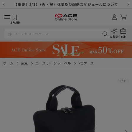
【重要】天候不良や交通状況・物量増等に伴う配送への影響について
【重要】納品書・領収書ペーパーレス化（電子化）のお知らせ
【重要】8/11（火・祝）休業及び配送スケジュールについて
【重要】令和８年熊本地震に伴う配送への影響について
【重要】システムエラーによる出荷遅延につきまして
【重要】SNSのなりすまし詐欺にご注意ください
【重要】各種メールが届かない場合に関しまして
【重要】悪質な詐欺サイトにご注意ください
【重要】お問い合わせのご対応に関しまして
BRAND
AI検索
ITEM
ホーム
ace.
エース ジーンレーベル
PCケース
1
/
11