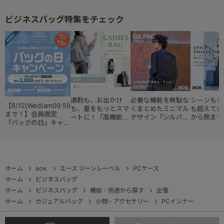
ビジネスバッグ特集をチェック
通勤も、お出かけ
必要な機能を無駄な
シーンもジ
【8/12(Wed)am09:59
も、夏をもっとスマ
くまとめたミニマル
も超えてい
まで！】会員限定
ートに！『高機能レ
デザイン『シルパッ
から旅まで
『バッグの日』キャン
ディースバッグ・コ
ク』
『スタイル
ペーン
レクション』
ョン』
ホーム
ace.
エース ジーンレーベル
PCケース
ホーム
ビジネスバッグ
ホーム
ビジネスバッグ
機能・用途から探す
出張
ホーム
カジュアルバッグ
小物・アクセサリー
PCインナー