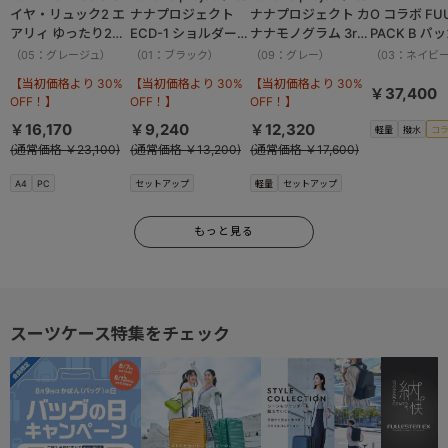
イヤ・リュック2 エ
ナナプロジェクト
ナナプロジェクト カ
O コラボ FU
アリィ ゆったり2ル
ECD-1 ショルダーバ
ナナモノグラム 3rd
PACK B パ
ーム 16262
ッグ 横 19083
リュックサック
ボストンバッ
（05：グレージュ）
（01：ブラック）
（09：グレー）
（03：ネイビ
11913
撥水加工 37.
【当初価格より 30%
【当初価格より 30%
【当初価格より 30%
13002
￥37,400
OFF！】
OFF！】
OFF！】
￥16,170
￥9,240
￥12,320
軽量
撥水
コ
(通常価格 ￥23,100)
(通常価格 ￥13,200)
(通常価格 ￥17,600)
A4
PC
セットアップ
軽量
セットアップ
もっと見る
スーツケース特集をチェック