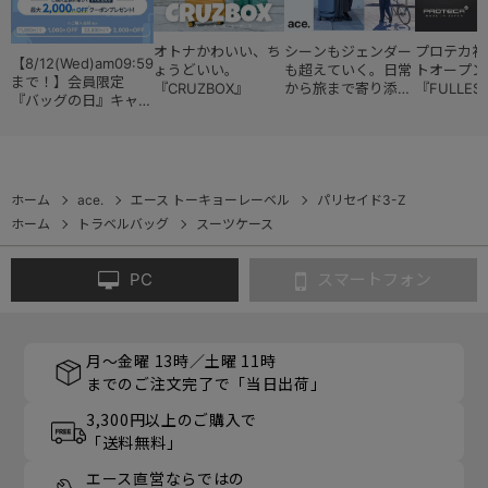
オトナかわいい、ち
シーンもジェンダー
プロテカ初
【8/12(Wed)am09:59
ょうどいい。
も超えていく。日常
トオープン
まで！】会員限定
『CRUZBOX』
から旅まで寄り添う
『FULLES
『バッグの日』キャン
『スタイルコレクシ
ペーン
ョン』
ホーム
ace.
エース トーキョーレーベル
パリセイド3-Z
ホーム
トラベルバッグ
スーツケース
PC
スマートフォン
月～金曜 13時／土曜 11時
までのご注文完了で「当日出荷」
3,300円以上のご購入で
「送料無料」
エース直営ならではの