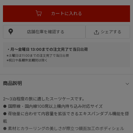
店舗在庫を確認する
シェアする
・月～金曜日 13:00までの注文完了で当日出荷
※土曜日は11:00までの注文完了で当日出荷
※祝日や長期休業期間は除く
商品説明
2～3泊程度の旅に適したスーツケースです。
● 国際線・国内線100席以上機内持ち込み対応サイズ
● 荷物量に合わせて内容量を拡張できるエキスパンダブル機能を搭
載
● 素材とカラーリングの美しさが際立つ鏡面加工のボディシェル