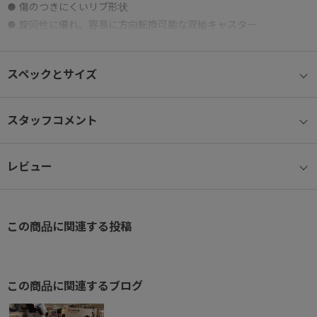
● 傷のつきにくいリブ形状
● 旋回性に優れ、容易に方向転換可能な双輪キャスター
(HINOMOTO製)
● 走行時の音の発生を抑える静音キャスターを採用
スペックとサイズ
● 身長や持ち方に合わせて多段階調整が可能なプルドライブハンド
ル
● 内装はファスナー式収納スペースとメッシュポケット付き中仕切
スタッフコメント
りを採用
● 内装には抗菌加工を施した生地を採用
レビュー
● 不意な走行を防ぐキャスターストッパー付き
●TS対応のダイヤル式ファスナーロックを採用※1、2
※1 緊急時など検査状況によってはTS職員が錠前を壊す場合がござ
いますのであらかじめご了承下さい。詳しくは
Travel Sentry® 公式
この商品に関連する投稿
ウェブサイト
をご覧下さい。
※3 日本からの出国時は各航空会社によって対応が異なり、TSロッ
ク搭載のカバンでも開錠して預けるよう求められる場合がありま
この商品に関連するブログ
す。