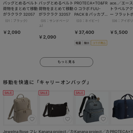
バッグとめるベルト
バッグとめるベルト
PROTECA×TO&FR
ace.／エース HAy
荷物をまとめて移動
荷物をまとめて移動
O コラボ FUU-
トラベルアク
がラクラク 32057
がラクラク 32057
PACK B パッカブル
ー フラット
ボストンバッグ 軽量
ット 17825
（01：ブラック）
（05：サンドベージ
（03：ネイビー）
（06：アイボ
撥水加工 37.5L
ュ）
13002
￥2,090
￥37,400
￥5,500
￥2,090
軽量
撥水
コラボ商品
もっと見る
移動を快適に「キャリーオンバッグ」
SALE
SALE
SALE
Jewelna Rose フレ
Kanana project／カ
Kanana project／カ
PROTECA×T