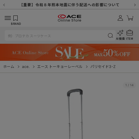
【重要】天候不良や交通状況・物量増等に伴う配送への影響について
【重要】納品書・領収書ペーパーレス化（電子化）のお知らせ
【重要】8/11（火・祝）休業及び配送スケジュールについて
【重要】令和８年熊本地震に伴う配送への影響について
【重要】SNSのなりすまし詐欺にご注意ください
【重要】各種メールが届かない場合に関しまして
【重要】悪質な詐欺サイトにご注意ください
【重要】お問い合わせのご対応に関しまして
BRAND
AI検索
ITEM
ホーム
ace.
エース トーキョーレーベル
パリセイド3-Z
1
/
14