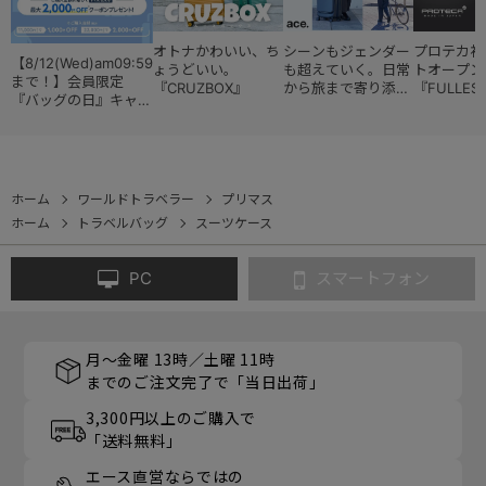
オトナかわいい、ち
シーンもジェンダー
プロテカ初
【8/12(Wed)am09:59
ょうどいい。
も超えていく。日常
トオープン
まで！】会員限定
『CRUZBOX』
から旅まで寄り添う
『FULLES
『バッグの日』キャン
『スタイルコレクシ
ペーン
ョン』
ホーム
ワールドトラベラー
プリマス
ホーム
トラベルバッグ
スーツケース
PC
スマートフォン
月～金曜 13時／土曜 11時
までのご注文完了で「当日出荷」
3,300円以上のご購入で
「送料無料」
エース直営ならではの