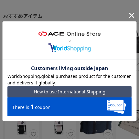
PROTECA／プロ
PROTECA／プロ
EDGELINK／エッ
Champio
テカ ポケットライ
テカ アクトーイ2
ジリンク
ンピオン ト
ナー2 スーツケー
キャリーケース 日
CRUZBOX グリン
ッグ 31L 65
￥85,800
￥58,300
￥29,480
￥5,830
ス 01343 日本製
本製 66L キャスタ
ト スーツケース
74L キャスタース
ーストッパー 片開
64L 09143
トッパー
き 12102
合わせて揃えたい「小物アイテム」