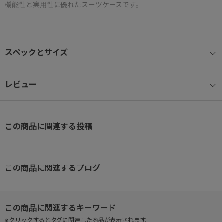
機能性と実用性に優れたスーツケースです。
●機内預け入れサイズ
5-7泊程度の旅行にちょうどいいサイズ感。
スペックとサイズ
●フロントポケット搭載
ちょっとした荷物の出し入れや、移動中のアイテム管理に便利で
レビュー
す。
※フロントポケットから本体内部にもアクセス可能。
この商品に関連する投稿
●キャスターストッパー付き
電車やバス、坂道での不意な走行を防止。
背面スイッチで簡単に操作可能です。
この商品に関連するブログ
●エキスパンダブル機能
荷物が増えても安心。マチを拡張することで、収納容量を調整でき
ます。
※クリックするとタグに関連した商品が表示されます。