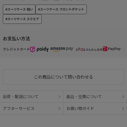
●TSダイヤルロック
#スーツケース 軽い
#スーツケース フロントポケット
3ケタのダイヤル式TSロックを搭載し、鍵なしでスマートに施錠可
能。
#スーツケース スクエア
海外旅行にも安心です。
お支払い方法
● キャスター
旋回性に優れ、容易に方向転換が可能な双輪キャスター
クレジットカード
(HINOMOTO製)
この商品について問い合わせる
出荷・配送について
返品・交換について
アフターサービス
お買い物ガイド