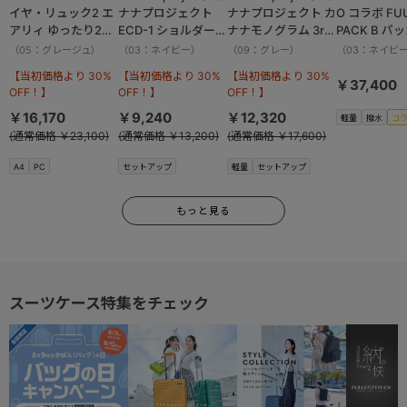
イヤ・リュック2 エ
ナナプロジェクト
ナナプロジェクト カ
O コラボ FU
アリィ ゆったり2ル
ECD-1 ショルダーバ
ナナモノグラム 3rd
PACK B パ
ーム 16262
ッグ 横 19083
リュックサック
ボストンバッ
（05：グレージュ）
（03：ネイビー）
（09：グレー）
（03：ネイビ
11913
撥水加工 37.
【当初価格より 30%
【当初価格より 30%
【当初価格より 30%
13002
￥37,400
OFF！】
OFF！】
OFF！】
￥16,170
￥9,240
￥12,320
軽量
撥水
コ
(通常価格 ￥23,100)
(通常価格 ￥13,200)
(通常価格 ￥17,600)
A4
PC
セットアップ
軽量
セットアップ
もっと見る
スーツケース特集をチェック