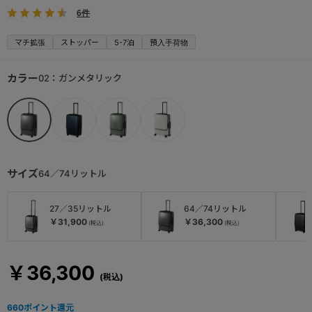
6件
マチ拡張
ストッパー
5-7泊
預入手荷物
カラー
02：ガンメタリック
サイズ
64／74リットル
27／35リットル
64／74リットル
￥31,900
￥36,300
￥36,300
660
ポイント還元