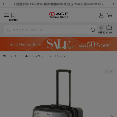
【重要】天候不良や交通状況・物量増等に伴う配送への影響について
【重要】納品書・領収書ペーパーレス化（電子化）のお知らせ
【重要】8/11（火・祝）休業及び配送スケジュールについて
【重要】令和８年熊本地震に伴う配送への影響について
【重要】システムエラーによる出荷遅延につきまして
【重要】SNSのなりすまし詐欺にご注意ください
【重要】各種メールが届かない場合に関しまして
【重要】悪質な詐欺サイトにご注意ください
【重要】お問い合わせのご対応に関しまして
BRAND
AI検索
ITEM
ホーム
ワールドトラベラー
プリマス
1
/
14