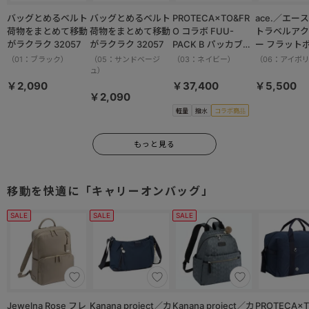
バッグとめるベルト
バッグとめるベルト
PROTECA×TO&FR
ace.／エース HAy
荷物をまとめて移動
荷物をまとめて移動
O コラボ FUU-
トラベルアク
がラクラク 32057
がラクラク 32057
PACK B パッカブル
ー フラット
ボストンバッグ 軽量
ット 17825
（01：ブラック）
（05：サンドベージ
（03：ネイビー）
（06：アイボ
撥水加工 37.5L
ュ）
13002
￥2,090
￥37,400
￥5,500
￥2,090
軽量
撥水
コラボ商品
もっと見る
移動を快適に「キャリーオンバッグ」
SALE
SALE
SALE
Jewelna Rose フレ
Kanana project／カ
Kanana project／カ
PROTECA×T