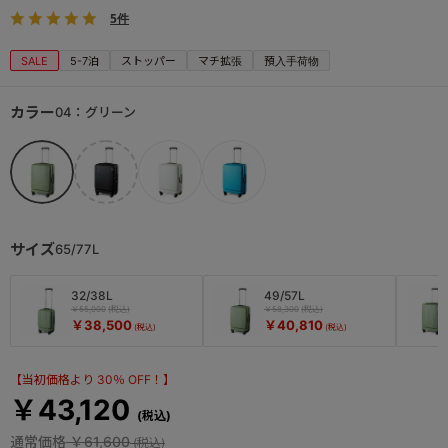
5件
SALE
5-7泊
ストッパー
マチ拡張
預入手荷物
カラー
04：グリーン
サイズ
65/77L
32/38L
49/57L
￥55,000
￥58,300
￥38,500
￥40,810
【当初価格より 30％ OFF！】
￥43,120
通常価格
￥61,600