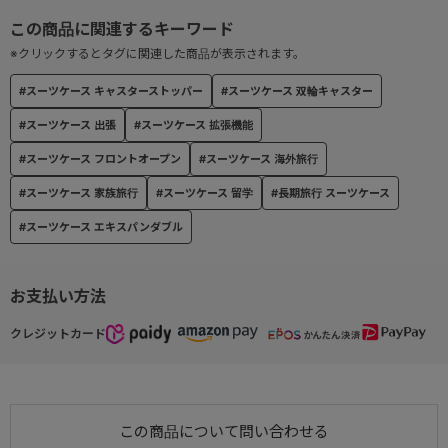
● ２WAYオープン式
※クリックするとタグに関連した商品が表示されます。
『フロントオープン』『中央オープン』の２通りの開閉が可能なス
#スーツケース キャスターストッパー
#スーツケース 双輪キャスター
ーツケース。
#スーツケース 出張
#スーツケース 拡張機能
● フロントオープン
#スーツケース フロントオープン
#スーツケース 海外旅行
小スペースで開閉できるフロントオープンが可能。
開閉した時の蓋側にはヘアアイロンや旅行のガイドブックの収納に
#スーツケース 家族旅行
#スーツケース 留学
#長期旅行 スーツケース
便利なファスナーポケット×２。
#スーツケース エキスパンダブル
蓋側と本体をつなぐサイドのベルトはバックルで着脱可能。90度、
180度の開閉とシーンに合わせた開け閉めの使い分けが可能。
お支払い方法
● 中央オープン
クレジットカード
従来のスーツケース通り、中央のファスナーでの開閉も可能。荷物
をしっかり収納したい時におすすめ。
開けた時に荷こぼれを防ぐ両面中仕切りタイプ。
片面には整理整頓に便利なファスナーポケット×２
この商品について問い合わせる