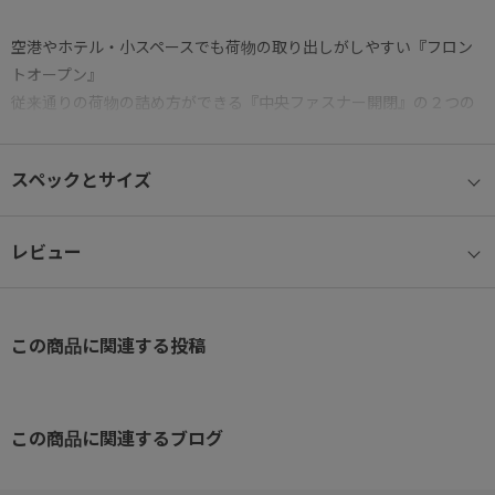
空港やホテル・小スペースでも荷物の取り出しがしやすい『フロン
トオープン』
従来通りの荷物の詰め方ができる『中央ファスナー開閉』の２つの
開け方が可能なアイテムです。
スペックとサイズ
● エキスパンド機能(容量拡張)
お土産などで荷物が増えた時にも便利な容量拡張機能を搭載。
レビュー
● キャスター
旋回性に優れ、容易に方向転換が可能な双輪キャスター
(HINOMOTO製)
この商品に関連する投稿
● キャスターストッパー
電車内や傾斜で不意のスーツケースの走行を防ぐキャスターストッ
パーを装備。
この商品に関連するブログ
システムハンドル下のストッパーボタンを横にスライドするだけで
ON(止める)/OFF(走行)が可能。