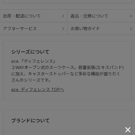
● ピックアップハンドル
上面と側面にピックアップハンドルを配置。階段の昇り降りには上
出荷・配送について
返品・交換について
面のピックアップハンドル。
アフターサービス
お買い物ガイド
車のトランクの上げ下ろしには側面のピックアップハンドルが便利
です。
シリーズについて
● グライド
片側のサイドには横にしたときにスーツケースのシェル部分が地面
ace.『ディフェレンス』
につかないようにするグライド付き。
２WAYオープン式のスーツケース。容量拡張(エキスパンド)
に加え、キャスターストッパーなど多彩な機能が盛りだく
さんのシリーズです。
ace. ディフェレンス TOPへ
ブランドについて