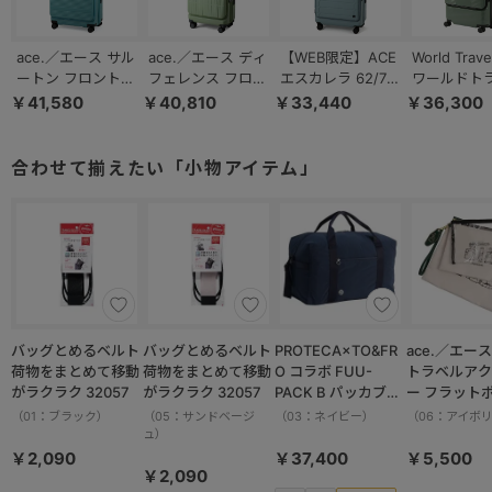
ace.／エース サル
ace.／エース ディ
【WEB限定】ACE
World Trav
ートン フロントオ
フェレンス フロン
エスカレラ 62/71L
ワールドト
ープン キャスター
トオープン エキス
スーツケース エキ
ー プリマス
￥41,580
￥40,810
￥33,440
￥36,300
ストッパー 拡張機
パンド機能
スパンド フロント
ツケース フ
能 68/77L 05363
49/57L 05722
オープン 05652
ポケット 64/
06702
合わせて揃えたい「小物アイテム」
バッグとめるベルト
バッグとめるベルト
PROTECA×TO&FR
ace.／エース HAy
荷物をまとめて移動
荷物をまとめて移動
O コラボ FUU-
トラベルアク
がラクラク 32057
がラクラク 32057
PACK B パッカブル
ー フラット
ボストンバッグ 軽量
ット 17825
（01：ブラック）
（05：サンドベージ
（03：ネイビー）
（06：アイボ
撥水加工 37.5L
ュ）
13002
￥2,090
￥37,400
￥5,500
￥2,090