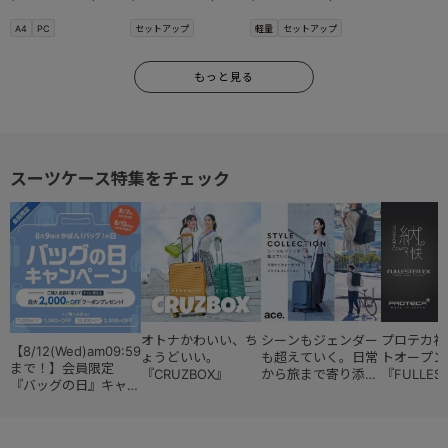
A4
PC
セットアップ
軽量
セットアップ
もっと見る
スーツケース特集をチェック
オトナかわいい、ち
シーンもジェンダー
プロテカ初
【8/12(Wed)am09:59
ょうどいい。
も超えていく。日常
トオープン
まで！】会員限定
『CRUZBOX』
から旅まで寄り添う
『FULLES
『バッグの日』キャン
『スタイルコレクシ
ペーン
ョン』