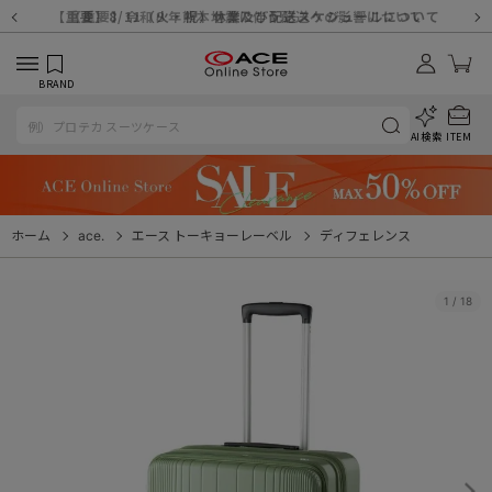
【重要】天候不良や交通状況・物量増等に伴う配送への影響について
【重要】納品書・領収書ペーパーレス化（電子化）のお知らせ
【重要】8/11（火・祝）休業及び配送スケジュールについて
【重要】令和８年熊本地震に伴う配送への影響について
【重要】システムエラーによる出荷遅延につきまして
【重要】SNSのなりすまし詐欺にご注意ください
【重要】各種メールが届かない場合に関しまして
【重要】悪質な詐欺サイトにご注意ください
【重要】お問い合わせのご対応に関しまして
BRAND
AI検索
ITEM
ホーム
ace.
エース トーキョーレーベル
ディフェレンス
1
/
18