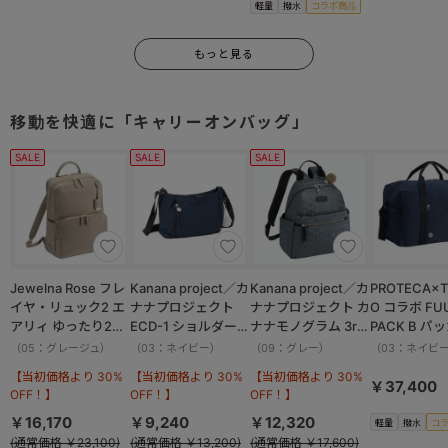
軽量
撥水
コラボ商品
もっと見る
移動を快適に「キャリーオンバッグ」
SALE
SALE
SALE
Jewelna Rose フレ
Kanana project／カ
Kanana project／カ
PROTECA×T
イヤ・リュック2 エ
ナナプロジェクト
ナナプロジェクト カ
O コラボ FU
アリィ ゆったり2ル
ECD-1 ショルダーバ
ナナモノグラム 3rd
PACK B パ
ーム 16262
ッグ 横 19083
リュックサック
ボストンバッ
（05：グレージュ）
（03：ネイビー）
（09：グレー）
（03：ネイビ
11913
撥水加工 37.
【当初価格より 30%
【当初価格より 30%
【当初価格より 30%
13002
￥37,400
OFF！】
OFF！】
OFF！】
￥16,170
￥9,240
￥12,320
軽量
撥水
コ
(通常価格 ￥23,100)
(通常価格 ￥13,200)
(通常価格 ￥17,600)