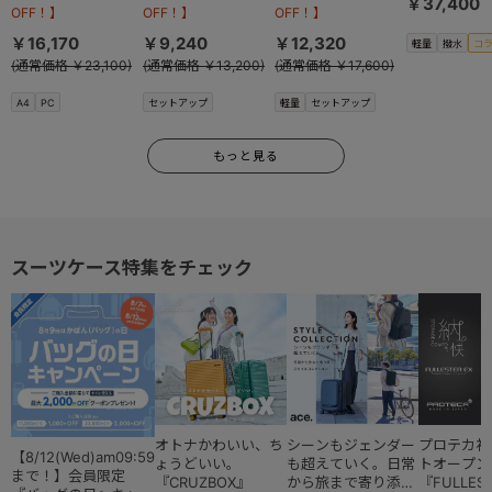
13002
￥37,400
OFF！】
OFF！】
OFF！】
￥16,170
￥9,240
￥12,320
軽量
撥水
コ
(通常価格 ￥23,100)
(通常価格 ￥13,200)
(通常価格 ￥17,600)
A4
PC
セットアップ
軽量
セットアップ
もっと見る
スーツケース特集をチェック
オトナかわいい、ち
シーンもジェンダー
プロテカ初
【8/12(Wed)am09:59
ょうどいい。
も超えていく。日常
トオープン
まで！】会員限定
『CRUZBOX』
から旅まで寄り添う
『FULLES