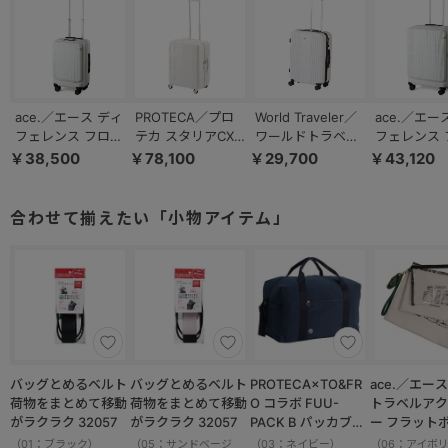
ace.／エース ディ
PROTECA／プロ
World Traveler／
ace.／エー
フェレンス フロン
テカ スタリアCXR
ワールドトラベラ
フェレンス 
トオープン 機内持
02352 スーツケー
ー ボトムベイ 53L
トオープン 
￥38,500
￥78,100
￥29,700
￥43,120
ち込み エキスパン
ス 日本製 52L
スーツケース キャ
パンド機能
ド機能 32/38L
スターストッパー
65/77L 057
05721
06952
合わせて揃えたい「小物アイテム」
バッグとめるベルト
バッグとめるベルト
PROTECA×TO&FR
ace.／エース HAy
荷物をまとめて移動
荷物をまとめて移動
O コラボ FUU-
トラベルアク
がラクラク 32057
がラクラク 32057
PACK B パッカブル
ー フラット
ボストンバッグ 軽量
ット 17825
（01：ブラック）
（05：サンドベージ
（03：ネイビー）
（06：アイボ