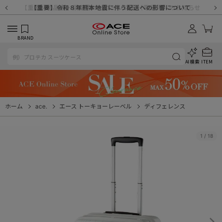
【重要】天候不良や交通状況・物量増等に伴う配送への影響について
【重要】納品書・領収書ペーパーレス化（電子化）のお知らせ
【重要】8/11（火・祝）休業及び配送スケジュールについて
【重要】令和８年熊本地震に伴う配送への影響について
【重要】SNSのなりすまし詐欺にご注意ください
【重要】各種メールが届かない場合に関しまして
【重要】悪質な詐欺サイトにご注意ください
【重要】お問い合わせのご対応に関しまして
BRAND
AI検索
ITEM
ホーム
ace.
エース トーキョーレーベル
ディフェレンス
1
/
18