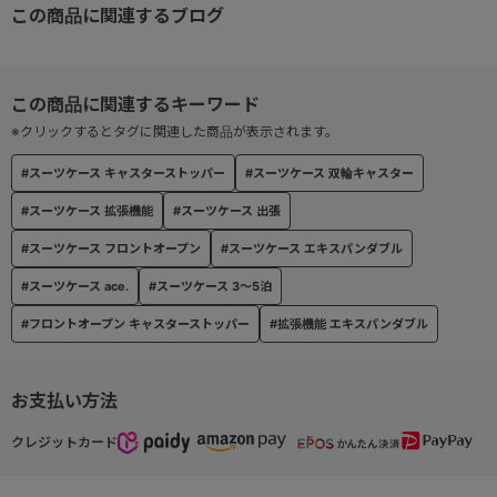
この商品に関連するブログ
● ２WAYオープン式
『フロントオープン』『中央オープン』の２通りの開閉が可能なス
ーツケース。
※クリックするとタグに関連した商品が表示されます。
● フロントオープン
#スーツケース キャスターストッパー
#スーツケース 双輪キャスター
小スペースで開閉できるフロントオープンが可能。
#スーツケース 拡張機能
#スーツケース 出張
開閉した時の蓋側にはヘアアイロンや旅行のガイドブックの収納に
便利なファスナーポケット×２。
#スーツケース フロントオープン
#スーツケース エキスパンダブル
蓋側と本体をつなぐサイドのベルトはバックルで着脱可能。90度、
#スーツケース ace.
#スーツケース 3～5泊
180度の開閉とシーンに合わせた開け閉めの使い分けが可能。
#フロントオープン キャスターストッパー
#拡張機能 エキスパンダブル
● 中央オープン
従来のスーツケース通り、中央のファスナーでの開閉も可能。荷物
お支払い方法
をしっかり収納したい時におすすめ。
開けた時に荷こぼれを防ぐ両面中仕切りタイプ。
クレジットカード
片面には整理整頓に便利なファスナーポケット×２