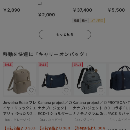
撥水加工 37.5L
ュ）
13002
￥2,090
￥37,400
￥5,500
￥2,090
軽量
撥水
コラボ商品
もっと見る
移動を快適に「キャリーオンバッグ」
SALE
SALE
SALE
Jewelna Rose フレ
Kanana project／カ
Kanana project／カ
PROTECA×T
イヤ・リュック2 エ
ナナプロジェクト
ナナプロジェクト カ
O コラボ FU
アリィ ゆったり2ル
ECD-1 ショルダーバ
ナナモノグラム 3rd
PACK B パ
ーム 16262
ッグ 横 19083
リュックサック
ボストンバッ
（05：グレージュ）
（03：ネイビー）
（09：グレー）
（03：ネイビ
11913
撥水加工 37.
【当初価格より 30%
【当初価格より 30%
【当初価格より 30%