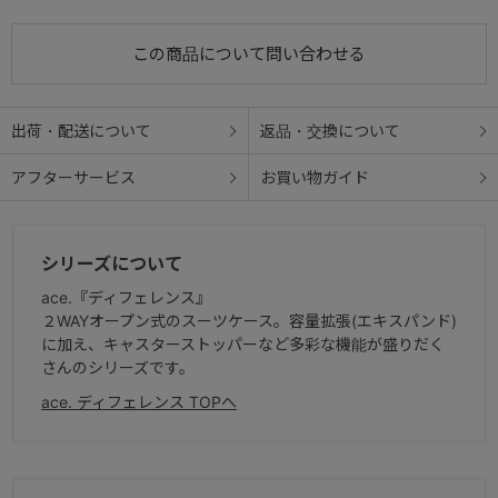
● ピックアップハンドル
上面と側面にピックアップハンドルを配置。階段の昇り降りには上
この商品について問い合わせる
面のピックアップハンドル。
車のトランクの上げ下ろしには側面のピックアップハンドルが便利
出荷・配送について
返品・交換について
です。
アフターサービス
お買い物ガイド
● グライド
片側のサイドには横にしたときにスーツケースのシェル部分が地面
につかないようにするグライド付き。
シリーズについて
ace.『ディフェレンス』
２WAYオープン式のスーツケース。容量拡張(エキスパンド)
に加え、キャスターストッパーなど多彩な機能が盛りだく
さんのシリーズです。
ace. ディフェレンス TOPへ