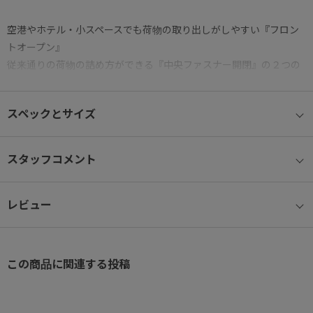
空港やホテル・小スペースでも荷物の取り出しがしやすい『フロン
トオープン』
従来通りの荷物の詰め方ができる『中央ファスナー開閉』の２つの
開け方が可能なアイテムです。
スペックとサイズ
● エキスパンド機能(容量拡張)
お土産などで荷物が増えた時にも便利な容量拡張機能を搭載。
スタッフコメント
● キャスター
旋回性に優れ、容易に方向転換が可能な双輪キャスター
レビュー
(HINOMOTO製)
● キャスターストッパー
電車内や傾斜で不意のスーツケースの走行を防ぐキャスターストッ
この商品に関連する投稿
パーを装備。
システムハンドル下のストッパーボタンを横にスライドするだけで
ON(止める)/OFF(走行)が可能。