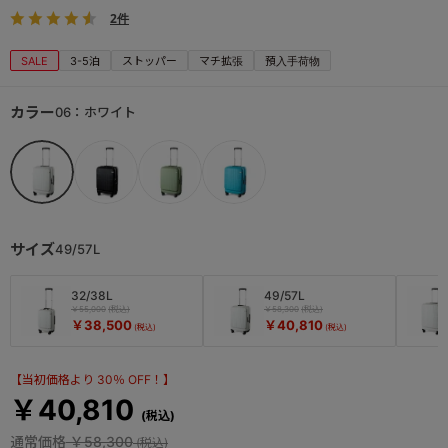
2件
SALE
3-5泊
ストッパー
マチ拡張
預入手荷物
カラー
06：ホワイト
サイズ
49/57L
32/38L
49/57L
￥55,000
￥58,300
￥38,500
￥40,810
【当初価格より 30％ OFF！】
￥40,810
通常価格
￥58,300