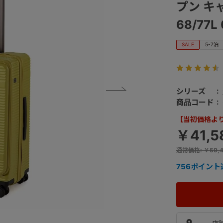
プン キ
68/77L
SALE
5-7泊
シリーズ
商品コード
【当初価格より 
￥41,5
通常価格
:
￥59,
756
ポイント
店