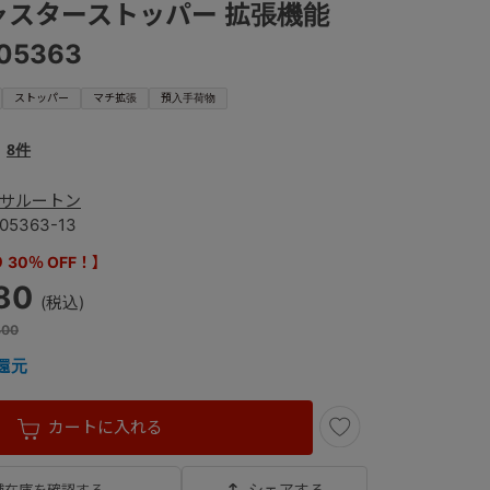
ャスターストッパー 拡張機能
 05363
ストッパー
マチ拡張
預入手荷物
8件
サルートン
05363-13
30％ OFF！】
80
400
還元
カートに入れる
シェアする
舗在庫を確認する