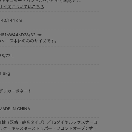
※キャスター・ハンドルを含む外寸表記です。
サイズについてはこちら
140/144 cm
H61×W44×D28/32 cm
※ケース本体のみのサイズです。
68/77 L
4.6kg
ポリカーボネート
MADE IN CHINA
4輪（双輪・静音タイプ）／TSダイヤルファスナーロ
ック／キャスターストッパー／フロントオープン式／