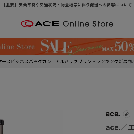
【重要】天候不良や交通状況・物量増等に伴う配送への影響について
【重要】納品書・領収書ペーパーレス化（電子化）のお知らせ
【重要】8/11（火・祝）休業及び配送スケジュールについて
【重要】令和８年熊本地震に伴う配送への影響について
【重要】SNSのなりすまし詐欺にご注意ください
【重要】各種メールが届かない場合に関しまして
【重要】悪質な詐欺サイトにご注意ください
【重要】お問い合わせのご対応に関しまして
ケース
ビジネスバッグ
カジュアルバッグ
ブランド
ランキング
新着商
ace.