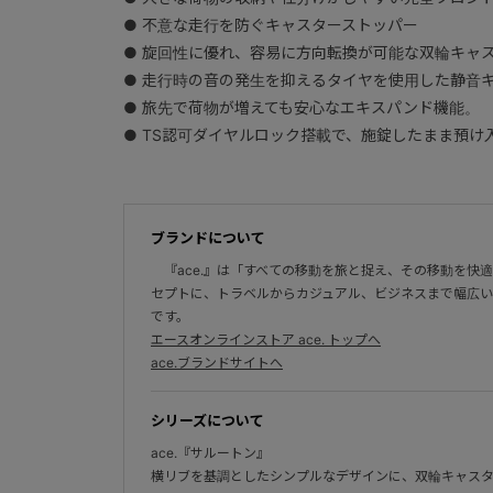
● 不意な走行を防ぐキャスターストッパー
● 旋回性に優れ、容易に方向転換が可能な双輪キャスター
● 走行時の音の発生を抑えるタイヤを使用した静音
● 旅先で荷物が増えても安心なエキスパンド機能。
● TS認可ダイヤルロック搭載で、施錠したまま預け
ブランドについて
『ace.』は「すべての移動を旅と捉え、その移動を快
セプトに、トラベルからカジュアル、ビジネスまで幅広い
です。
エースオンラインストア ace. トップへ
ace.ブランドサイトへ
シリーズについて
ace.『サルートン』
横リブを基調としたシンプルなデザインに、双輪キャス