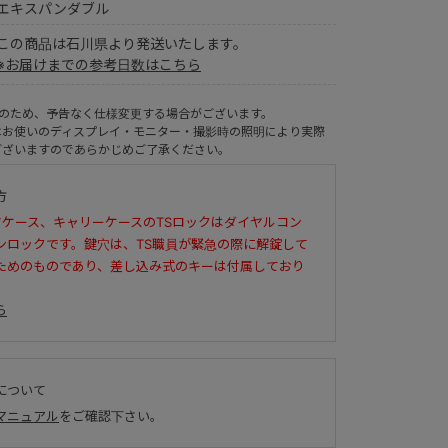
エキスパンダブル
この商品は石川県より発送いたします。
※お届けまでの参考日数はこちら
ルのため、予告なく仕様変更する場合がございます。
はお使いのディスプレイ・モニター・撮影時の照明により実際
ございますのであらかじめご了承ください。
方
ツケース、キャリーケースのTSロックはダイヤルコン
ンロックです。鍵穴は、TS職員が緊急の際に解錠して
ためのものであり、差し込み式のキーは付属しており
ら
について
マニュアル
をご確認下さい。