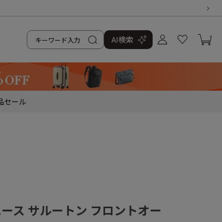
AI検索
品
セール
／エース サルートン フロントオー