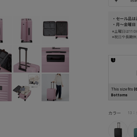
・セール品は
・月～金曜日 
※土曜日は11
※祝日や長期休
This size fits
{
Bottoms
カラー
13