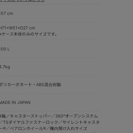
157 cm
H71×W51×D27 cm
※ケース本体のみのサイズです。
100 L
4.7kg
ポリカーボネート・ABS混合樹脂
MADE IN JAPAN
4輪／キャスターストッパー／360°オープンシステム
／TSダイヤルファスナーロック／サイレントキャスタ
ー®／ベアロンホイール®／機内預け入れサイズ