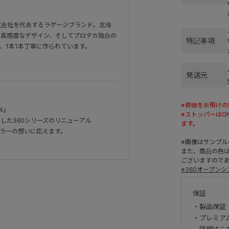
式会社を代表するラゲージブランド。北海
、高感度なデザイン、そしてプロテカ独自の
特記事項
、1本1本丁寧に作られています。
発送元
※荷物をお預けの
4』
※ストッパーはO
した360シリーズのリニューアル
ます。
ラーの想いに応えます。
※画像はサンプ
また、商品の色
ございますので
※360オープン
保証
・製品保証
・プレミア
詳細は
こ