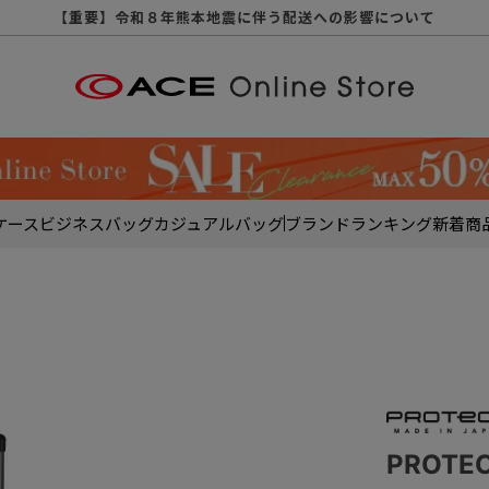
【重要】天候不良や交通状況・物量増等に伴う配送への影響について
【重要】納品書・領収書ペーパーレス化（電子化）のお知らせ
【重要】8/11（火・祝）休業及び配送スケジュールについて
【重要】令和８年熊本地震に伴う配送への影響について
【重要】SNSのなりすまし詐欺にご注意ください
【重要】各種メールが届かない場合に関しまして
【重要】悪質な詐欺サイトにご注意ください
【重要】お問い合わせのご対応に関しまして
ケース
ビジネスバッグ
カジュアルバッグ
ブランド
ランキング
新着商
PROTE