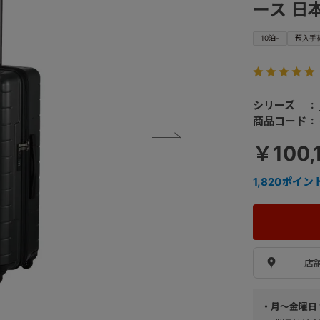
ース 日本
10泊-
預入手
シリーズ
商品コード
￥100,
1,820
ポイン
店
・月～金曜日 