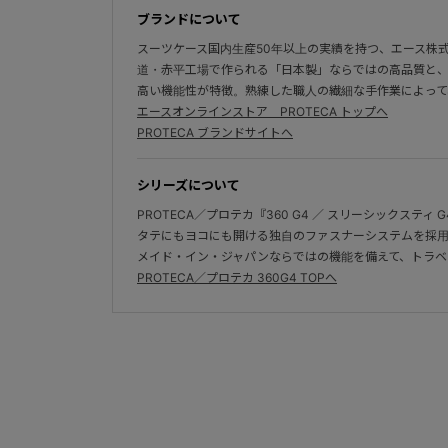
ブランドについて
スーツケース国内生産50年以上の実績を持つ、エース株
道・赤平工場で作られる「日本製」ならではの高品質と
高い機能性が特徴。熟練した職人の繊細な手作業によって
エースオンラインストア PROTECA トップへ
PROTECA ブランドサイトへ
シリーズについて
PROTECA／プロテカ『360 G4 ／ スリーシックスティ G
タテにもヨコにも開ける独自のファスナーシステムを採用
メイド・イン・ジャパンならではの機能を備えて、トラベ
PROTECA／プロテカ 360G4 TOPへ