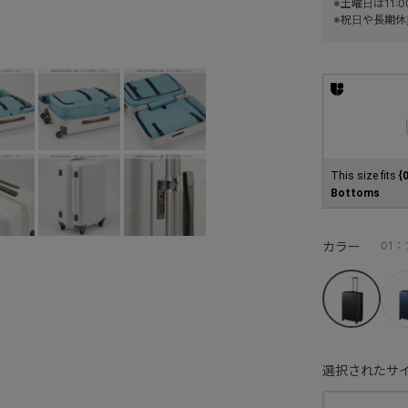
※土曜日は11
※祝日や長期休
This size fits
{
Bottoms
カラー
01
選択されたサイ