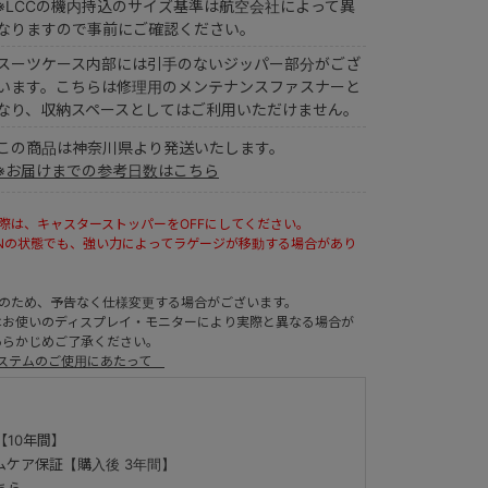
※LCCの機内持込のサイズ基準は航空会社によって異
なりますので事前にご確認ください。
スーツケース内部には引手のないジッパー部分がござ
います。こちらは修理用のメンテナンスファスナーと
なり、収納スペースとしてはご利用いただけません。
この商品は神奈川県より発送いたします。
※お届けまでの参考日数はこちら
際は、キャスターストッパーをOFFにしてください。
Nの状態でも、強い力によってラゲージが移動する場合があり
ルのため、予告なく仕様変更する場合がございます。
はお使いのディスプレイ・モニターにより実際と異なる場合が
あらかじめご了承ください。
システムのご使用にあたって
【10年間】
ムケア保証【購入後 3年間】
ちら