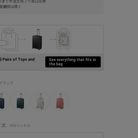
:00までの注文完了で当日出荷
業期間は除く
0} Pairs of Tops and
See everything that fits in
the bag
：ブラック
ズ:
100リットル