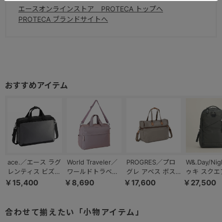
エースオンラインストア PROTECA トップへ
PROTECA ブランドサイトへ
ace.／エース ラグ
World Traveler／
PROGRES／プロ
W&.Day/Nig
レンティス ビズ
ワールドトラベラ
グレ アベス ボス
ゥキ スクエ
ビジネスバッグ
ー ミラ ボストン
トンバッグ 23L
ック A4サ
￥15,400
￥8,690
￥17,600
￥27,500
B4／14.0インチ
バッグ 17535
20185
13.3インチ
PC 68503
20511
合わせて揃えたい「小物アイテム」