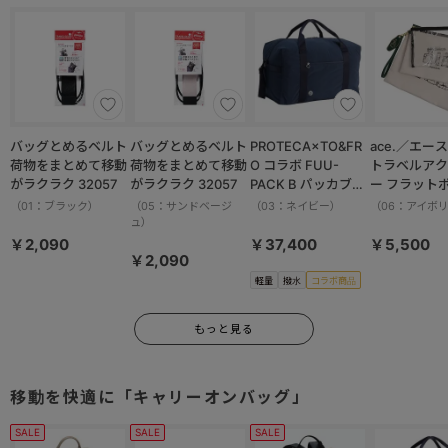
バッグとめるベルト
バッグとめるベルト
PROTECA×TO&FR
ace.／エース HAy
荷物をまとめて移動
荷物をまとめて移動
O コラボ FUU-
トラベルアク
がラクラク 32057
がラクラク 32057
PACK B パッカブル
ー フラット
ボストンバッグ 軽量
ット 17825
（01：ブラック）
（05：サンドベージ
（03：ネイビー）
（06：アイボ
撥水加工 37.5L
ュ）
13002
￥2,090
￥37,400
￥5,500
￥2,090
軽量
撥水
コラボ商品
もっと見る
移動を快適に「キャリーオンバッグ」
SALE
SALE
SALE