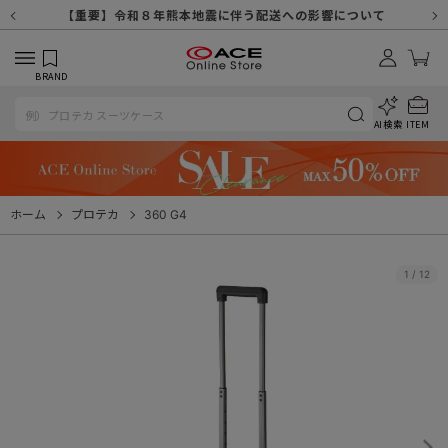
【重要】天候不良や交通状況・物量増等に伴う配送への影響について
【重要】納品書・領収書ペーパーレス化（電子化）のお知らせ
【重要】8/11（火・祝）休業及び配送スケジュールについて
【重要】令和８年熊本地震に伴う配送への影響について
【重要】SNSのなりすまし詐欺にご注意ください
【重要】各種メールが届かない場合に関しまして
【重要】悪質な詐欺サイトにご注意ください
【重要】お問い合わせのご対応に関しまして
BRAND
AI検索
ITEM
ホーム
プロテカ
360 G4
1
/
12