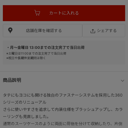
店舗在庫を確認する
シェアする
・月～金曜日 13:00までの注文完了で当日出荷
※土曜日は11:00までの注文完了で当日出荷
※祝日や長期休業期間は除く
商品説明
タテにもヨコにも開ける独自のファスナーシステムを採用した360
シリーズのリニューアル
さらに使いやすさを追求して内装仕様をブラッシュアップし、カラ
ーリングも見直しました。
通常のスーツケースのように両面に荷物を分けて収納したり、片側