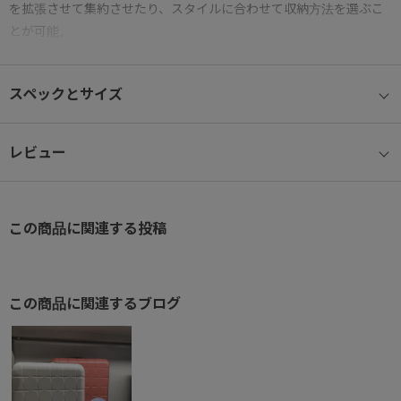
を拡張させて集約させたり、スタイルに合わせて収納方法を選ぶこ
とが可能。
● キャビンサイズ/S
スペックとサイズ
2～3日の旅行向け。国際線、国内線100席以上の航空機に対応。
● 360度オープン
レビュー
360度ファスナーの開閉が可能、通常の横開きに加え、縦開きで使
用することが可能。
この商品に関連する投稿
● マジックストップ®
手元のスイッチで簡単に操作でき、不意な走行を防ぐキャスタース
トッパー機能を搭載。
この商品に関連するブログ
● ベアロンホイール®
ホイール部には滑らかな走行を可能にする、ベアリング内蔵のベア
ロンホイールを搭載。