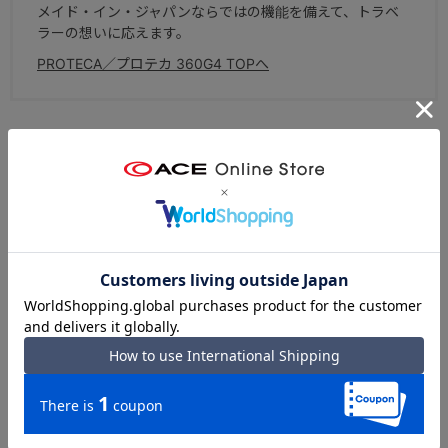
メイド・イン・ジャパンならではの機能を備えて、トラベ
ラーの想いに応えます。
PROTECA／プロテカ 360G4 TOPへ
ブランドについて
スーツケース国内生産50年以上の実績を持つ、エース株式
会社を代表するラゲージブランド。北海道・赤平工場で作
られる「日本製」ならではの高品質と、高感度なデザイ
ン、そしてプロテカ独自の高い機能性が特徴。熟練した職
人の繊細な手作業によって、1本1本丁寧に作られていま
す。