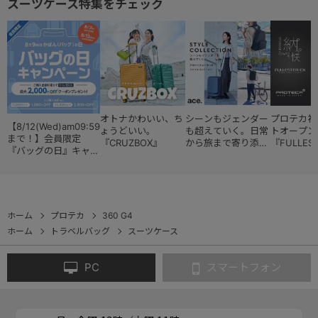
スーツケース特集をチェック
オトナかわいい、ち
シーンもジェンダー
プロテカ初
【8/12(Wed)am09:59
ょうどいい。
も超えていく。日常
トオープン
まで！】会員限定
『CRUZBOX』
から旅まで寄り添う
『FULLES
『バッグの日』キャン
『スタイルコレクシ
ペーン
ョン』
ホーム
プロテカ
360 G4
ホーム
トラベルバッグ
スーツケース
PC
スマートフォン