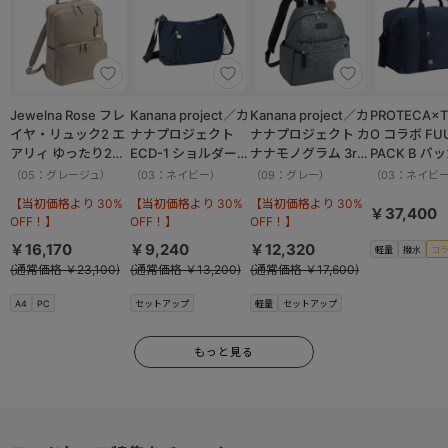
Jewelna Rose フレ
Kanana project／カ
Kanana project／カ
PROTECA×T
イヤ・リュック2 エ
ナナプロジェクト
ナナプロジェクト カ
O コラボ FU
アリィ ゆったり2ル
ECD-1 ショルダーバ
ナナモノグラム 3rd
PACK B パ
ーム 16262
ッグ 横 19083
リュックサック
ボストンバッ
（05：グレージュ）
（03：ネイビー）
（09：グレー）
（03：ネイビ
11913
撥水加工 37.
【当初価格より 30%
【当初価格より 30%
【当初価格より 30%
13002
￥37,400
OFF！】
OFF！】
OFF！】
￥16,170
￥9,240
￥12,320
軽量
撥水
コ
(通常価格 ￥23,100)
(通常価格 ￥13,200)
(通常価格 ￥17,600)
A4
PC
セットアップ
軽量
セットアップ
もっと見る