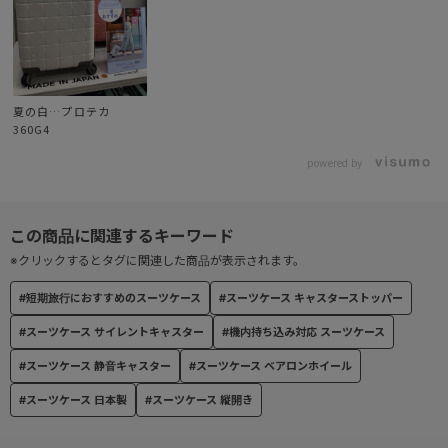
● サイレントキャスター®
公的機関の検査に基づき、従来品に比べ約30％の体感音量軽減が証
明された、自社開発のキャスター。
夏の白…プロテカ
● TSダイヤルファスナーロック
360G4
TSダイヤルファスナーロック(Travel SentryR認可ロック)搭載で、
施錠したまま預け入れ可能。
powered by
※鍵の付属はしません。
※クリックするとタグに関連した商品が表示されます。
#短期旅行におすすめのスーツケース
#スーツケース キャスターストッパー
#スーツケース サイレントキャスター
#機内持ち込み対応 スーツケース
#スーツケース 静音キャスター
#スーツケース ベアロンホイール
#スーツケース 日本製
#スーツケース 縦開き