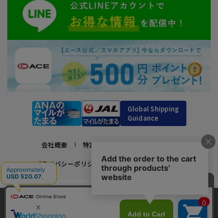
Global Shipping
Guidance
会社概要
特定商取引法に基づく表示
プライバシーポリシー
利用規約
採用情報
かばんの総合メーカー、エース公式サイト
当サイトでは、サイトの利便性向上のため、クッ
スーツケースビジネスバッグ直営店ならではの豊富なラインナップでご紹介！
キー(Cookie)を使用しています。クッキーについ
承諾する
充実のアフターサービス・豊富な品揃え・安心のメーカー直営ストア