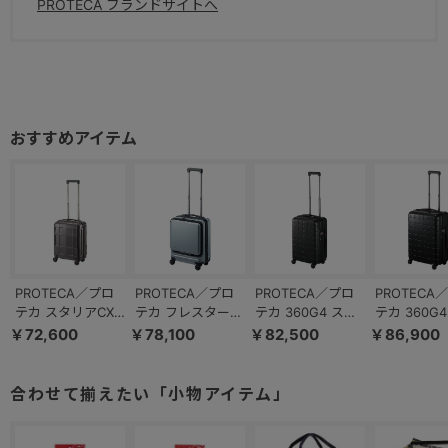
PROTECA ブランドサイトへ
PROTECA／プロ
PROTECA／プロ
PROTECA／プロ
PROTECA
テカ スタリアCXR
テカ フレスター
テカ 360G4 スー
テカ 360G
02350 スーツケー
EX 機内持ち込み
ツケース 日本製
ツケース 日
￥72,600
￥78,100
￥82,500
￥86,900
ス 日本製 コイン
キャスターストッ
機内持ち込み 38L
53L 02422
ロッカー 機内持ち
パー フロントオー
02421
込み 22L
プン 26/33L
合わせて揃えたい「小物アイテム」
01550