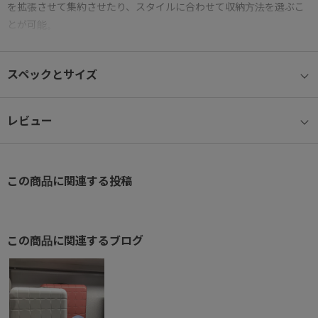
を拡張させて集約させたり、スタイルに合わせて収納方法を選ぶこ
とが可能。
● キャビンサイズ/XS
スペックとサイズ
1～2日の旅行向け。国内線100席未満の航空機に対応。
● コインロッカー対応
レビュー
駅や街などに設置されている、一般的な小型コインロッカーに対応
したサイズ。
この商品に関連する投稿
● 360度オープン
360度ファスナーの開閉が可能、通常の横開きに加え、縦開きで使
用することが可能。
この商品に関連するブログ
● マジックストップ®
手元のスイッチで簡単に操作でき、不意な走行を防ぐキャスタース
トッパー機能を搭載。