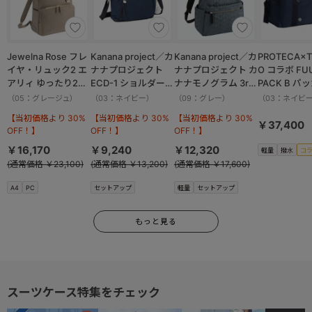
Jewelna Rose フレ
Kanana project／カ
Kanana project／カ
PROTECA×T
イヤ・リュック2 エ
ナナプロジェクト
ナナプロジェクト カ
O コラボ FU
アリィ ゆったり2ル
ECD-1 ショルダーバ
ナナモノグラム 3rd
PACK B パ
ーム 16262
ッグ 横 19083
リュックサック
ボストンバッ
（05：グレージュ）
（03：ネイビー）
（09：グレー）
（03：ネイビ
11913
撥水加工 37.
【当初価格より 30%
【当初価格より 30%
【当初価格より 30%
13002
￥37,400
OFF！】
OFF！】
OFF！】
￥16,170
￥9,240
￥12,320
軽量
撥水
コ
(通常価格 ￥23,100)
(通常価格 ￥13,200)
(通常価格 ￥17,600)
A4
PC
セットアップ
軽量
セットアップ
もっと見る
スーツケース特集をチェック