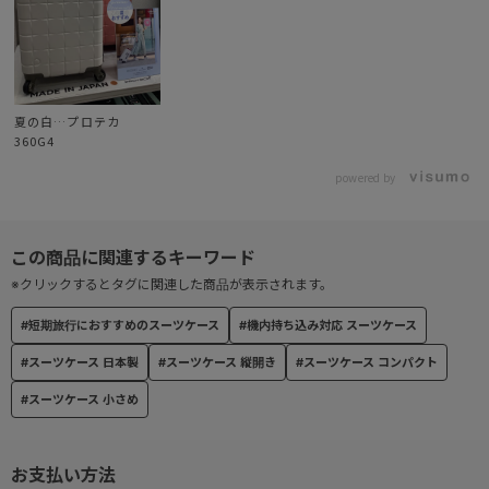
● ベアロンホイール®
ホイール部には滑らかな走行を可能にする、ベアリング内蔵のベア
ロンホイールを搭載。
夏の白…プロテカ
● サイレントキャスター®
360G4
公的機関の検査に基づき、従来品に比べ約30％の体感音量軽減が証
明された、自社開発のキャスター。
powered by
● TSダイヤルファスナーロック
TSダイヤルファスナーロック(Travel SentryR認可ロック)搭載で、
施錠したまま預け入れ可能。
※クリックするとタグに関連した商品が表示されます。
※鍵の付属はしません。
#短期旅行におすすめのスーツケース
#機内持ち込み対応 スーツケース
#スーツケース 日本製
#スーツケース 縦開き
#スーツケース コンパクト
※商品コード02420の本体にサイドハンドルは付いておりません。
内装のみ同仕様商品（商品コード02422）の画像を使用しておりま
#スーツケース 小さめ
す。
お支払い方法