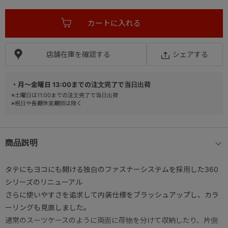
店舗在庫を確認する
シェアする
・月～金曜日 13:00までの注文完了で当日出荷
※土曜日は11:00までの注文完了で当日出荷
※祝日や長期休業期間は除く
商品説明
タテにもヨコにも開ける独自のファスナーシステムを採用した360
シリーズのリニューアル
さらに使いやすさを追求して内装仕様をブラッシュアップし、カラ
ーリングも見直しました。
通常のスーツケースのように両面に荷物を分けて収納したり、片側