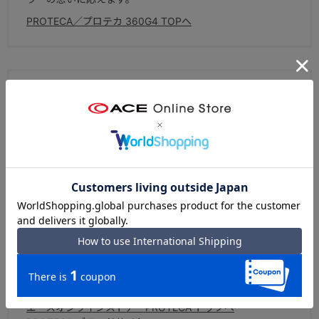
PROTECA／プロテカ 360G4 TOPへ
ブランドについて
スーツケース国内生産50年以上の実績を持つ、エース株式
会社を代表するラゲージブランド。北海道・赤平工場で作
られる「日本製」ならではの高品質と、高感度なデザイ
ン、そしてプロテカ独自の高い機能性が特徴。熟練した職
人の繊細な手作業によって、1本1本丁寧に作られていま
す。
エースオンラインストア PROTECA トップへ