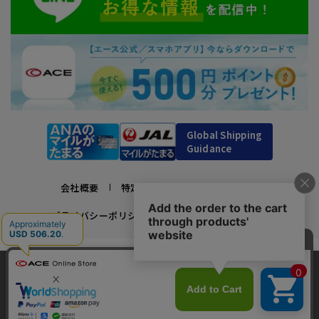
Global Shipping
Guidance
会社概要
特定商取引法に基づく表示
プライバシーポリシー
利用規約
採用情報
かばんの総合メーカー、エース公式サイト
当サイトでは、サイトの利便性向上のため、クッ
スーツケースビジネスバッグ直営店ならではの豊富なラインナップでご紹介！
キー(Cookie)を使用しています。クッキーについ
承諾する
充実のアフターサービス・豊富な品揃え・安心のメーカー直営ストア
最近、12人がこの商品をカートに入れました
clos
て
詳細はこちら