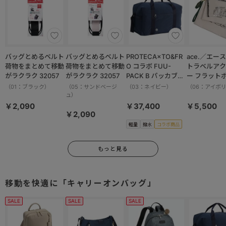
バッグとめるベルト
バッグとめるベルト
PROTECA×TO&FR
ace.／エース HAy
荷物をまとめて移動
荷物をまとめて移動
O コラボ FUU-
トラベルアク
がラクラク 32057
がラクラク 32057
PACK B パッカブル
ー フラット
ボストンバッグ 軽量
ット 17825
（01：ブラック）
（05：サンドベージ
（03：ネイビー）
（06：アイボ
撥水加工 37.5L
ュ）
13002
￥2,090
￥37,400
￥5,500
￥2,090
軽量
撥水
コラボ商品
もっと見る
移動を快適に「キャリーオンバッグ」
SALE
SALE
SALE