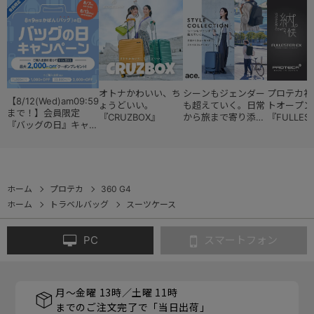
オトナかわいい、ち
シーンもジェンダー
プロテカ初
【8/12(Wed)am09:59
ょうどいい。
も超えていく。日常
トオープン
まで！】会員限定
『CRUZBOX』
から旅まで寄り添う
『FULLES
『バッグの日』キャン
『スタイルコレクシ
ペーン
ョン』
ホーム
プロテカ
360 G4
ホーム
トラベルバッグ
スーツケース
PC
スマートフォン
月～金曜 13時／土曜 11時
までのご注文完了で「当日出荷」