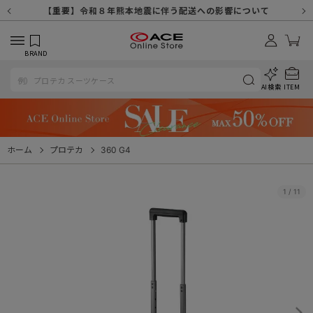
【重要】天候不良や交通状況・物量増等に伴う配送への影響について
【重要】納品書・領収書ペーパーレス化（電子化）のお知らせ
【重要】8/11（火・祝）休業及び配送スケジュールについて
【重要】令和８年熊本地震に伴う配送への影響について
【重要】SNSのなりすまし詐欺にご注意ください
【重要】各種メールが届かない場合に関しまして
【重要】悪質な詐欺サイトにご注意ください
【重要】お問い合わせのご対応に関しまして
BRAND
AI検索
ITEM
ホーム
プロテカ
360 G4
1
/
11