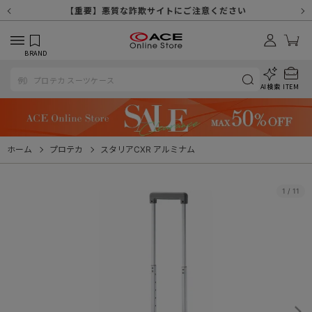
【重要】天候不良や交通状況・物量増等に伴う配送への影響について
【重要】納品書・領収書ペーパーレス化（電子化）のお知らせ
【重要】令和８年熊本地震に伴う配送への影響について
【重要】SNSのなりすまし詐欺にご注意ください
【重要】各種メールが届かない場合に関しまして
【重要】悪質な詐欺サイトにご注意ください
【重要】お問い合わせのご対応に関しまして
BRAND
AI検索
ITEM
ホーム
プロテカ
スタリアCXR アルミナム
1
/
11