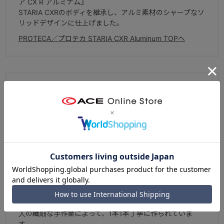
ア CX R アルミナム』
STARIA CXRのボディを継承し、アルミ素材のシャープなソ
リッドデザインに仕上げました。
PROTECA／プロテカ STARIA CXR Aluminum TOPへ
ブランドについて
スーツケース国内生産50年以上の実績を持つ、エース株式
会社を代表するラゲージブランド。北海道・赤平工場で作
られる「日本製」ならではの高品質と、高感度なデザイ
ン、そしてプロテカ独自の高い機能性が特徴。熟練した職
人の繊細な手作業によって、1本1本丁寧に作られていま
す。