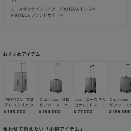
エースオンラインストア PROTECA トップへ
PROTECA ブランドサイトへ
PROTECA／プロ
Orobianco／オロ
ace.／エース アル
Orobianc
テカ スタリアCXR
ビアンコ スーツケ
ゴナム3-F スーツ
ビアンコ モ
アルミナム 日本製
ース アルミ フレ
ケース アルミニウ
ツァ スーツ
￥198,000
￥154,000
￥77,000
￥165,000
機内預け入れ
ームタイプ モヴェ
ム素材 フレームタ
アルミ フレ
102L 01535
ンツァ 機内持ち込
イプ 33リットル
イプ 36L 93
み 30L 93141
機内持ち込み対応
合わせて揃えたい「小物アイテム」