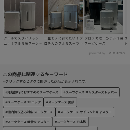
● サイレントキャスター®
公的機関の検査に基づき、従来品に比べ約30％の体感音量軽減が証
明された、自社開発のキャスター。
クールでスタイリッシ
一生モノに育てたい！プ
プロテカ唯一のアルミ製
エ
● ハンドル
ュ！！アルミ製スーツケ
ロテカのアルミスーツケ
スーツケース
分
手になじむ楕円形グリップを採用。自然な角度でしっかり握る事が
ース！！
ース！！
ス
powered by
でき、持ち上げての移動時にも便利。
● TSダイヤルラッチロック
TSダイヤルラッチロック(Travel Sentry®認可ロック)搭載で、施錠
※クリックするとタグに関連した商品が表示されます。
したまま預け入れ可能。
※鍵の付属はしません。
#短期旅行におすすめのスーツケース
#スーツケース キャスターストッパー
#スーツケース TSロック
#スーツケース 出張
#機内持ち込み対応 スーツケース
#スーツケース サイレントキャスター
#スーツケース 静音キャスター
#スーツケース 日本製