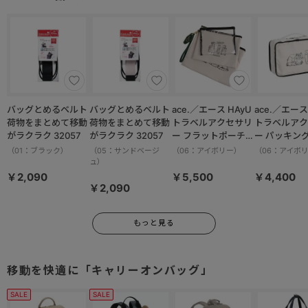
05501
バッグとめるベルト
バッグとめるベルト
ace.／エース HAyU
ace.／エース HAy
荷物をまとめて移動
荷物をまとめて移動
トラベルアクセサリ
トラベルアク
がラクラク 32057
がラクラク 32057
ー フラットポーチセ
ー パッキン
ット 17825
M 17822
（01：ブラック）
（05：サンドベージ
（06：アイボリー）
（06：アイボ
ュ）
￥2,090
￥5,500
￥4,400
￥2,090
もっと見る
移動を快適に「キャリーオンバッグ」
SALE
SALE