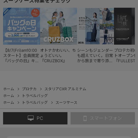
スーツケース特集をチェック
【8/7(Fri)am10:00
オトナかわいい、ち
シーンもジェンダー
プロテカ初の
スタート】会員限定
ょうどいい。
も超えていく。日常
トオープン仕
『バッグの日』キャ
『CRUZBOX』
から旅まで寄り添う
『FULLESTE
ンペーン
『スタイルコレクシ
ョン』
ホーム
プロテカ
スタリアCXR アルミナム
ホーム
トラベルバッグ
ホーム
トラベルバッグ
スーツケース
PC
スマートフォン