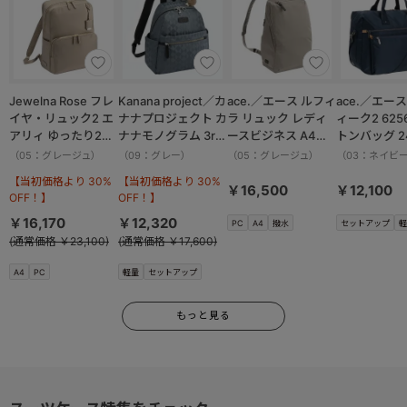
Jewelna Rose フレ
Kanana project／カ
ace.／エース ルフィ
ace.／エー
イヤ・リュック2 エ
ナナプロジェクト カ
ラ リュック レディ
ィーク2 625
アリィ ゆったり2ル
ナナモノグラム 3rd
ースビジネス A4
トンバッグ 2
ーム 16262
リュックサック
14.0インチサイズ
（05：グレージュ）
（09：グレー）
（05：グレージュ）
（03：ネイビ
11913
17911
【当初価格より 30%
【当初価格より 30%
￥16,500
￥12,100
OFF！】
OFF！】
￥16,170
￥12,320
PC
A4
撥水
セットアップ
軽
(通常価格 ￥23,100)
(通常価格 ￥17,600)
A4
PC
軽量
セットアップ
もっと見る