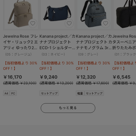
Jewelna Rose フレ
Kanana project／カ
Kanana project／カ
Jewelna Ro
イヤ・リュック2 エ
ナナプロジェクト
ナナプロジェクト カ
タスーベニア
アリィ ゆったり2ル
ECD-1 ショルダーバ
ナナモノグラム 3rd
折りたたみボ
ーム 16262
ッグ 横 19083
リュックサック
バッグ Lサイ
（05：グレージュ）
（03：ネイビー）
（09：グレー）
（01：ブラッ
11913
16092
【当初価格より 30%
【当初価格より 30%
【当初価格より 30%
【当初価格より
OFF！】
OFF！】
OFF！】
OFF！】
￥16,170
￥9,240
￥12,320
￥6,545
(通常価格 ￥23,100)
(通常価格 ￥13,200)
(通常価格 ￥17,600)
(通常価格 ￥9,
A4
PC
セットアップ
軽量
セットアップ
もっと見る