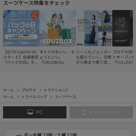
スーツケース特集をチェック
【8/7(Fri)am10:00
オトナかわいい、ち
シーンもジェンダー
プロテカ初の
スタート】会員限定
ょうどいい。
も超えていく。日常
トオープン仕
『バッグの日』キャ
『CRUZBOX』
から旅まで寄り添う
『FULLESTE
ンペーン
『スタイルコレクシ
ョン』
ホーム
プロテカ
トラクション2
ホーム
トラベルバッグ
スーツケース
PC
スマートフォン
月～金曜 13時／土曜 11時