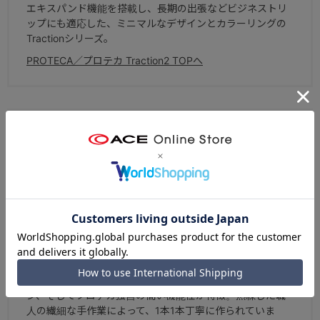
エキスパンド機能を搭載し、長期の出張などビジネストリ
ップにも適応した、ミニマルなデザインとカラーリングの
Tractionシリーズ。
PROTECA／プロテカ Traction2 TOPへ
ブランドについて
スーツケース国内生産50年以上の実績を持つ、エース株式
会社を代表するラゲージブランド。北海道・赤平工場で作
られる「日本製」ならではの高品質と、高感度なデザイ
ン、そしてプロテカ独自の高い機能性が特徴。熟練した職
人の繊細な手作業によって、1本1本丁寧に作られていま