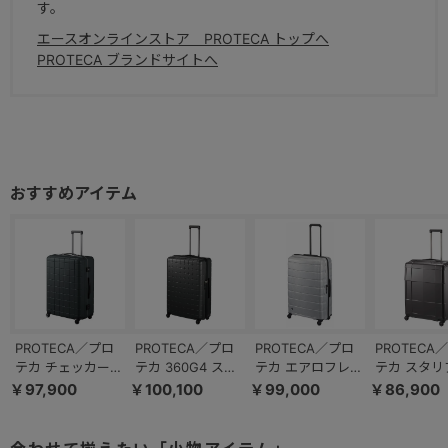
す。
エースオンラインストア PROTECA トップへ
PROTECA ブランドサイトへ
PROTECA／プロ
PROTECA／プロ
PROTECA／プロ
PROTECA
テカ チェッカーフ
テカ 360G4 スー
テカ エアロフレッ
テカ スタリ
レーム スーツケー
ツケース 日本製
クスDX2 スーツケ
02354 ス
￥97,900
￥100,100
￥99,000
￥86,900
ス 日本製 98L キ
100L 02424
ース 日本製 100L
ス 日本製 10
ャスターストッパ
01524
ー 00144