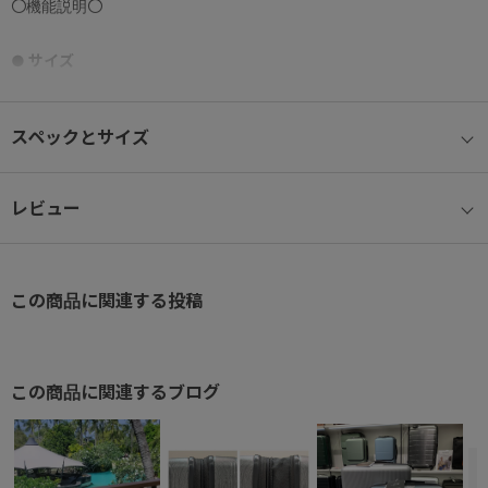
〇機能説明〇
● サイズ
預け入れ国際基準サイズ 総外寸157cm以内。手荷物を無料で預け
入れできる国際基準サイズ対応の大容量。チェックインサイズ/XL
スペックとサイズ
7～10日の旅行向け。
● キャスターストッパー
レビュー
プロテカ独自のストッパー機能であるマジックストップを搭載。手
元のスイッチで簡単に操作でき、不意な走行を防ぎます。
この商品に関連する投稿
● 走行
ホイール部には滑らかな走行を可能にする、ベアリング内蔵の独自
開発の「ベアロンホイール」を搭載。
この商品に関連するブログ
● サイレントキャスター
公的機関の検査に基づき、従来品に比べ約30％の体感音量軽減が証
明された、自社開発のキャスター。