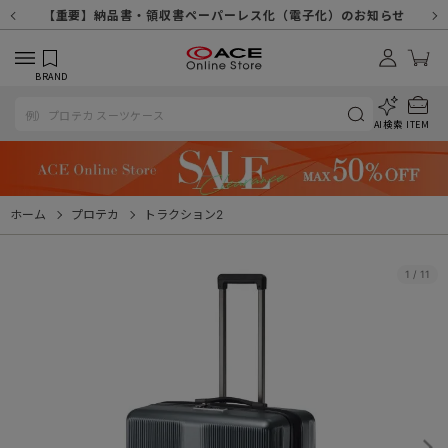
【重要】天候不良や交通状況・物量増等に伴う配送への影響について
【重要】納品書・領収書ペーパーレス化（電子化）のお知らせ
【重要】令和８年熊本地震に伴う配送への影響について
【重要】SNSのなりすまし詐欺にご注意ください
【重要】各種メールが届かない場合に関しまして
【重要】悪質な詐欺サイトにご注意ください
【重要】お問い合わせのご対応に関しまして
BRAND
AI検索
ITEM
ホーム
プロテカ
トラクション2
1
/
11