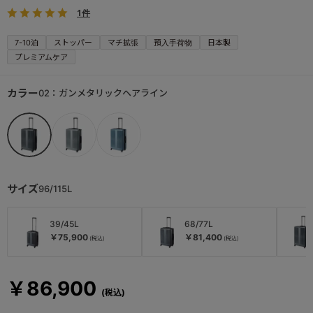
1件
7-10泊
ストッパー
マチ拡張
預入手荷物
日本製
プレミアムケア
カラー
02：ガンメタリックヘアライン
サイズ
96/115L
39/45L
68/77L
￥75,900
￥81,400
￥86,900