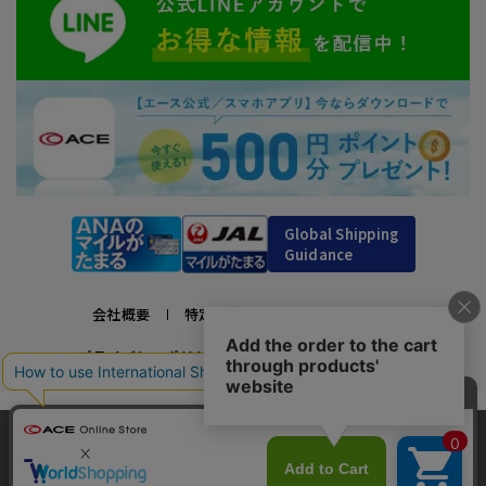
Global Shipping
Guidance
会社概要
特定商取引法に基づく表示
プライバシーポリシー
利用規約
採用情報
かばんの総合メーカー、エース公式サイト
当サイトでは、サイトの利便性向上のため、クッ
スーツケースビジネスバッグ直営店ならではの豊富なラインナップでご紹介！
キー(Cookie)を使用しています。クッキーについ
承諾する
充実のアフターサービス・豊富な品揃え・安心のメーカー直営ストア
て
詳細はこちら