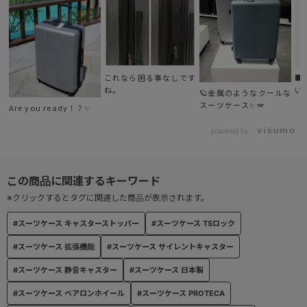
● TSダイヤルファスナーロック
TSダイヤルファスナーロック(Travel Sentry認可ロック)搭載で、施
錠したまま預け入れ可能。
※3ケタのダイヤルにてロックを行いますため鍵は付属しません。
これなら困る事なしです
■
ね。
い
🪐金属のようなクールな
ケ
スーツケース✨🪽
Are you ready！？✨
● エキスパンダブル機能
荷物の量に応じてマチ幅を広げ、容量の拡張が可能。
powered by
※クリックするとタグに関連した商品が表示されます。
#スーツケース キャスターストッパー
#スーツケース TSロック
#スーツケース 拡張機能
#スーツケース サイレントキャスター
#スーツケース 静音キャスター
#スーツケース 日本製
#スーツケース ベアロンホイール
#スーツケース PROTECA