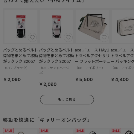
合わせて揃えたい「小物アイテム」
バッグとめるベルト
バッグとめるベルト
ace.／エース HAyU
ace.／エース HAy
荷物をまとめて移動
荷物をまとめて移動
トラベルアクセサリ
トラベルアク
がラクラク 32057
がラクラク 32057
ー フラットポーチセ
ー パッキン
ット 17825
M 17822
（01：ブラック）
（05：サンドベージ
（06：アイボリー）
（06：アイボ
ュ）
￥2,090
￥5,500
￥4,400
￥2,090
もっと見る
移動を快適に「キャリーオンバッグ」
SALE
SALE
SALE
SALE