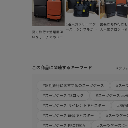
1番人気ブリーフケ
出張にも旅行にも
ース！シンプルかつ
大人気フロントオ
夏の旅行で活躍間違
収納力抜群【スリブ
プンタイプ【ポケ
いなし！人気のフロ
ライト】
トライナー2】
ントオープンタイプ
【ポケットライナー
2】
この商品に関連するキーワード
※クリ
#短期旅行におすすめのスーツケース
#スー
#スーツケース TSロック
#スーツケース 出
#スーツケース サイレントキャスター
#機内
#スーツケース 静音キャスター
#スーツケー
#スーツケース PROTECA
#スーツケース 2