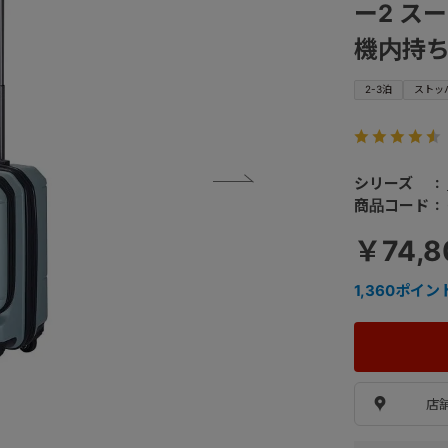
ー2 スー
機内持ち
2-3泊
ストッ
シリーズ
商品コード
￥74,
1,360
ポイン
店