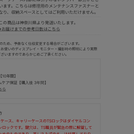
います。こちらは修理用のメンテナンスファスナーと
なり、収納スペースとしてはご利用いただけません。
この商品は神奈川県より発送いたします。
※お届けまでの参考日数はこちら
ルのため、予告なく仕様変更する場合がございます。
はお使いのディスプレイ・モニター・撮影時の照明により実際
ございますのであらかじめご了承ください。
【10年間】
ムケア保証【購入後 3年間】
ちら
方
ツケース、キャリーケースのTSロックはダイヤルコン
ンロックです。鍵穴は、TS職員が緊急の際に解錠して
ためのものであり、差し込み式のキーは付属しており