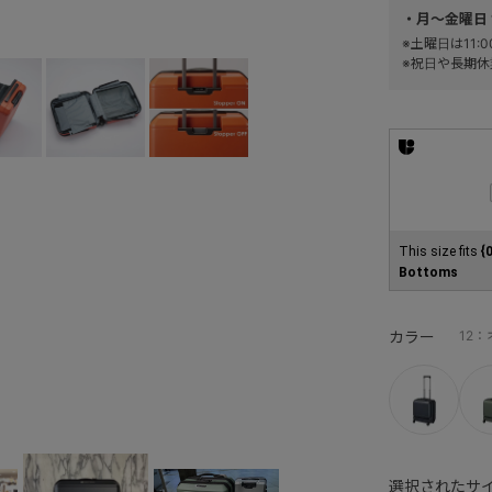
・月～金曜日 
※土曜日は11
※祝日や長期休
This size fits
{
Bottoms
カラー
12
選択されたサイ