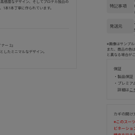
、高感度なデザイン、そしてプロテカ独自の
特記事項
、1本1本丁寧に作られています。
発送元
※画像はサンプ
イナー 2』
また、商品の色
としたミニマルなデザイン。
と異なる場合が
保証
・製品保証
・プレミア
詳細は
こ
カギの開け
※このスー
ビネーショ
検査を行う