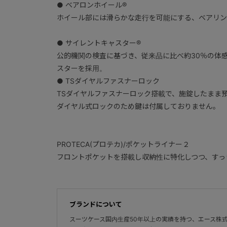
● ベアロンホイール®
ホイール部には滑らかな走行を可能にする、ベアリン
● サイレントキャスター®
公的機関の検査に基づき、従来品に比べ約30％の体
スターを採用。
● TSダイヤルファスナーロック
TSダイヤルファスナーロック搭載で、施錠したまま
ダイヤル式ロックのため鍵は付属しておりません。
PROTECA(プロテカ)/ポケットライナー２
フロントポケットを搭載し収納性に特化しつつ、すっ
ブランドについて
スーツケース国内生産50年以上の実績を持つ、エース株