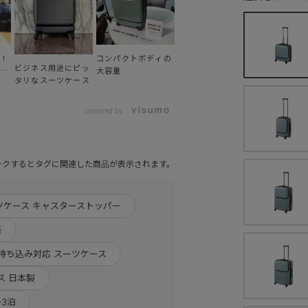
！
コンパクトボディの
ビジネス用途にピッ
ー
大容量
タリなスーツケース
プロテカ ポケット
ッ
ライナー2新型登
場！
powered by
ックするとタグに関連した商品が表示されます。
ツケース キャスターストッパー
張
持ち込み対応 スーツケース
ス 日本製
～3泊