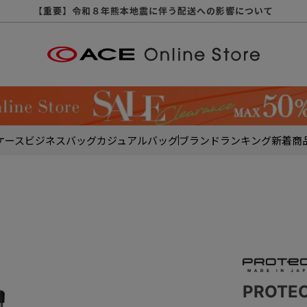
【重要】天候不良や交通状況・物量増等に伴う配送への影響について
【重要】納品書・領収書ペーパーレス化（電子化）のお知らせ
【重要】8/11（火・祝）休業及び配送スケジュールについて
【重要】令和８年熊本地震に伴う配送への影響について
【重要】SNSのなりすまし詐欺にご注意ください
【重要】各種メールが届かない場合に関しまして
【重要】悪質な詐欺サイトにご注意ください
【重要】お問い合わせのご対応に関しまして
ケース
ビジネスバッグ
カジュアルバッグ
ブランド
ランキング
新着商
PROT