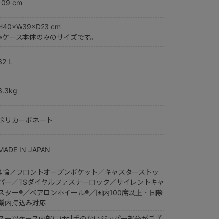
109 cm
H40×W39×D23 cm
※ケース本体のみのサイズです。
32 L
3.3kg
ポリカーボネート
MADE IN JAPAN
4輪／フロントオープンポケット／キャスターストッ
パー／TSダイヤルファスナーロック／サイレントキャ
スター®／ベアロンホイール®／国内100席以上・国際
機内持込み対応
スーツケース内部には引手のないジッパー部分がござ