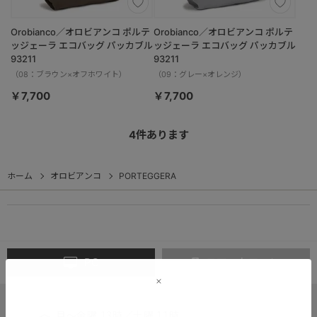
Orobianco／オロビアンコ ポルテ
Orobianco／オロビアンコ ポルテ
ッジェーラ エコバッグ パッカブル
ッジェーラ エコバッグ パッカブル
93211
93211
（08：ブラウン×オフホワイト）
（09：グレー×オレンジ）
￥7,700
￥7,700
4
件あります
ホーム
オロビアンコ
PORTEGGERA
PC
スマートフォン
月～金曜 13時／土曜 11時