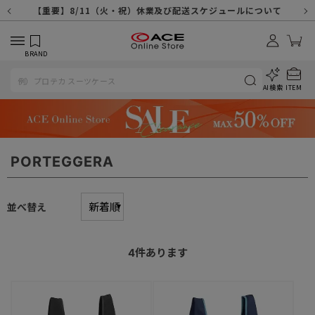
【重要】天候不良や交通状況・物量増等に伴う配送への影響について
【重要】納品書・領収書ペーパーレス化（電子化）のお知らせ
【重要】8/11（火・祝）休業及び配送スケジュールについて
【重要】令和８年熊本地震に伴う配送への影響について
【重要】SNSのなりすまし詐欺にご注意ください
【重要】各種メールが届かない場合に関しまして
【重要】悪質な詐欺サイトにご注意ください
【重要】お問い合わせのご対応に関しまして
BRAND
AI検索
ITEM
PORTEGGERA
並べ替え
4
件あります