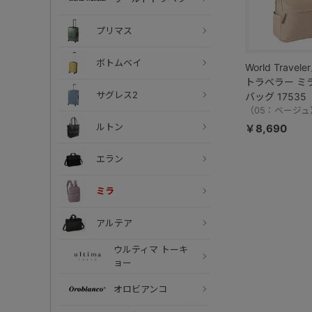
プリマス
ボトムベイ
World Trave
トラベラー ミ
サグレス2
バッグ 17535
（05：ベージュ
ルトン
￥8,690
エラン
ミラ
アルテア
ウルティマ トーキ
ョー
オロビアンコ