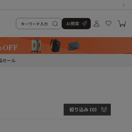
AI検索
品
セール
絞り込み (
0
)