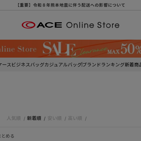
【重要】天候不良や交通状況・物量増等に伴う配送への影響について
【重要】納品書・領収書ペーパーレス化（電子化）のお知らせ
【重要】令和８年熊本地震に伴う配送への影響について
【重要】SNSのなりすまし詐欺にご注意ください
【重要】各種メールが届かない場合に関しまして
【重要】悪質な詐欺サイトにご注意ください
【重要】お問い合わせのご対応に関しまして
ケース
ビジネスバッグ
カジュアルバッグ
ブランド
ランキング
新着商
人気順
新着順
安い順
高い順
まとめる